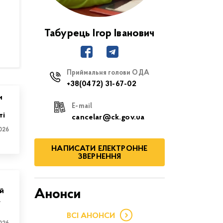
Табурець Ігор Іванович
Приймальня голови ОДА
+38(0472) 31-67-02
и
E-mail
ті
cancelar@ck.gov.ua
026
НАПИСАТИ ЕЛЕКТРОННЕ
ЗВЕРНЕННЯ
й
Анонси
а
ВСІ АНОНСИ