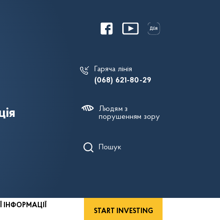
Гаряча лінія
(068) 621-80-29
Людям з
ція
порушенням зору
Пошук
Ї ІНФОРМАЦІЇ
START INVESTING