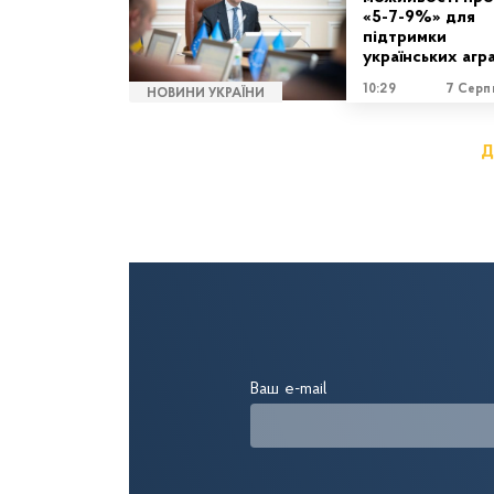
«5-7-9%» для
підтримки
українських агра
10:29
7 Серп
НОВИНИ УКРАЇНИ
Д
Ваш e-mail