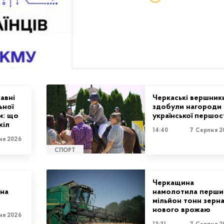
авні
Черкаські вершник
ьної
здобули нагороди
и: що
української першос
кіл
14:40
7 Серпня 2
ня 2026
СПОРТ
Черкащина
 на
намолотила перши
мільйон тонн зерн
нового врожаю
ня 2026