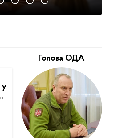
Голова ОДА
 у
…