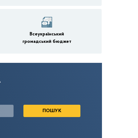
Всеукраїнський
громадський бюджет
А
ПОШУК