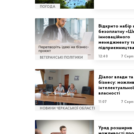
ПОГОДА
Відкрито набір 
безоплатну «Ш
інноваційного
менеджменту т
підприємництв
12:40
7 Серп
ВЕТЕРАНСЬКІ ПОЛІТИКИ
Діалог влади та
бізнесу: можлив
інтелектуальної
власності
11:07
7 Серп
НОВИНИ ЧЕРКАСЬКОЇ ОБЛАСТІ
Уряд розширив
можливості про