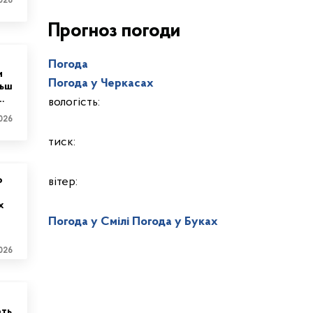
026
Прогноз погоди
Погода
и
Погода у
Черкасах
льш
…
вологість:
026
тиск:
о
вітер:
х
Погода у Смілі
Погода у Буках
026
ють