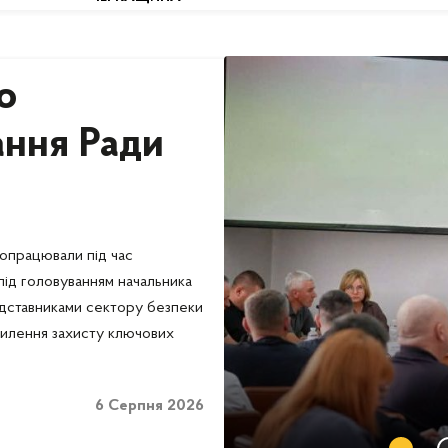
о
ання Ради
 опрацювали під час
під головуванням начальника
едставниками сектору безпеки
силення захисту ключових
6 Серпня 2026