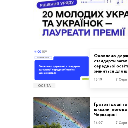
Оновлено держ
стандарти загал
середньої освіт
зміниться для ш
15:19
7 Серп
ОСВІТА
Грозові дощі та
шквали: погода
Черкащині
14:07
7 Серп