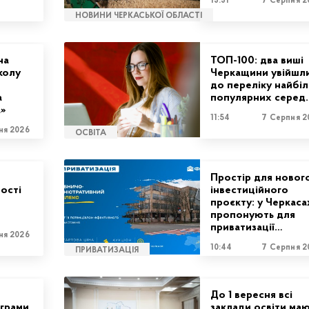
13:31
7 Серпня 2
НОВИНИ ЧЕРКАСЬКОЇ ОБЛАСТІ
на
ТОП-100: два виші
колу
Черкащини увійшл
до переліку найбі
а
популярних серед
а»
11:54
7 Серпня 2
ня 2026
ОСВІТА
Простір для новог
ості
інвестиційного
проєкту: у Черкаса
пропонують для
приватизації…
ня 2026
10:44
7 Серпня 2
ПРИВАТИЗАЦІЯ
До 1 вересня всі
грами
заклади освіти ма