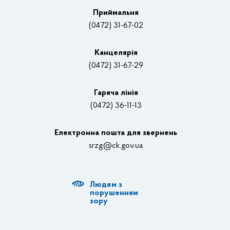
Плани, звіти, заходи 2025 рік
Приймальня
Нагороди
(0472) 31-67-02
Вакансії
Канцелярiя
(0472) 31-67-29
Контакти
Відеотрансляції
Гаряча лінія
(0472) 36-11-13
Органи влади
Електронна пошта для звернень
Структурні підрозділи ОДА
srzg@ck.gov.ua
РДА, ТГ
Людям з
Діяльність ОДА
порушенням
зору
Регуляторна діяльність