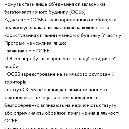
можуть стати лише об’єднання співвласників
багатоквартирного будинку (ОСББ).
Адже саме ОСББ є тією юридичною особою, яка
реалізовує права співвласників на володіння та
користування спільним майном у будинку. Участь у
Програмі неможлива, якщо:
• заявник не є ОСББ;
• ОСББ перебуває в процесі ліквідації юридичної
особи;
• ОСББ зареєстроване на тимчасово окупованій
території;
• статут ОСББ не відповідає вимогам чинного
законодавства, якщо такі невідповідності
безпосередньо впливають на недійсність статуту
або спричиняють обов’язок припинення діяльності
ОСББ;
• заявка та супроводжувальні документи не