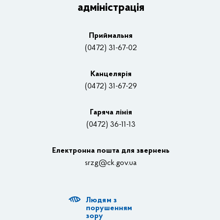
адміністрація
Основні завдання та нормативно-правові засади
Плани, звіти, заходи 2025 рік
Приймальня
Нагороди
(0472) 31-67-02
Вакансії
Канцелярiя
(0472) 31-67-29
Контакти
Відеотрансляції
Гаряча лінія
(0472) 36-11-13
Органи влади
Електронна пошта для звернень
Структурні підрозділи ОДА
srzg@ck.gov.ua
РДА, ТГ
Людям з
Діяльність ОДА
порушенням
зору