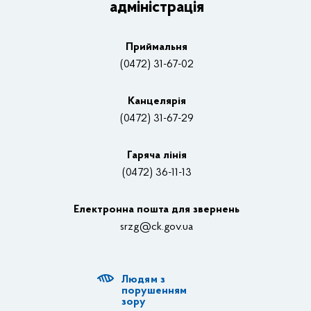
адміністрація
Основні завдання та нормативно-правові засади
Плани, звіти, заходи 2025 рік
Приймальня
Нагороди
(0472) 31-67-02
Вакансії
Канцелярiя
(0472) 31-67-29
Контакти
Відеотрансляції
Гаряча лінія
(0472) 36-11-13
Органи влади
Електронна пошта для звернень
Структурні підрозділи ОДА
srzg@ck.gov.ua
РДА, ТГ
Людям з
Діяльність ОДА
порушенням
зору