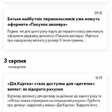
09:41
Батьки майбутніх першокласників уже можуть
оформити «Пакунок школяра»
Родини, чиї діти цього року підуть до першого класу, вже можуть
оформити державну допомогу «Пакунок школяра». Йдеться
про одноразову виплату у розмірі 5 тисяч гривень,…
3 серпня
понеділок
16:19
«Дія.Картка» стала доступна для «дитячих»
виплат: як відкрити рахунок
Відтепер допомогу для догляду за дитиною до одного року та
«єЯсла» можна отримувати на спеціальний рахунок «Турбота
про дитину», відкритий у межах «Дія.Картки». Відкрити його…