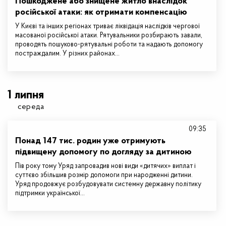
Пошкоджене або знищене житло внаслідок
російської атаки: як отримати компенсацію
У Києві та інших регіонах триває ліквідація наслідків чергової
масованої російської атаки. Рятувальники розбирають завали,
проводять пошуково-рятувальні роботи та надають допомогу
постраждалим. У різних районах…
1 липня
середа
09:35
Понад 147 тис. родин уже отримують
підвищену допомогу по догляду за дитиною
Пів року тому Уряд запровадив нові види «дитячих» виплат і
суттєво збільшив розмір допомоги при народженні дитини.
Уряд продовжує розбудовувати системну державну політику
підтримки української…