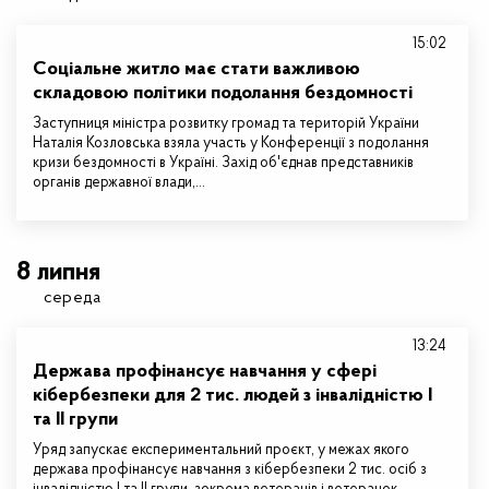
15:02
Соціальне житло має стати важливою
складовою політики подолання бездомності
Заступниця міністра розвитку громад та територій України
Наталія Козловська взяла участь у Конференції з подолання
кризи бездомності в Україні. Захід об'єднав представників
органів державної влади,…
8 липня
середа
13:24
Держава профінансує навчання у сфері
кібербезпеки для 2 тис. людей з інвалідністю I
та II групи
Уряд запускає експериментальний проєкт, у межах якого
держава профінансує навчання з кібербезпеки 2 тис. осіб з