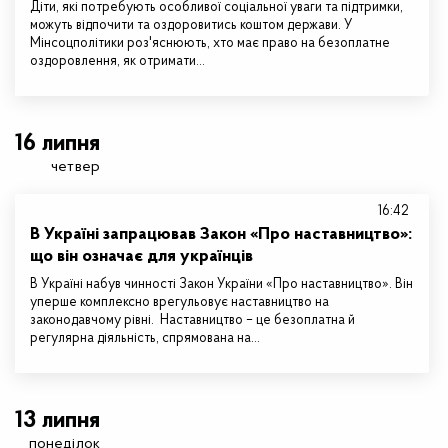
Діти, які потребують особливої соціальної уваги та підтримки,
можуть відпочити та оздоровитись коштом держави. У
Мінсоцполітики роз'яснюють, хто має право на безоплатне
оздоровлення, як отримати…
16 липня
четвер
16:42
В Україні запрацював Закон «Про наставництво»:
що він означає для українців
В Україні набув чинності Закон України «Про наставництво». Він
уперше комплексно врегульовує наставництво на
законодавчому рівні. Наставництво – це безоплатна й
регулярна діяльність, спрямована на…
13 липня
понеділок