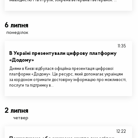
інвалідністю I та II групи, зокрема ветеранів і ветеранок. …
6 липня
понеділок
11:35
В Україні презентували цифрову платформу
«Додому»
Днями в Києві відбулася офіційна презентація цифрової
платформи «Додому». Це ресурс, який допомагає українцям
за кордоном отримати достовірну інформацію про можливості,
послуги та підтримку в…
2 липня
четвер
12:22