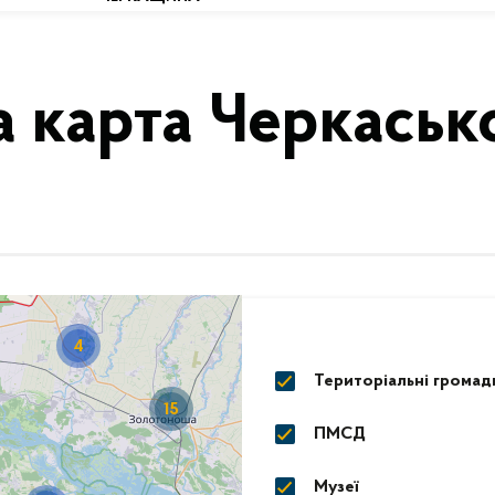
а карта Черкаськ
2
6
4
Територіальні громад
15
5
ПМСД
Музеї