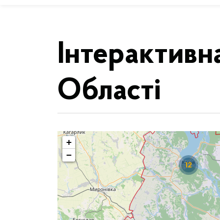
Інтерактивн
Області
+
−
12