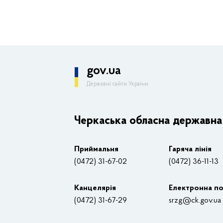
gov.ua
Державні сайти України
ОДА
Керівництво адміністрації
Черкаська обласна державна 
Основні завдання та нормативно-правові зас
Приймальня
Гаряча лінія
Плани, звіти, заходи 2025 рік
(0472) 31-67-02
(0472) 36-11-13
Нагороди
Канцелярiя
Електронна по
Вакансії
(0472) 31-67-29
srzg@ck.gov.ua
Контакти