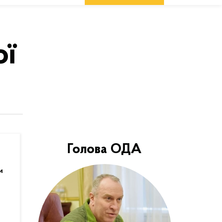
ої
Голова ОДА
и