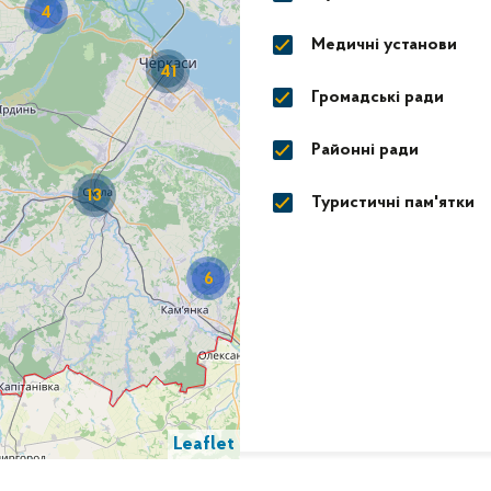
4
Медичні установи
41
Громадські ради
Районні ради
13
Туристичні пам'ятки
6
8
Leaflet