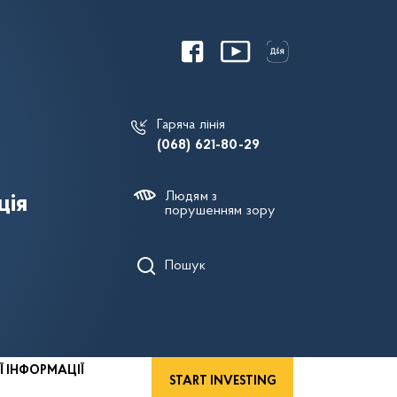
Гаряча лінія
(068) 621-80-29
Людям з
ція
порушенням зору
Пошук
Ї ІНФОРМАЦІЇ
START INVESTING