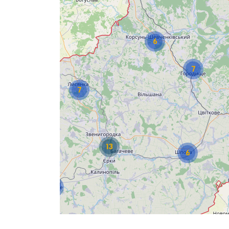
6
7
7
13
6
4