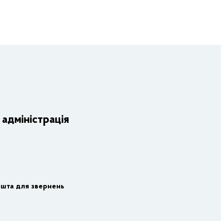
Органи влади
Дія
Структурні підрозділи ОДА
Регул
адміністрація
ади
РДА, ТГ
Адмін
Транс
Па
шта для звернень
За
Вн