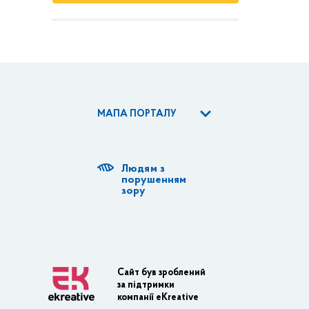
МАПА ПОРТАЛУ
льність ОДА
яторна діяльність
Людям з
порушенням
істративні послуги
зору
портна інфраструктура
сажирські перевезення
лізничний транспорт
Сайт був зроблений
за підтримки
утрішній водний транспорт
компанії eKreative