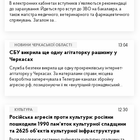
В електронних кабінетах вступників зʼявляються рекомендації
до зарахування. Йдеться про вступ до ЗВО на бакалавра, а
також магістра медичного, ветеринарного та фармацевтичного
спрямувань. Загалом за…
13:04
НОВИНИ ЧЕРКАСЬКОЇ ОБЛАСТІ
СБУ викрила ще одну агітаторку рашизму у
Черкасах
Служба безпеки викрила ще одну прокремлівську інтернет-
агітаторку у Черкасах. За матеріалами справи, місцева
безробітна заперечувала в Телеграм-каналах збройну
агресію рф, позиціонуючи її як «внутрішній громадянський…
12:30
КУЛЬТУРА
Російська агресія проти культури: росіяни
пошкодили 1990 пам’яток культурної спадщини
та 2625 об’єктів культурної інфраструктури
Росія продовжує системно руйнувати культурну спадщину та