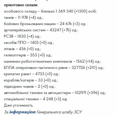
орієнтовно склали:
особового складу – близько 1 369 340 (+1300) осіб;
танків – 11 978 (+4) од.;
бойових броньованих машин – 24 676 (+3) од.
артилерійських систем – 43247 (+75) од.;
РСЗВ – 1830 (+4) од.;
засобів ППО – 1403 (+0) од.;
літаків – 436 (+0) од.;
гелікоптерів – 353 (+0) од.;
наземних робототехнічних комплексів – 1562 (+14) од.;
БПЛА оперативно-тактичного рівня – 327726 (+2111) од.;
крилатих ракет – 4733 (+0) од.;
кораблів/катерів – 33 (+0) од.;
підводних човнів – 2 (+0) од.;
автомобільної техніки та автоцистерн – 102971 (+396) од.;
спеціальної техніки – 4 248 (+3) од.
Дані уточнюють.
інформацією
За
Генерального штабу ЗСУ