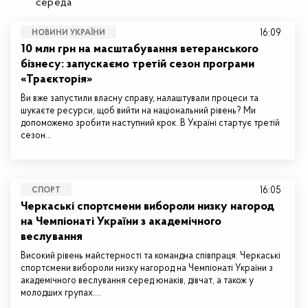
середа
16:09
НОВИНИ УКРАЇНИ
10 млн грн на масштабування ветеранського
бізнесу: запускаємо третій сезон програми
«Траєкторія»
Ви вже запустили власну справу, налаштували процеси та
шукаєте ресурси, щоб вийти на національний рівень? Ми
допоможемо зробити наступний крок. В Україні стартує третій
сезон…
16:05
СПОРТ
Черкаські спортсмени вибороли низку нагород
на Чемпіонаті України з академічного
веслування
Високий рівень майстерності та командна співпраця. Черкаські
спортсмени вибороли низку нагород на Чемпіонаті України з
академічного веслування серед юнаків, дівчат, а також у
молодших групах.…