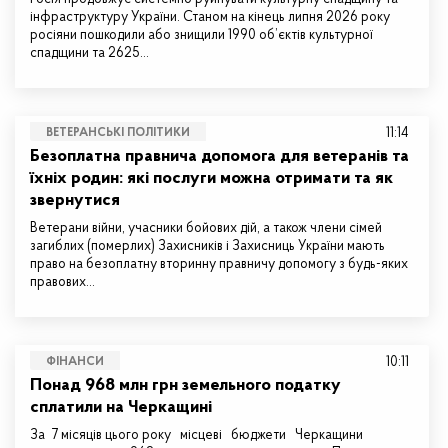
інфраструктуру України. Станом на кінець липня 2026 року
росіяни пошкодили або знищили 1990 об’єктів культурної
спадщини та 2625…
11:14
ВЕТЕРАНСЬКІ ПОЛІТИКИ
Безоплатна правнича допомога для ветеранів та
їхніх родин: які послуги можна отримати та як
звернутися
Ветерани війни, учасники бойових дій, а також члени сімей
загиблих (померлих) Захисників і Захисниць України мають
право на безоплатну вторинну правничу допомогу з будь-яких
правових…
10:11
ФІНАНСИ
Понад 968 млн грн земельного податку
сплатили на Черкащині
За 7 місяців цього року місцеві бюджети Черкащини