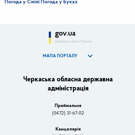
Погода у Смілі
Погода у Буках
gov.ua
Державні сайти України
МАПА ПОРТАЛУ
ОДА
Керівництво адміністрації
Черкаська обласна державна
адміністрація
Основні завдання та нормативно-правові засади
Плани, звіти, заходи 2025 рік
Приймальня
Нагороди
(0472) 31-67-02
Вакансії
Канцелярiя