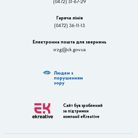
(0472) 31-67-29
Контакти
Відеотрансляції
Гаряча лінія
(0472) 36-11-13
Органи влади
Електронна пошта для звернень
Структурні підрозділи ОДА
srzg@ck.gov.ua
РДА, ТГ
Людям з
Діяльність ОДА
порушенням
зору
Регуляторна діяльність
Адміністративні послуги
Сайт був зроблений
за підтримки
Транспортна інфраструктура
компанії eKreative
Пасажирські перевезення
Залізничний транспорт