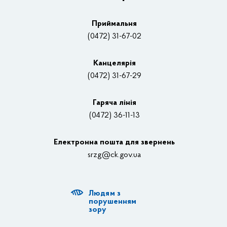
Плани, звіти, заходи 2025 рік
Приймальня
Нагороди
(0472) 31-67-02
Вакансії
Канцелярiя
(0472) 31-67-29
Контакти
Відеотрансляції
Гаряча лінія
(0472) 36-11-13
Органи влади
Електронна пошта для звернень
Структурні підрозділи ОДА
srzg@ck.gov.ua
РДА, ТГ
Людям з
Діяльність ОДА
порушенням
зору
Регуляторна діяльність