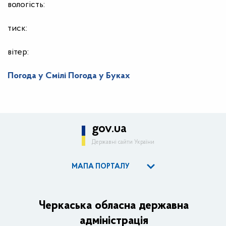
вологість:
тиск:
вітер:
Погода у Смілі
Погода у Буках
gov.ua
Державні сайти України
МАПА ПОРТАЛУ
ОДА
Керівництво адміністрації
Черкаська обласна державна
адміністрація
Основні завдання та нормативно-правові засади