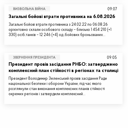
09:07
ВИЗВОЛЬНА ВІЙНА
Загальні бойові втрати противника на 6.08.2026
Загальні бойові втрати противника з 24.02.22 по 06.08.26
орієнтовно склали:особового складу – близько 1 454 210 (+1
330) осіб;танків – 12 246 (+4) од.;бойових броньованих…
09:05
ЗВЕРНЕННЯ ПРЕЗИДЕНТА
Президент провів засідання РНБО: затверджено
комплексний план стійкості в регіонах та столиці
Президент Володимир Зеленський провів засідання Ради
національної безпеки і оборони України, під час якого
розглянули стан виконання комплексних планів стійкості
окремих регіонів і затвердили комплексний…