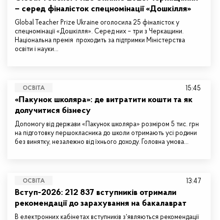
– серед фіналісток спецномінації «Дошкілля»
Global Teacher Prize Ukraine оголосила 25 фіналісток у
спецномінації «Дошкілля». Серед них – три з Черкащини.
Національна премія проходить за підтримки Міністерства
освіти і науки…
15:45
ОСВІТА
«Пакунок школяра»: де витратити кошти та як
долучитися бізнесу
Допомогу від держави «Пакунок школяра» розміром 5 тис. грн
на підготовку першокласника до школи отримають усі родини
без винятку, незалежно від їхнього доходу. Головна умова…
13:47
ОСВІТА
Вступ-2026: 212 837 вступників отримали
рекомендації до зарахування на бакалаврат
В електронних кабінетах вступників зʼявляються рекомендації