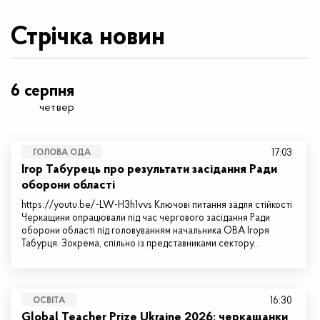
Стрічка новин
6 серпня
четвер
17:03
ГОЛОВА ОДА
Ігор Табурець про результати засідання Ради
оборони області
https://youtu.be/-LW-H3h1vvs Ключові питання задля стійкості
Черкащини опрацювали під час чергового засідання Ради
оборони області під головуванням начальника ОВА Ігоря
Табурця. Зокрема, спільно із представниками сектору…
16:30
ОСВІТА
Global Teacher Prize Ukraine 2026: черкащанки