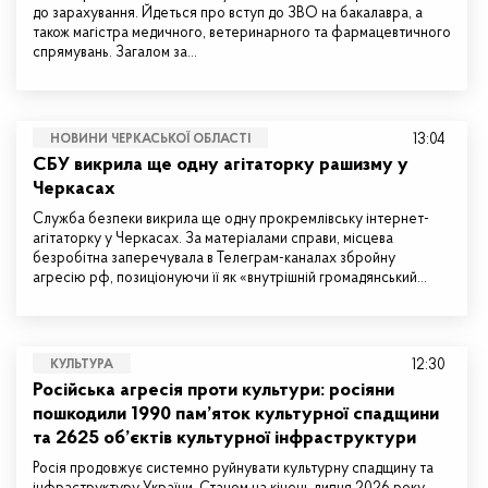
до зарахування. Йдеться про вступ до ЗВО на бакалавра, а
також магістра медичного, ветеринарного та фармацевтичного
спрямувань. Загалом за…
13:04
НОВИНИ ЧЕРКАСЬКОЇ ОБЛАСТІ
СБУ викрила ще одну агітаторку рашизму у
Черкасах
Служба безпеки викрила ще одну прокремлівську інтернет-
агітаторку у Черкасах. За матеріалами справи, місцева
безробітна заперечувала в Телеграм-каналах збройну
агресію рф, позиціонуючи її як «внутрішній громадянський…
12:30
КУЛЬТУРА
Російська агресія проти культури: росіяни
пошкодили 1990 пам’яток культурної спадщини
та 2625 об’єктів культурної інфраструктури
Росія продовжує системно руйнувати культурну спадщину та