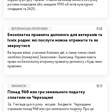
інфраструктуру України. Станом на кінець липня 2026 року
росіяни пошкодили або знищили 1990 об’єктів культурної
спадщини та 2625…
11:14
ВЕТЕРАНСЬКІ ПОЛІТИКИ
Безоплатна правнича допомога для ветеранів та
їхніх родин: які послуги можна отримати та як
звернутися
Ветерани війни, учасники бойових дій, а також члени сімей
загиблих (померлих) Захисників і Захисниць України мають
право на безоплатну вторинну правничу допомогу з будь-яких
правових…
10:11
ФІНАНСИ
Понад 968 млн грн земельного податку
сплатили на Черкащині
За 7 місяців цього року місцеві бюджети Черкащини
отримали понад 968 млн грн земельного податку. Про це