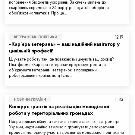
поповнення бюджетів усіх рівнів. За січень-липень до
скарбниць спрямовано 24 млрд грн податків, зборів та
обов’язкових платежів. Про це…
12:19
ВЕТЕРАНСЬКІ ПОЛІТИКИ
«Кар’єра ветерана» — ваш надійний навігатор у
цивільній професії!
Шукаєте роботу там, де поважають і цінують ваш досвід?
Платформа «Кар’єра ветерана» продовжує рости та
об’єднувати ветеранів і ветеранок із провідними
роботодавцями країни, які дійсно…
11:33
НОВИНИ УКРАЇНИ
Конкурс грантів на реалізацію молодіжної
роботи у територіальних громадах
Попри тривалу війну та виклики, з якими стикаються громади
України, надзвичайно важливо підтримувати демократичні
процеси, молодіжну участь та розвиток молодіжної політики на