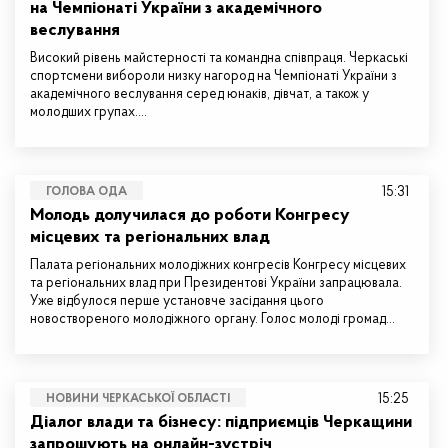
на Чемпіонаті України з академічного
веслування
Високий рівень майстерності та командна співпраця. Черкаські
спортсмени вибороли низку нагород на Чемпіонаті України з
академічного веслування серед юнаків, дівчат, а також у
молодших групах.…
15:31
ГОЛОВА ОДА
Молодь долучилася до роботи Конгресу
місцевих та регіональних влад
Палата регіональних молодіжних конгресів Конгресу місцевих
та регіональних влад при Президентові України запрацювала.
Уже відбулося перше установче засідання цього
новоствореного молодіжного органу. Голос молоді громад…
15:25
НОВИНИ ЧЕРКАСЬКОЇ ОБЛАСТІ
Діалог влади та бізнесу: підприємців Черкащини
запрошують на онлайн-зустріч