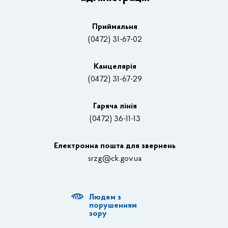
Плани, звіти, заходи 2025 рік
Приймальня
Нагороди
(0472) 31-67-02
Вакансії
Канцелярiя
(0472) 31-67-29
Контакти
Відеотрансляції
Гаряча лінія
(0472) 36-11-13
Органи влади
Електронна пошта для звернень
Структурні підрозділи ОДА
srzg@ck.gov.ua
РДА, ТГ
Людям з
Діяльність ОДА
порушенням
зору
Регуляторна діяльність