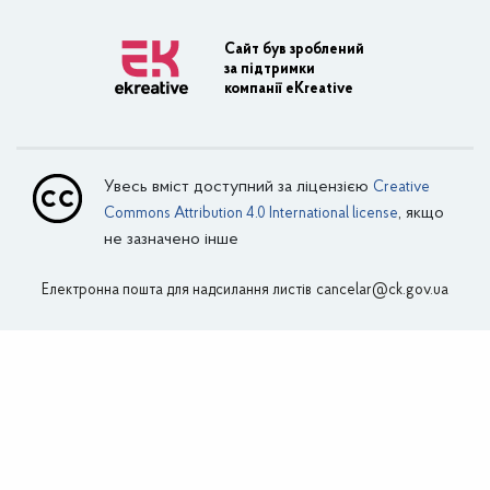
Адміністративні послуги
Сайт був зроблений
за підтримки
Транспортна інфраструктура
компанії eKreative
Пасажирські перевезення
Залізничний транспорт
Увесь вміст доступний за ліцензією
Creative
Внутрішній водний транспорт
, якщо
Commons Attribution 4.0 International license
не зазначено інше
Авіаційний транспорт
Електронна пошта для надсилання листів
Поштовий зв’язок
cancelar@ck.gov.ua
Зовнішня реклама
Інформує Департамент фінансів
Економіка
Промисловий комплекс