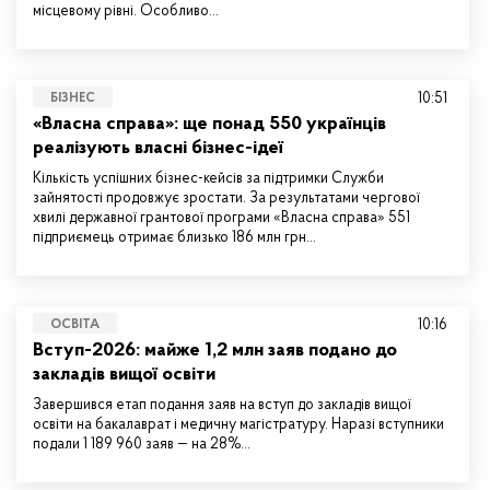
місцевому рівні. Особливо…
10:51
БІЗНЕС
«Власна справа»: ще понад 550 українців
реалізують власні бізнес-ідеї
Кількість успішних бізнес-кейсів за підтримки Служби
зайнятості продовжує зростати. За результатами чергової
хвилі державної грантової програми «Власна справа» 551
підприємець отримає близько 186 млн грн…
10:16
ОСВІТА
Вступ-2026: майже 1,2 млн заяв подано до
закладів вищої освіти
Завершився етап подання заяв на вступ до закладів вищої
освіти на бакалаврат і медичну магістратуру. Наразі вступники
подали 1 189 960 заяв — на 28%…