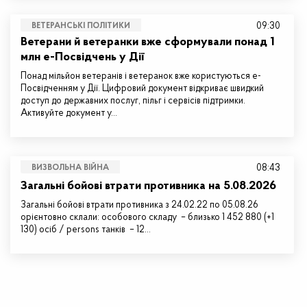
09:30
ВЕТЕРАНСЬКІ ПОЛІТИКИ
Ветерани й ветеранки вже сформували понад 1
млн е-Посвідчень у Дії
Понад мільйон ветеранів і ветеранок вже користуються е-
Посвідченням у Дії. Цифровий документ відкриває швидкий
доступ до державних послуг, пільг і сервісів підтримки.
Активуйте документ у…
08:43
ВИЗВОЛЬНА ВІЙНА
Загальні бойові втрати противника на 5.08.2026
Загальні бойові втрати противника з 24.02.22 по 05.08.26
орієнтовно склали: особового складу – близько 1 452 880 (+1
130) осіб / persons танків – 12…