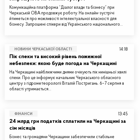
Комунікаційна платформа “Діалог влади та бізнесу” при
Черкаській ОВА продовжує роботу. На онлайн-зустрічі
йтиметься про можливості інтелектуальної власності для
бізнесу. Запрошені спікери від Українського національного…
14:18
НОВИНИ ЧЕРКАСЬКОЇ ОБЛАСТІ
Пік спеки та високий рівень пожежної
небезпеки: якою буде погода на Черкащині
На Черкащині найближчими днями очікують пік нинішньої хвилі
спеки. Про це інформує начальник Черкаського обласного
центру з гідрометеорології Віталій Постригань. 6–7 серпня в
області утримається…
13:45
ФІНАНСИ
24 млрд грн податків сплатили на Черкащині за
сім місяців
Бізнес та громадяни Черкащини забезпечили стабільне