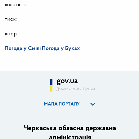
вологість:
тиск:
вітер:
Погода у Смілі
Погода у Буках
gov.ua
Державні сайти України
МАПА ПОРТАЛУ
ОДА
Керівництво адміністрації
Черкаська обласна державна
адміністрація
Основні завдання та нормативно-правові засади