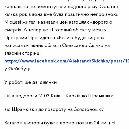
капітально не ремонтували жодного разу. Останні
кілька років вона вже була практично непроїзною.
Місцеві жителі називали цей автошлях «дорогою
смерті». А тепер це +1 готовий об’єкт у межах
Програми Президента «ВеликеБудівництво», –
написав очільник області Олександр Скічко на
власній сторінці
https://www.facebook.com/AleksandrSkichko/posts/
у Фейсбуці.
У роботі ще дві ділянки:
від автодороги М-03 Київ – Харків до Шрамківки;
від Шрамківки до повороту на Золотоношку.
Загалом цьогоріч буде відремонтовано 24 км цієї