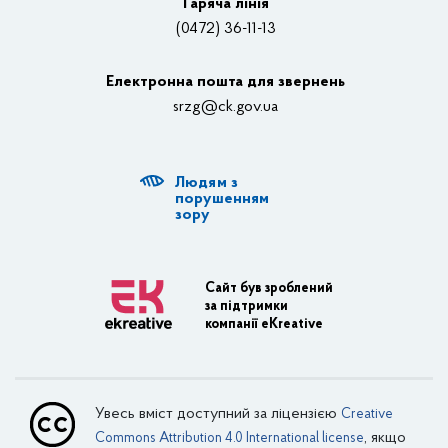
Гаряча лінія
(0472) 36-11-13
Органи влади
Електронна пошта для звернень
Структурні підрозділи ОДА
srzg@ck.gov.ua
РДА, ТГ
Людям з
Діяльність ОДА
порушенням
зору
Регуляторна діяльність
Адміністративні послуги
Сайт був зроблений
за підтримки
Транспортна інфраструктура
компанії eKreative
Пасажирські перевезення
Залізничний транспорт
Увесь вміст доступний за ліцензією
Creative
Внутрішній водний транспорт
, якщо
Commons Attribution 4.0 International license