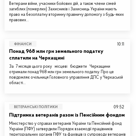
Ветерани війни, учасники бойових дій, а також члени сімей
загиблих (померлих) Захисників і Захисниць України мають
право на безоплатну вторинну правничу допомогу з будь-яких
правових…
10:11
ФІНАНСИ
Понад 968 млн грн земельного податку
сплатили на Черкащині
За 7 місяців цього року місцеві бюджети Черкащини
отримали понад 968 млн грн земельного податку. Про це
повідомляє очільниця Головного управління ДПС у Черкаській
області…
09:52
ВЕТЕРАНСЬКІ ПОЛІТИКИ
Підтримка ветеранів разом із Пенсійним фондом
Міністерство у справах ветеранів України та Пенсійний фонд
України (ПФУ) затвердили Порядок взаємодії працівників
територіальних органів ПФУ та фахівців із супроводу ветеранів