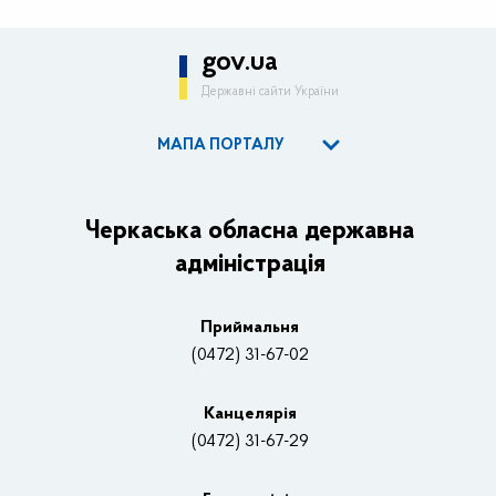
gov.ua
Державні сайти України
МАПА ПОРТАЛУ
ОДА
Керівництво адміністрації
Черкаська обласна державна
адміністрація
Основні завдання та нормативно-правові засади
Плани, звіти, заходи 2025 рік
Приймальня
Нагороди
(0472) 31-67-02
Вакансії
Канцелярiя
(0472) 31-67-29
Контакти
Відеотрансляції