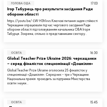
17:03
ГОЛОВА ОДА
Ігор Табурець про результати засідання Ради
оборони області
https://youtu.be/-LW-H3h1vvs Ключові питання задля стійкості
Черкащини опрацювали під час чергового засідання Ради
оборони області під головуванням начальника ОВА Ігоря
Табурця. Зокрема, спільно із представниками сектору…
16:30
ОСВІТА
Global Teacher Prize Ukraine 2026: черкащанки
– серед фіналісток спецномінації «Дошкілля»
Global Teacher Prize Ukraine оголосила 25 фіналісток у
спецномінації «Дошкілля». Серед них – три з Черкащини.
Національна премія проходить за підтримки Міністерства
освіти і науки…
15:45
ОСВІТА