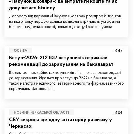
«Пакунок школяра»: де витратити кошти та як
долучитися бізнесу
Допомогу від держави «Пакунок школяра» розміром 5 тис. грн
на підготовку першокласника до школи отримають усі родини
без винятку, незалежно від їхнього доходу. Головна умова…
13:47
ОСВІТА
Вступ-2026: 212 837 вступників отримали
рекомендації до зарахування на бакалаврат
В електронних кабінетах вступників зʼявляються рекомендації
до зарахування. Йдеться про вступ до ЗВО на бакалавра, а
також магістра медичного, ветеринарного та фармацевтичного
спрямувань. Загалом за…
13:04
НОВИНИ ЧЕРКАСЬКОЇ ОБЛАСТІ
СБУ викрила ще одну агітаторку рашизму у
Черкасах