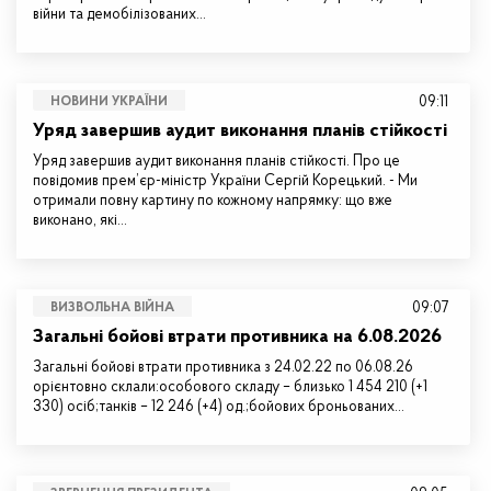
війни та демобілізованих…
09:11
НОВИНИ УКРАЇНИ
Уряд завершив аудит виконання планів стійкості
Уряд завершив аудит виконання планів стійкості. Про це
повідомив прем’єр-міністр України Сергій Корецький. - Ми
отримали повну картину по кожному напрямку: що вже
виконано, які…
09:07
ВИЗВОЛЬНА ВІЙНА
Загальні бойові втрати противника на 6.08.2026
Загальні бойові втрати противника з 24.02.22 по 06.08.26
орієнтовно склали:особового складу – близько 1 454 210 (+1
330) осіб;танків – 12 246 (+4) од.;бойових броньованих…