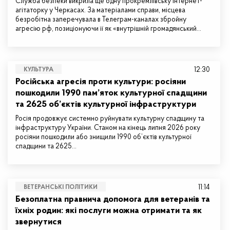
Служба безпеки викрила ще одну прокремлівську інтернет-
агітаторку у Черкасах. За матеріалами справи, місцева
безробітна заперечувала в Телеграм-каналах збройну
агресію рф, позиціонуючи її як «внутрішній громадянський…
12:30
КУЛЬТУРА
Російська агресія проти культури: росіяни
пошкодили 1990 пам’яток культурної спадщини
та 2625 об’єктів культурної інфраструктури
Росія продовжує системно руйнувати культурну спадщину та
інфраструктуру України. Станом на кінець липня 2026 року
росіяни пошкодили або знищили 1990 об’єктів культурної
спадщини та 2625…
11:14
ВЕТЕРАНСЬКІ ПОЛІТИКИ
Безоплатна правнича допомога для ветеранів та
їхніх родин: які послуги можна отримати та як
звернутися