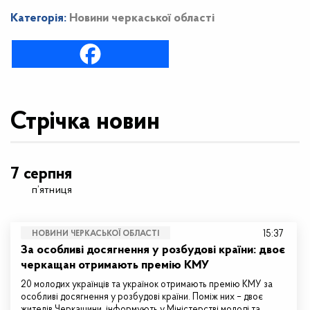
Категорія:
Новини черкаської області
Стрічка новин
7 серпня
п’ятниця
15:37
НОВИНИ ЧЕРКАСЬКОЇ ОБЛАСТІ
За особливі досягнення у розбудові країни: двоє
черкащан отримають премію КМУ
20 молодих українців та українок отримають премію КМУ за
особливі досягнення у розбудові країни. Поміж них – двоє
жителів Черкащини, інформують у Міністерстві молоді та…