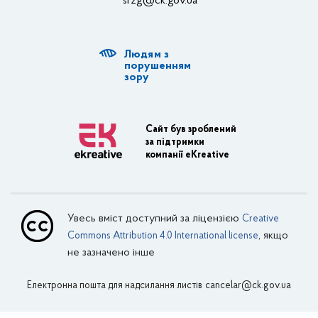
srzg@ck.gov.ua
РДА, ТГ
Людям з
Діяльність ОДА
порушенням
зору
Регуляторна діяльність
Адміністративні послуги
Сайт був зроблений
за підтримки
Транспортна інфраструктура
компанії eKreative
Пасажирські перевезення
Залізничний транспорт
Увесь вміст доступний за ліцензією
Creative
Внутрішній водний транспорт
, якщо
Commons Attribution 4.0 International license
не зазначено інше
Авіаційний транспорт
Електронна пошта для надсилання листів
Поштовий зв’язок
cancelar@ck.gov.ua
Зовнішня реклама