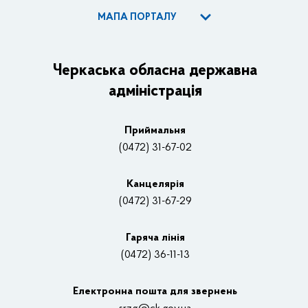
МАПА ПОРТАЛУ
ОДА
Керівництво адміністрації
Черкаська обласна державна
адміністрація
Основні завдання та нормативно-правові засади
Плани, звіти, заходи 2025 рік
Приймальня
Нагороди
(0472) 31-67-02
Вакансії
Канцелярiя
(0472) 31-67-29
Контакти
Відеотрансляції
Гаряча лінія
(0472) 36-11-13
Органи влади
Електронна пошта для звернень
Структурні підрозділи ОДА