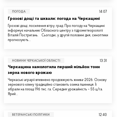
14:07
ПОГОДА
Грозові дощі та шквали: погода на Черкащині
Грозові дощі, посилення вітру, град. Про погоду на Черкащині
інформує начальник Обласного центру з гідрометеорології
Віталій Постригань. Сьогодні, у другій половині дня, синоптики
прогнозують…
13:31
НОВИНИ ЧЕРКАСЬКОЇ ОБЛАСТІ
Черкащина намолотила перший мільйон тонн
зерна нового врожаю
Черкаські аграрії впевнено продовжують жнива-2026. Основу
зернового клину традиційно становить озима пшениця. Її
зібрали на площі 196 тис. га. Середня урожайність – 55 ц/га.
Ярий…
12:40
ВЕТЕРАНСЬКІ ПОЛІТИКИ