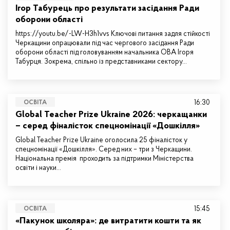
Ігор Табурець про результати засідання Ради
оборони області
https://youtu.be/-LW-H3h1vvs Ключові питання задля стійкості
Черкащини опрацювали під час чергового засідання Ради
оборони області під головуванням начальника ОВА Ігоря
Табурця. Зокрема, спільно із представниками сектору…
16:30
ОСВІТА
Global Teacher Prize Ukraine 2026: черкащанки
– серед фіналісток спецномінації «Дошкілля»
Global Teacher Prize Ukraine оголосила 25 фіналісток у
спецномінації «Дошкілля». Серед них – три з Черкащини.
Національна премія проходить за підтримки Міністерства
освіти і науки…
15:45
ОСВІТА
«Пакунок школяра»: де витратити кошти та як