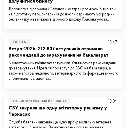
долучитися бізнесу
Допомогу від держави «Пакунок школяра» розміром 5 тис. грн
на підготовку першокласника до школи отримають усі родини
без винятку, незалежно від їхнього доходу. Головна умова…
13:47
ОСВІТА
Вступ-2026: 212 837 вступників отримали
рекомендації до зарахування на бакалаврат
В електронних кабінетах вступників зʼявляються рекомендації
до зарахування. Йдеться про вступ до ЗВО на бакалавра, а
також магістра медичного, ветеринарного та фармацевтичного
спрямувань. Загалом за…
13:04
НОВИНИ ЧЕРКАСЬКОЇ ОБЛАСТІ
СБУ викрила ще одну агітаторку рашизму у
Черкасах
Служба безпеки викрила ще одну прокремлівську інтернет-
агітаторку у Черкасах. За матеріалами справи, місцева