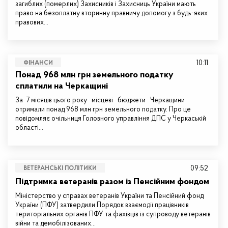
загиблих (померлих) Захисників і Захисниць України мають
право на безоплатну вторинну правничу допомогу з будь-яких
правових…
10:11
ФІНАНСИ
Понад 968 млн грн земельного податку
сплатили на Черкащині
За 7 місяців цього року місцеві бюджети Черкащини
отримали понад 968 млн грн земельного податку. Про це
повідомляє очільниця Головного управління ДПС у Черкаській
області…
09:52
ВЕТЕРАНСЬКІ ПОЛІТИКИ
Підтримка ветеранів разом із Пенсійним фондом
Міністерство у справах ветеранів України та Пенсійний фонд
України (ПФУ) затвердили Порядок взаємодії працівників
територіальних органів ПФУ та фахівців із супроводу ветеранів
війни та демобілізованих…