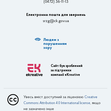
(0472) 36-11-13
Органи влади
Електронна пошта для звернень
Структурні підрозділи ОДА
srzg@ck.gov.ua
РДА, ТГ
Людям з
Діяльність ОДА
порушенням
зору
Регуляторна діяльність
Адміністративні послуги
Сайт був зроблений
за підтримки
Транспортна інфраструктура
компанії eKreative
Пасажирські перевезення
Залізничний транспорт
Увесь вміст доступний за ліцензією
Creative
Внутрішній водний транспорт
, якщо
Commons Attribution 4.0 International license
не зазначено інше
Авіаційний транспорт