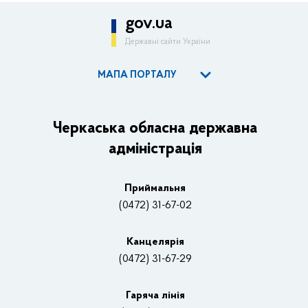
gov.ua
Державні сайти України
МАПА ПОРТАЛУ
ОДА
Керівництво адміністрації
Черкаська обласна державна
адміністрація
Основні завдання та нормативно-правові засади
Плани, звіти, заходи 2025 рік
Приймальня
Нагороди
(0472) 31-67-02
Вакансії
Канцелярiя
(0472) 31-67-29
Контакти
Відеотрансляції
Гаряча лінія