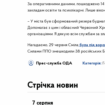
За оперативними даними, пошкоджено 14 б
закладам освіти та психлікарні. Лише ві
– У міста був сформований резерв будмат
Допомагає з цим і обласний Червоний Хр
організаціями. Я дякую всім службам за з
Нагадаємо, 29 червня Сміла
була під вор
Силами ППО знешкодили 38 російських Б
Прес-служба ОДА
Категорія:
Г
Стрічка новин
7 серпня