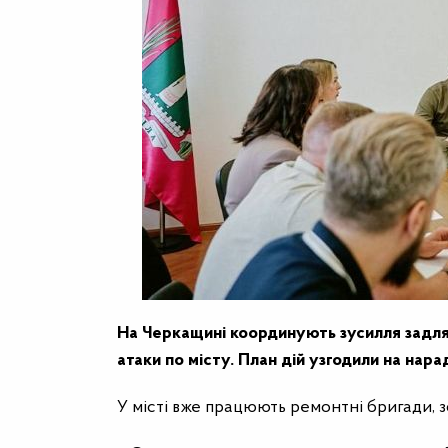
На Черкащині координують зусилля задля 
атаки по місту. План дій узгодили на нар
У місті вже працюють ремонтні бригади, з