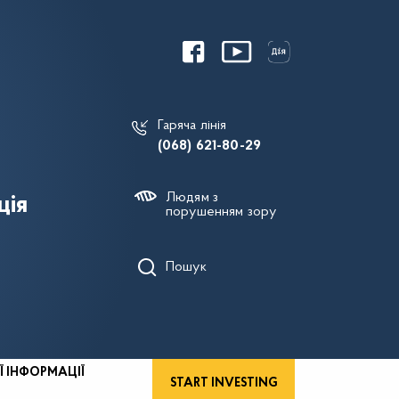
Гаряча лінія
(068) 621-80-29
Людям з
ція
порушенням зору
Пошук
Ї ІНФОРМАЦІЇ
START INVESTING