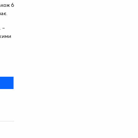
акож 6
ає.
 –
ькими