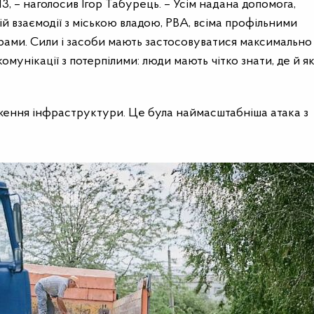
3, – наголосив Ігор Табурець. – Усім надана допомога,
ній взаємодії з міською владою, РВА, всіма профільними
ами. Сили і засоби мають застосовуватися максимально
мунікації з потерпілими: люди мають чітко знати, де й я
дження інфраструктури. Це була наймасштабніша атака з