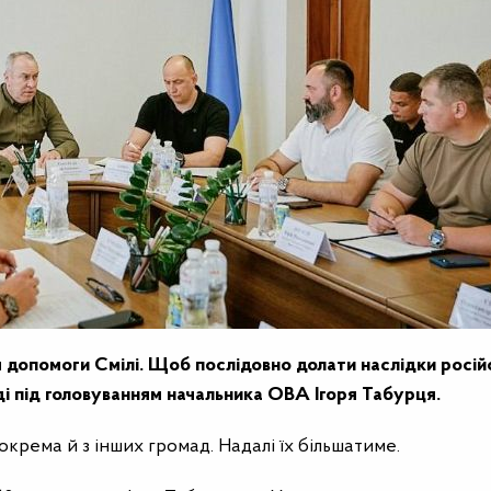
допомоги Смілі. Щоб послідовно долати наслідки росій
аді під головуванням начальника ОВА Ігоря Табурця.
окрема й з інших громад. Надалі їх більшатиме.