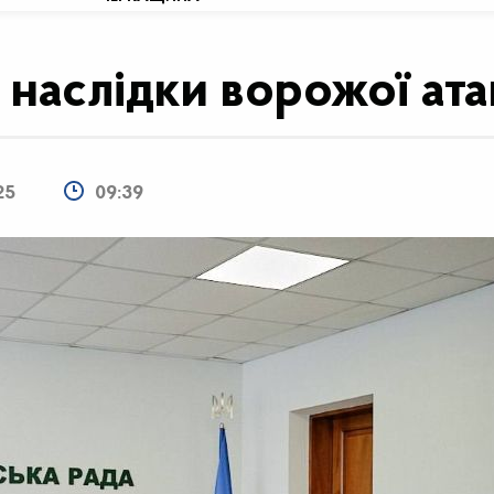
 наслідки ворожої ат
25
09:39