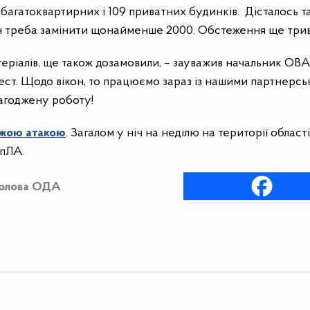
агатоквартирних і 109 приватних будинків. Дісталось т
кон треба замінити щонайменше 2000. Обстеження ще трив
еріалів, ще також дозамовили, – зауважив начальник ОВА.
ест. Щодо вікон, то працюємо зараз із нашими партнерс
лагоджену роботу!
ожою атакою
. Загалом у ніч на неділю на території області
пЛА.
олова ОДА