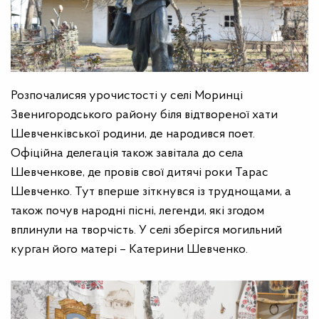
Розпочалисяя урочистості у селі Моринці
Звенигородського району біля відтвореної хати
Шевченківської родини, де народився поет.
Офіційна делегація також завітала до села
Шевченкове, де провів свої дитячі роки Тарас
Шевченко. Тут вперше зіткнувся із труднощами, а
також почув народні пісні, легенди, які згодом
вплинули на творчість. У селі зберігся могильний
курган його матері – Катерини Шевченко.