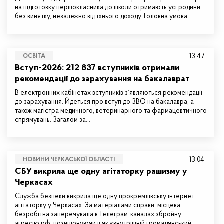
на підготовку першокласника до школи отримають усі родини
без винятку, незалежно від їхнього доходу. Головна умова…
13:47
ОСВІТА
Вступ-2026: 212 837 вступників отримали
рекомендації до зарахування на бакалаврат
В електронних кабінетах вступників зʼявляються рекомендації
до зарахування. Йдеться про вступ до ЗВО на бакалавра, а
також магістра медичного, ветеринарного та фармацевтичного
спрямувань. Загалом за…
13:04
НОВИНИ ЧЕРКАСЬКОЇ ОБЛАСТІ
СБУ викрила ще одну агітаторку рашизму у
Черкасах
Служба безпеки викрила ще одну прокремлівську інтернет-
агітаторку у Черкасах. За матеріалами справи, місцева
безробітна заперечувала в Телеграм-каналах збройну
агресію рф, позиціонуючи її як «внутрішній громадянський…