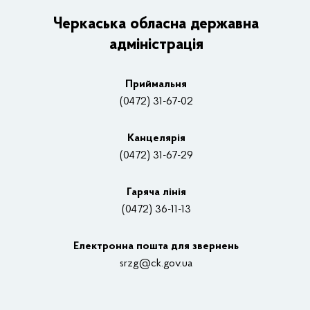
Керівництво адміністрації
Черкаська обласна державна
адміністрація
Основні завдання та нормативно-правові засади
Плани, звіти, заходи 2025 рік
Приймальня
Нагороди
(0472) 31-67-02
Вакансії
Канцелярiя
(0472) 31-67-29
Контакти
Відеотрансляції
Гаряча лінія
(0472) 36-11-13
Органи влади
Електронна пошта для звернень
Структурні підрозділи ОДА
srzg@ck.gov.ua
РДА, ТГ