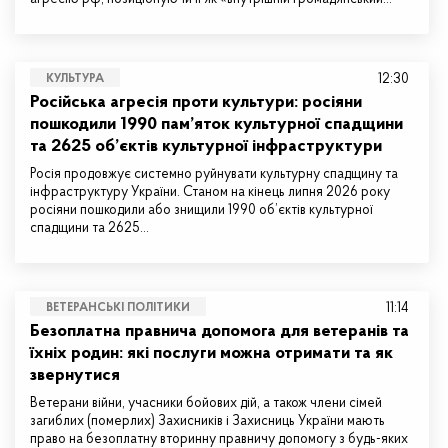
12:30
КУЛЬТУРА
Російська агресія проти культури: росіяни
пошкодили 1990 пам’яток культурної спадщини
та 2625 об’єктів культурної інфраструктури
Росія продовжує системно руйнувати культурну спадщину та
інфраструктуру України. Станом на кінець липня 2026 року
росіяни пошкодили або знищили 1990 об’єктів культурної
спадщини та 2625…
11:14
ВЕТЕРАНСЬКІ ПОЛІТИКИ
Безоплатна правнича допомога для ветеранів та
їхніх родин: які послуги можна отримати та як
звернутися
Ветерани війни, учасники бойових дій, а також члени сімей
загиблих (померлих) Захисників і Захисниць України мають
право на безоплатну вторинну правничу допомогу з будь-яких