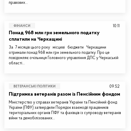
правових…
10:11
ФІНАНСИ
Понад 968 млн грн земельного податку
сплатили на Черкащині
За 7 місяців цього року місцеві бюджети Черкащини
отримали понад 968 млн грн земельного податку. Про це
повідомляє очільниця Головного управління ДПС у Черкаській
області…
09:52
ВЕТЕРАНСЬКІ ПОЛІТИКИ
Підтримка ветеранів разом із Пенсійним фондом
Міністерство у справах ветеранів України та Пенсійний фонд
України (ПФУ) затвердили Порядок взаємодії працівників
територіальних органів ПФУ та фахівців із супроводу ветеранів
війни та демобілізованих…