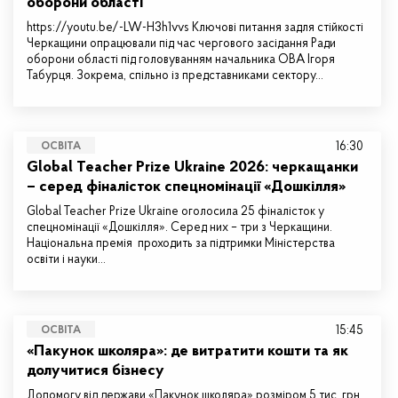
оборони області
https://youtu.be/-LW-H3h1vvs Ключові питання задля стійкості
Черкащини опрацювали під час чергового засідання Ради
оборони області під головуванням начальника ОВА Ігоря
Табурця. Зокрема, спільно із представниками сектору…
16:30
ОСВІТА
Global Teacher Prize Ukraine 2026: черкащанки
– серед фіналісток спецномінації «Дошкілля»
Global Teacher Prize Ukraine оголосила 25 фіналісток у
спецномінації «Дошкілля». Серед них – три з Черкащини.
Національна премія проходить за підтримки Міністерства
освіти і науки…
15:45
ОСВІТА
«Пакунок школяра»: де витратити кошти та як
долучитися бізнесу
Допомогу від держави «Пакунок школяра» розміром 5 тис. грн