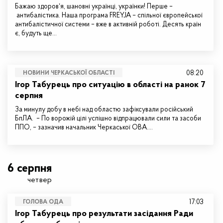
Бажаю здоровʼя, шановні українці, українки! Перше –
антибалістика. Наша програма FREYJA – спільної європейської
антибалістичної системи – вже в активній роботі. Десять країн
є, будуть ще…
08:20
НОВИНИ ЧЕРКАСЬКОЇ ОБЛАСТІ
Ігор Табурець про ситуацію в області на ранок 7
серпня
За минулу добу в небі над областю зафіксували російський
БпЛА. – По ворожій цілі успішно відпрацювали сили та засоби
ППО, – зазначив начальник Черкаської ОВА.…
6 серпня
четвер
17:03
ГОЛОВА ОДА
Ігор Табурець про результати засідання Ради