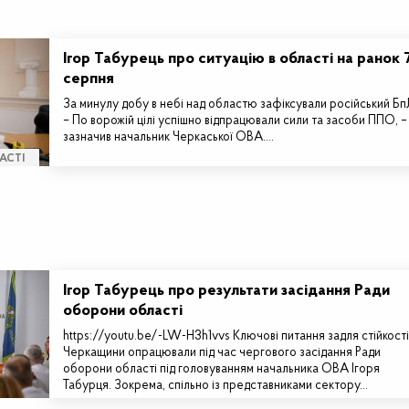
Ігор Табурець про ситуацію в області на ранок 
серпня
За минулу добу в небі над областю зафіксували російський Б
– По ворожій цілі успішно відпрацювали сили та засоби ППО, –
зазначив начальник Черкаської ОВА.…
АСТІ
Ігор Табурець про результати засідання Ради
оборони області
https://youtu.be/-LW-H3h1vvs Ключові питання задля стійкості
Черкащини опрацювали під час чергового засідання Ради
оборони області під головуванням начальника ОВА Ігоря
Табурця. Зокрема, спільно із представниками сектору…