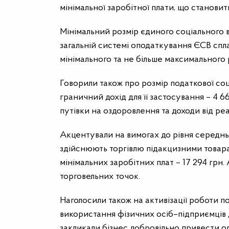
мінімальної заробітної плати, що становить
Мінімальний розмір єдиного соціального вн
загальній системі оподаткування ЄСВ спл
мінімального та не більше максимального 
Говорили також про розмір податкової соціа
граничний дохід для її застосування
–
4 66
путівки на оздоровлення та доходи від реал
Акцентували на вимогах до рівня середньо
здійснюють торгівлю підакцизними товара
мінімальних заробітних плат
–
17 294 грн.
торговельних точок.
Наголосили також на активізації роботи п
використання фізичних осіб
–
підприємців 
закликали бізнес добровільно привести орг