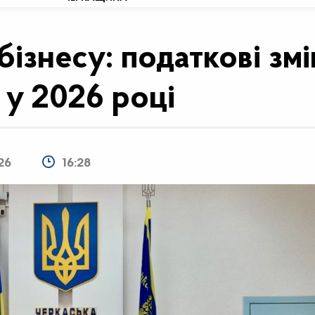
бізнесу: податкові зм
 у 2026 році
26
16:28