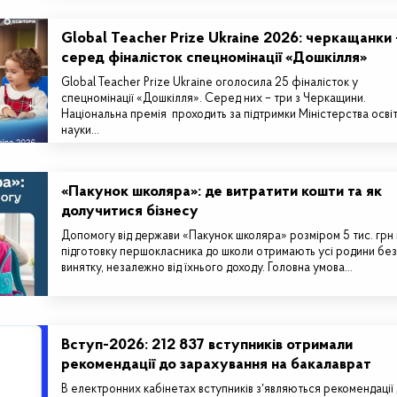
Global Teacher Prize Ukraine 2026: черкащанки 
серед фіналісток спецномінації «Дошкілля»
Global Teacher Prize Ukraine оголосила 25 фіналісток у
спецномінації «Дошкілля». Серед них – три з Черкащини.
Національна премія проходить за підтримки Міністерства освіт
науки…
«Пакунок школяра»: де витратити кошти та як
долучитися бізнесу
Допомогу від держави «Пакунок школяра» розміром 5 тис. грн
підготовку першокласника до школи отримають усі родини без
винятку, незалежно від їхнього доходу. Головна умова…
Вступ-2026: 212 837 вступників отримали
рекомендації до зарахування на бакалаврат
В електронних кабінетах вступників зʼявляються рекомендації