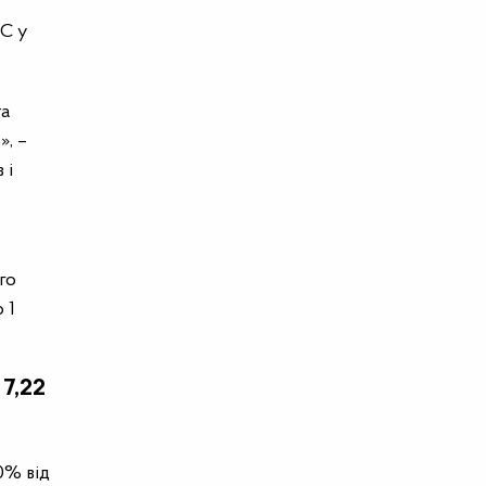
ПС у
та
», –
 і
го
 1
 7,22
0% від