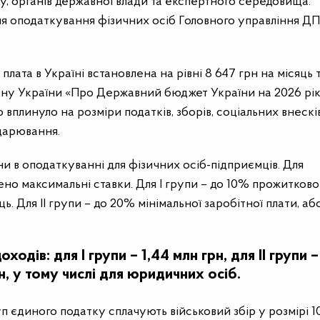
су, органів державної влади та експертного середовища.
я оподаткування фізичних осіб Головного управління Д
 плата в Україні встановлена на рівні 8 647 грн на місяць 
акону України «Про Державний бюджет України на 2026 рік
вплинуло на розміри податків, зборів, соціальних внесків
одарювання.
ни в оподаткуванні для фізичних осіб-підприємців. Для
ено максимальні ставки. Для І групи
–
до 10% прожитково
ь. Для ІІ групи
–
до 20% мінімальної заробітної плати, або
одів: для І групи – 1,44 млн грн, для ІІ групи –
грн, у тому числі для юридичних осіб.
уп єдиного податку сплачують військовий збір у розмірі 1