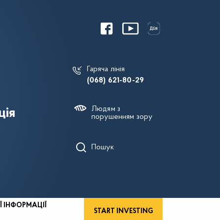
Гаряча лінія
(068) 621-80-29
Людям з
ція
порушенням зору
Пошук
Ї ІНФОРМАЦІЇ
START INVESTING