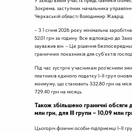
У заході взяли участь представники бізне
Зокрема, заступник начальника управлінн
Черкаській області Володимир Жаврід.
– З 1 січня 2026 року мінімальна заробітна
52,01 грн за годину. Все відповідно до З
зауважив він. – Це рішення безпосередньо 
граничних показників для суб’єктів госп
Під час зустрічі учасникам роз’яснили змі
платників єдиного податку І–ІІ груп оновл
мінімуму, що становить 332,80 грн на місяц
729,40 грн на місяць.
Також збільшено граничні обсяги дох
млн грн, для ІІІ групи – 10,09 млн 
Цьогоріч фізичні особи-підприємці І–ІІ гр