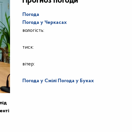
Прогноз погоди
Погода
Погода у
Черкасах
вологість:
тиск:
вітер:
Погода у Смілі
Погода у Буках
під
енті