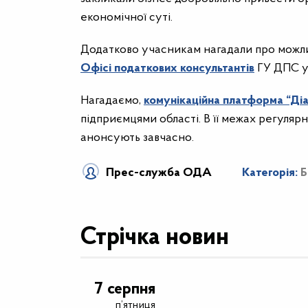
економічної суті.
Додатково учасникам нагадали про можлив
Офісі податкових консультантів
ГУ ДПС у 
Нагадаємо,
комунікаційна платформа “Діа
підприємцями області. В її межах регулярн
анонсують завчасно.
Прес-служба ОДА
Категорія:
Б
Стрічка новин
7 серпня
п’ятниця