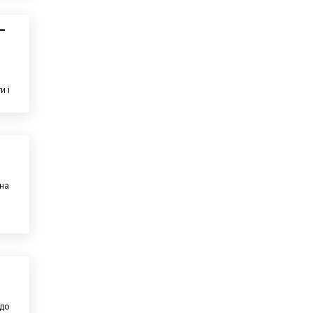
–
и і
 на
 до