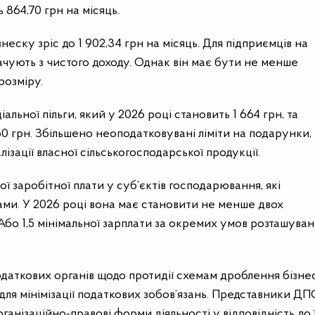
 864,70 грн на місяць.
еску зріс до 1 902,34 грн на місяць. Для підприємців на
ачують з чистого доходу. Однак він має бути не менше
розміру.
льної пільги, який у 2026 році становить 1 664 грн, та
0 грн. Збільшено неоподатковувані ліміти на подарунки,
ізації власної сільськогосподарської продукції.
ї заробітної плати у суб’єктів господарювання, які
ми. У 2026 році вона має становити не менше двох
 Або 1,5 мінімальної зарплати за окремих умов розташува
одаткових органів щодо протидії схемам дроблення бізне
для мінімізації податкових зобов’язань. Представники ДП
анізаційно-правові форми діяльності у відповідність до ї