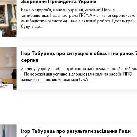
Звернення Президента України
Бажаю здоровʼя, шановні українці, українки! Перше –
антибалістика. Наша програма FREYJA – спільної європейської
антибалістичної системи – вже в активній роботі. Десять країн 
будуть ще…
Ігор Табурець про ситуацію в області на ранок 
серпня
За минулу добу в небі над областю зафіксували російський Б
– По ворожій цілі успішно відпрацювали сили та засоби ППО, –
зазначив начальник Черкаської ОВА.…
АСТІ
Ігор Табурець про результати засідання Ради