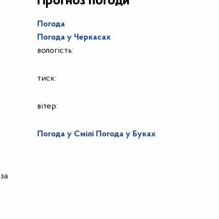
Прогноз погоди
Погода
Погода у
Черкасах
вологість:
тиск:
вітер:
Погода у Смілі
Погода у Буках
 за