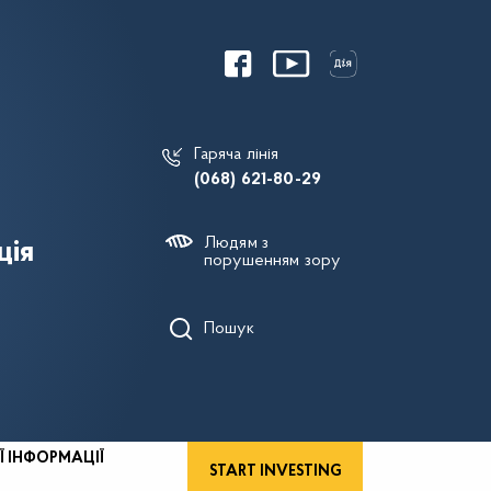
Гаряча лінія
(068) 621-80-29
Людям з
ція
порушенням зору
Пошук
Ї ІНФОРМАЦІЇ
START INVESTING