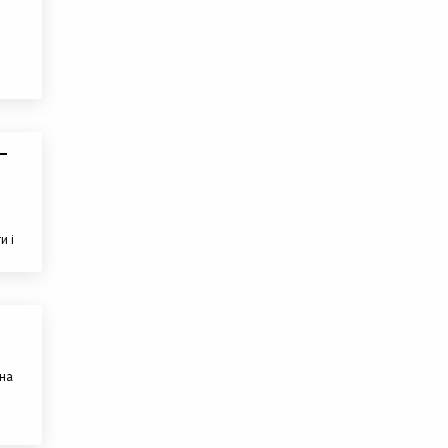
–
и і
 на