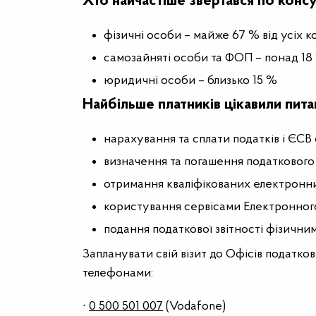
Хто найчастіше звертався по консул
фізичні особи – майже 67 % від усіх к
самозайняті особи та ФОП – понад 18
юридичні особи – близько 15 %
Найбільше платників цікавили пита
нарахування та сплати податків і ЄСВ
визначення та погашення податкового 
отримання кваліфікованих електронних
користування сервісами Електронного 
подання податкової звітності фізичн
Запланувати свій візит до Офісів податк
телефонами:
∙
0 500 501 007
(Vodafone)