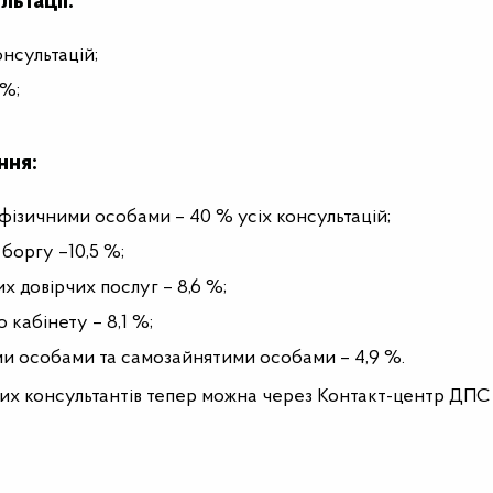
ьтації:
онсультацій;
 %;
ння:
 фізичними особами – 40 % усіх консультацій;
боргу –10,5 %;
 довірчих послуг – 8,6 %;
кабінету – 8,1 %;
ими особами та самозайнятими особами – 4,9 %.
ових консультантів тепер можна через Контакт-центр ДПС