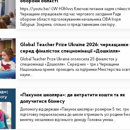
оборони області
https://youtu.be/-LW-H3h1vvs Ключові питання задля стійкості
Черкащини опрацювали під час чергового засідання Ради
оборони області під головуванням начальника ОВА Ігоря
Табурця. Зокрема, спільно із представниками сектору…
Global Teacher Prize Ukraine 2026: черкащанки 
серед фіналісток спецномінації «Дошкілля»
Global Teacher Prize Ukraine оголосила 25 фіналісток у
спецномінації «Дошкілля». Серед них – три з Черкащини.
Національна премія проходить за підтримки Міністерства освіт
науки…
«Пакунок школяра»: де витратити кошти та як
долучитися бізнесу
Допомогу від держави «Пакунок школяра» розміром 5 тис. грн
підготовку першокласника до школи отримають усі родини без
винятку, незалежно від їхнього доходу. Головна умова…