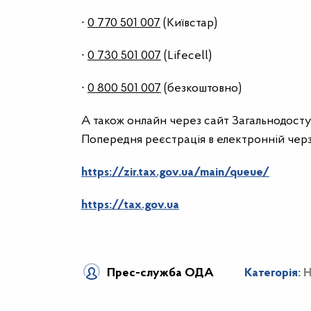
∙
0 770 501 007
(Київстар)
∙
0 730 501 007
(Lifecell)
∙
0 800 501 007
(безкоштовно)
А також онлайн через сайт Загальнодост
Попередня реєстрація в електронній черз
https://zir.tax.gov.ua/main/queue/
https://tax.gov.ua
Прес-служба ОДА
Категорія:
Н