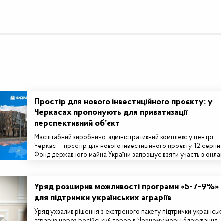
Простір для нового інвестиційного проєкту: у
Черкасах пропонують для приватизації
перспективний об’єкт
Масштабний виробничо-адміністративний комплекс у центрі
Черкас — простір для нового інвестиційного проєкту. 12 серпн
Фонд державного майна України запрошує взяти участь в онла
аукціоні з приватизації…
Уряд розширив можливості програми «5-7-9%»
для підтримки українських аграріїв
Уряд ухвалив рішення з екстреного пакету підтримки українсь
аграріїв через російський терор в Чорному морі і блокування