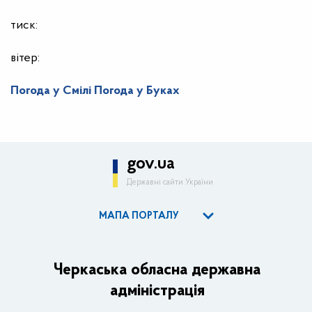
тиск:
вітер:
Погода у Смілі
Погода у Буках
gov.ua
Державні сайти України
МАПА ПОРТАЛУ
ОДА
Керівництво адміністрації
Черкаська обласна державна
адміністрація
Основні завдання та нормативно-правові засади