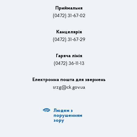
Плани, звіти, заходи 2025 рік
Приймальня
Нагороди
(0472) 31-67-02
Вакансії
Канцелярiя
(0472) 31-67-29
Контакти
Відеотрансляції
Гаряча лінія
(0472) 36-11-13
Органи влади
Електронна пошта для звернень
Структурні підрозділи ОДА
srzg@ck.gov.ua
РДА, ТГ
Людям з
Діяльність ОДА
порушенням
зору
Регуляторна діяльність