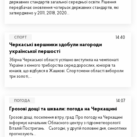
державних стандартів загальної середньої освіти. Рішення
передбачає оновлення чотирьох державних стандартів, які
затверджено у 2011, 2018, 2020…
14:40
СПОРТ
Черкаські вершники здобули нагороди
української першості
Збірна Черкаської області успішно виступила на чемпіонаті
України з кінного триборства серед дорослих, юніорів та
юнаків, що відбувся в Жашкові. Спортсмени області вибороли
три золоті,…
14:07
ПОГОДА
Грозові дощі та шквали: погода на Черкащині
Грозові дощі, посилення вітру, град. Про погоду на Черкащині
інформує начальник Обласного центру з гідрометеорології
Віталій Постригань. Сьогодні, у другій половині дня, синоптики
прогнозують…