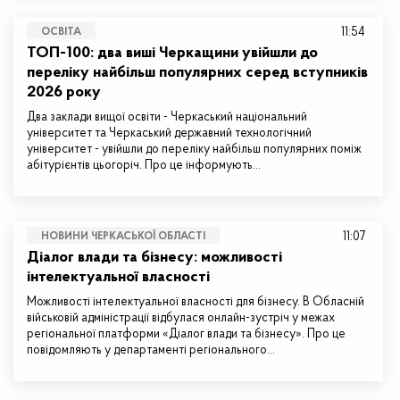
11:54
ОСВІТА
ТОП-100: два виші Черкащини увійшли до
переліку найбільш популярних серед вступників
2026 року
Два заклади вищої освіти - Черкаський національний
університет та Черкаський державний технологічний
університет - увійшли до переліку найбільш популярних поміж
абітурієнтів цьогоріч. Про це інформують…
11:07
НОВИНИ ЧЕРКАСЬКОЇ ОБЛАСТІ
Діалог влади та бізнесу: можливості
інтелектуальної власності
Можливості інтелектуальної власності для бізнесу. В Обласній
військовій адміністрації відбулася онлайн-зустріч у межах
регіональної платформи «Діалог влади та бізнесу». Про це
повідомляють у департаменті регіонального…