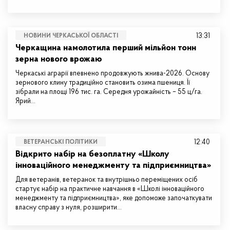
13:31
НОВИНИ ЧЕРКАСЬКОЇ ОБЛАСТІ
Черкащина намолотила перший мільйон тонн
зерна нового врожаю
Черкаські аграрії впевнено продовжують жнива-2026. Основу
зернового клину традиційно становить озима пшениця. Її
зібрали на площі 196 тис. га. Середня урожайність – 55 ц/га.
Ярий…
12:40
ВЕТЕРАНСЬКІ ПОЛІТИКИ
Відкрито набір на безоплатну «Школу
інноваційного менеджменту та підприємництва»
Для ветеранів, ветеранок та внутрішньо переміщених осіб
стартує набір на практичне навчання в «Школі інноваційного
менеджменту та підприємництва», яке допоможе започаткувати
власну справу з нуля, розширити…