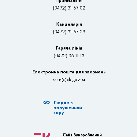
Приймальня
Нагороди
(0472) 31-67-02
Вакансії
Канцелярiя
(0472) 31-67-29
Контакти
Відеотрансляції
Гаряча лінія
(0472) 36-11-13
Органи влади
Електронна пошта для звернень
Структурні підрозділи ОДА
srzg@ck.gov.ua
РДА, ТГ
Людям з
Діяльність ОДА
порушенням
зору
Регуляторна діяльність
Адміністративні послуги
Сайт був зроблений