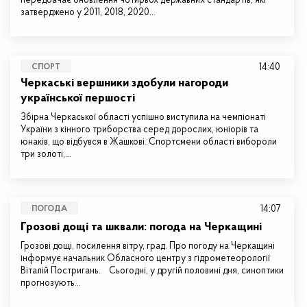
передбачає оновлення чотирьох державних стандартів, які
затверджено у 2011, 2018, 2020…
14:40
СПОРТ
Черкаські вершники здобули нагороди
української першості
Збірна Черкаської області успішно виступила на чемпіонаті
України з кінного триборства серед дорослих, юніорів та
юнаків, що відбувся в Жашкові. Спортсмени області вибороли
три золоті,…
14:07
ПОГОДА
Грозові дощі та шквали: погода на Черкащині
Грозові дощі, посилення вітру, град. Про погоду на Черкащині
інформує начальник Обласного центру з гідрометеорології
Віталій Постригань. Сьогодні, у другій половині дня, синоптики
прогнозують…