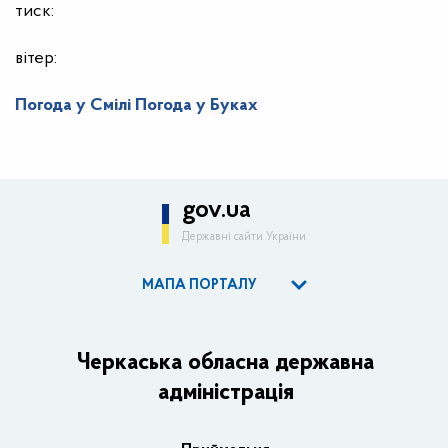
тиск:
вітер:
Погода у Смілі
Погода у Буках
gov.ua
Державні сайти України
МАПА ПОРТАЛУ
ОДА
Керівництво адміністрації
Черкаська обласна державна
адміністрація
Основні завдання та нормативно-правові засади
Плани, звіти, заходи 2025 рік