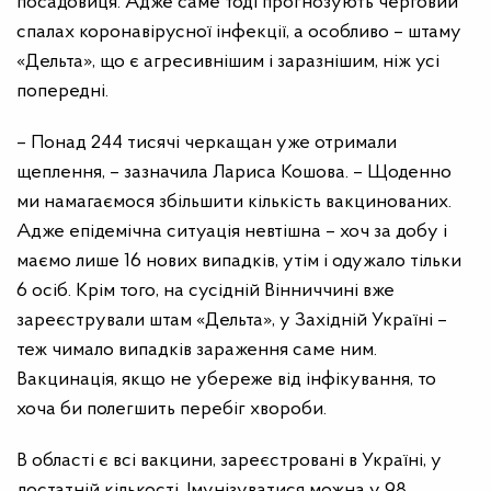
посадовиця. Адже саме тоді прогнозують черговий
спалах коронавірусної інфекції, а особливо – штаму
«Дельта», що є агресивнішим і заразнішим, ніж усі
попередні.
– Понад 244 тисячі черкащан уже отримали
щеплення, – зазначила Лариса Кошова. – Щоденно
ми намагаємося збільшити кількість вакцинованих.
Адже епідемічна ситуація невтішна – хоч за добу і
маємо лише 16 нових випадків, утім і одужало тільки
6 осіб. Крім того, на сусідній Вінниччині вже
зареєстрували штам «Дельта», у Західній Україні –
теж чимало випадків зараження саме ним.
Вакцинація, якщо не убереже від інфікування, то
хоча би полегшить перебіг хвороби.
В області є всі вакцини, зареєстровані в Україні, у
достатній кількості. Імунізуватися можна у 98