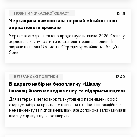
13:31
НОВИНИ ЧЕРКАСЬКОЇ ОБЛАСТІ
Черкащина намолотила перший мільйон тонн
зерна нового врожаю
Черкаські аграрії впевнено продовжують жнива-2026. Основу
зернового клину традиційно становить озима пшениця. Її
зібрали на площі 196 тис. га. Середня урожайність – 55 ц/га.
Ярий…
12:40
ВЕТЕРАНСЬКІ ПОЛІТИКИ
Відкрито набір на безоплатну «Школу
інноваційного менеджменту та підприємництва»
Для ветеранів, ветеранок та внутрішньо переміщених осіб
стартує набір на практичне навчання в «Школі інноваційного
менеджменту та підприємництва», яке допоможе започаткувати
власну справу з нуля, розширити…