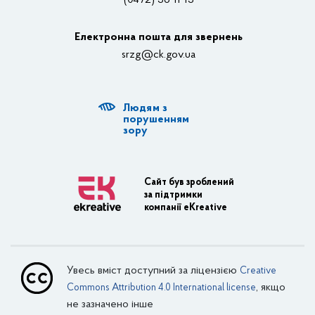
(0472) 36-11-13
Органи влади
Електронна пошта для звернень
Структурні підрозділи ОДА
srzg@ck.gov.ua
РДА, ТГ
Людям з
Діяльність ОДА
порушенням
зору
Регуляторна діяльність
Адміністративні послуги
Сайт був зроблений
за підтримки
Транспортна інфраструктура
компанії eKreative
Пасажирські перевезення
Залізничний транспорт
Увесь вміст доступний за ліцензією
Creative
Внутрішній водний транспорт
, якщо
Commons Attribution 4.0 International license
не зазначено інше
Авіаційний транспорт