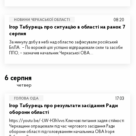
08:20
НОВИНИ ЧЕРКАСЬКОЇ ОБЛАСТІ
Ігор Табурець про ситуацію в області на ранок 7
серпня
За минулу добу в небі над областю зафіксували російський
БпЛА. – По ворожій цілі успішно відпрацювали сили та засоби
ППО, – зазначив начальник Черкаської ОВА.…
6 серпня
четвер
17:03
ГОЛОВА ОДА
Ігор Табурець про результати засідання Ради
оборони області
https://youtu.be/-LW-H3h1vvs Ключові питання задля стійкості
Черкащини опрацювали під час чергового засідання Ради
оборони області під головуванням начальника ОВА Ігоря