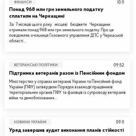
10:11
ФІНАНСИ
Понад 968 млн грн земельного податку
сплатили на Черкащині
За 7 місяців цього року місцеві бюджети Черкащини
отримали понад 968 млн грн земельного податку. Про це
повідомляє очільниця Головного управління ДПС у Черкаській
області…
09:52
ВЕТЕРАНСЬКІ ПОЛІТИКИ
Підтримка ветеранів разом із Пенсійним фондом
Міністерство у справах ветеранів України та Пенсійний фонд
України (ПФУ) затвердили Порядок взаємодії працівників
територіальних органів ПФУ та фахівців із супроводу ветеранів
війни та демобілізованих…
09:11
НОВИНИ УКРАЇНИ
Уряд завершив аудит виконання планів стійкості