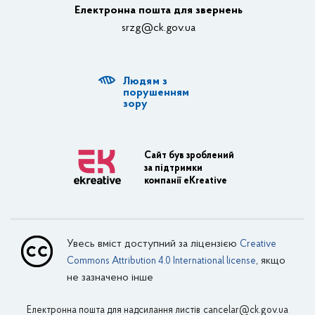
Електронна пошта для звернень
Структурні підрозділи ОДА
srzg@ck.gov.ua
РДА, ТГ
Людям з
Діяльність ОДА
порушенням
зору
Регуляторна діяльність
Адміністративні послуги
Сайт був зроблений
за підтримки
Транспортна інфраструктура
компанії eKreative
Пасажирські перевезення
Залізничний транспорт
Увесь вміст доступний за ліцензією
Creative
Внутрішній водний транспорт
, якщо
Commons Attribution 4.0 International license
не зазначено інше
Авіаційний транспорт
Електронна пошта для надсилання листів
Поштовий зв’язок
cancelar@ck.gov.ua