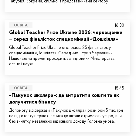
Табурця. Зокрема, спільно із представниками сектору…
16:30
ОСВІТА
Global Teacher Prize Ukraine 2026: черкащанки
– серед фіналісток спецномінації «Дошкілля»
Global Teacher Prize Ukraine оголосила 25 фіналісток у
спецномінації «Дошкілля». Серед них – три з Черкащини.
Національна премія проходить за підтримки Міністерства
освіти і науки…
15:45
ОСВІТА
«Пакунок школяра»: де витратити кошти та як
долучитися бізнесу
Допомогу від держави «Пакунок школяра» розміром 5 тис. грн
на підготовку першокласника до школи отримають усі родини
без винятку, незалежно від їхнього доходу. Головна умова…