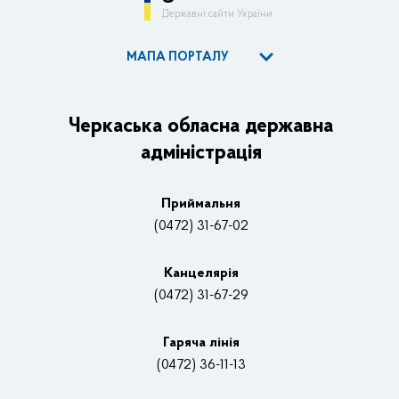
Державні сайти України
МАПА ПОРТАЛУ
ОДА
Керівництво адміністрації
Черкаська обласна державна
адміністрація
Основні завдання та нормативно-правові засади
Плани, звіти, заходи 2025 рік
Приймальня
Нагороди
(0472) 31-67-02
Вакансії
Канцелярiя
(0472) 31-67-29
Контакти
Відеотрансляції
Гаряча лінія
(0472) 36-11-13
Органи влади