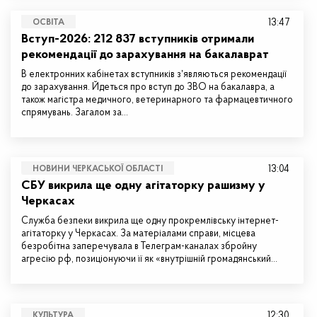
13:47
ОСВІТА
Вступ-2026: 212 837 вступників отримали
рекомендації до зарахування на бакалаврат
В електронних кабінетах вступників зʼявляються рекомендації
до зарахування. Йдеться про вступ до ЗВО на бакалавра, а
також магістра медичного, ветеринарного та фармацевтичного
спрямувань. Загалом за…
13:04
НОВИНИ ЧЕРКАСЬКОЇ ОБЛАСТІ
СБУ викрила ще одну агітаторку рашизму у
Черкасах
Служба безпеки викрила ще одну прокремлівську інтернет-
агітаторку у Черкасах. За матеріалами справи, місцева
безробітна заперечувала в Телеграм-каналах збройну
агресію рф, позиціонуючи її як «внутрішній громадянський…
12:30
КУЛЬТУРА