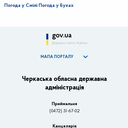
Погода у Смілі
Погода у Буках
gov.ua
Державні сайти України
МАПА ПОРТАЛУ
ОДА
Керівництво адміністрації
Черкаська обласна державна
адміністрація
Основні завдання та нормативно-правові засади
Плани, звіти, заходи 2025 рік
Приймальня
Нагороди
(0472) 31-67-02
Вакансії
Канцелярiя