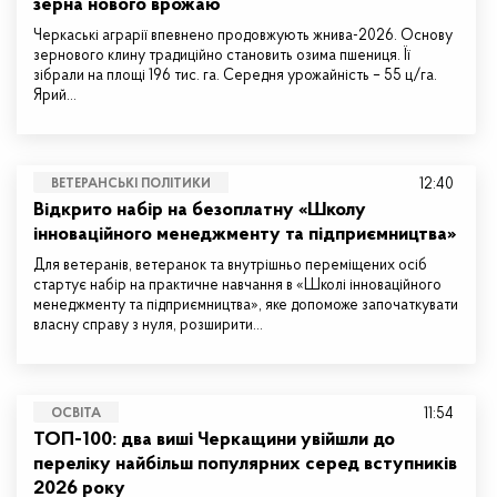
зерна нового врожаю
Черкаські аграрії впевнено продовжують жнива-2026. Основу
зернового клину традиційно становить озима пшениця. Її
зібрали на площі 196 тис. га. Середня урожайність – 55 ц/га.
Ярий…
12:40
ВЕТЕРАНСЬКІ ПОЛІТИКИ
Відкрито набір на безоплатну «Школу
інноваційного менеджменту та підприємництва»
Для ветеранів, ветеранок та внутрішньо переміщених осіб
стартує набір на практичне навчання в «Школі інноваційного
менеджменту та підприємництва», яке допоможе започаткувати
власну справу з нуля, розширити…
11:54
ОСВІТА
ТОП-100: два виші Черкащини увійшли до
переліку найбільш популярних серед вступників
2026 року