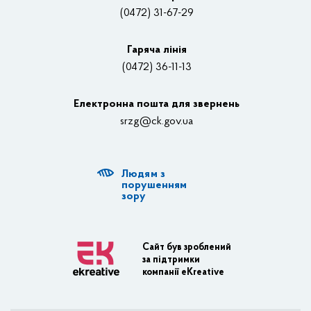
(0472) 31-67-29
Контакти
Відеотрансляції
Гаряча лінія
(0472) 36-11-13
Органи влади
Електронна пошта для звернень
Структурні підрозділи ОДА
srzg@ck.gov.ua
РДА, ТГ
Людям з
Діяльність ОДА
порушенням
зору
Регуляторна діяльність
Адміністративні послуги
Сайт був зроблений
за підтримки
Транспортна інфраструктура
компанії eKreative
Пасажирські перевезення