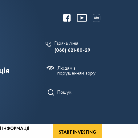
Гаряча лінія
(068) 621-80-29
Людям з
ція
порушенням зору
Пошук
Ї ІНФОРМАЦІЇ
START INVESTING