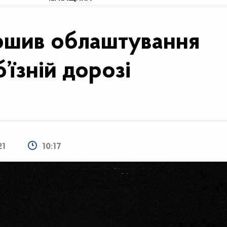
ршив облаштування
’їзній дорозі
21
10:17