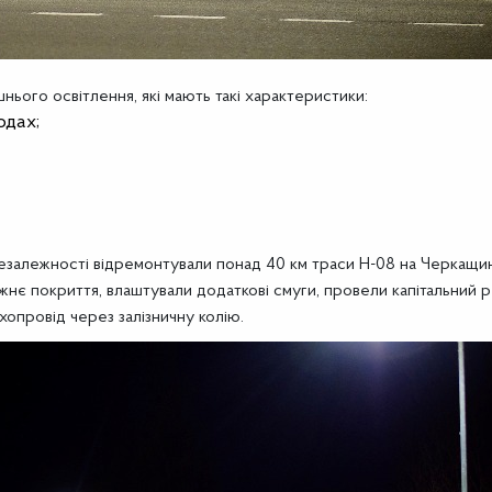
шнього освітлення, які мають такі характеристики:
одах;
в незалежності відремонтували понад 40 км траси Н-08 на Черкащин
нє покриття, влаштували додаткові смуги, провели капітальний 
опровід через залізничну колію.