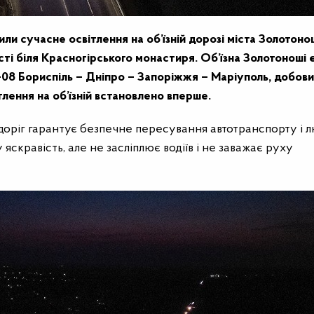
ли сучасне освітлення на об’їзній дорозі міста Золотоно
сті біля Красногірського монастиря. Об’їзна Золотоноші 
08 Бориспіль – Дніпро – Запоріжжя – Маріуполь, добов
тлення на об’їзній встановлено вперше.
доріг гарантує безпечне пересування автотранспорту і лю
скравість, але не засліплює водіїв і не заважає руху