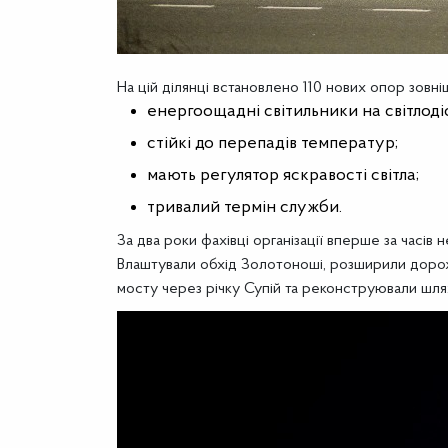
На цій ділянці встановлено 110 нових опор зовні
енергоощадні світильники на світлоді
стійкі до перепадів температур;
мають регулятор яскравості світла;
тривалий термін служби.
За два роки фахівці організації вперше за часі
Влаштували обхід Золотоноші, розширили дорож
мосту через річку Супій та реконструювали шлях