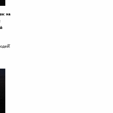
ша: на
є
ий
дей̆.