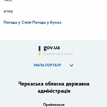
тиск:
вітер:
Погода у Смілі
Погода у Буках
gov.ua
Державні сайти України
МАПА ПОРТАЛУ
ОДА
Керівництво адміністрації
Черкаська обласна державна
адміністрація
Основні завдання та нормативно-правові засади
Плани, звіти, заходи 2025 рік
Приймальня