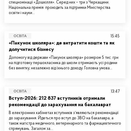
спецномінації «Дошкілля». Серед них – три з Черкащини.
Національна премія проходить за підтримки Міністерства
освіти і науки…
15:45
ОСВІТА
«Пакунок школяра»: де витратити кошти та як
долучитися бізнесу
Допомогу від держави «Пакунок школяра» розміром 5 тис. грн
на підготовку першокласника до школи отримають усі родини
без винятку, незалежно від їхнього доходу. Головна умова…
13:47
ОСВІТА
Вступ-2026: 212 837 вступників отримали
рекомендації до зарахування на бакалаврат
В електронних кабінетах вступників зʼявляються рекомендації
до зарахування. Йдеться про вступ до ЗВО на бакалавра, а
також магістра медичного, ветеринарного та фармацевтичного
спрямувань. Загалом за…