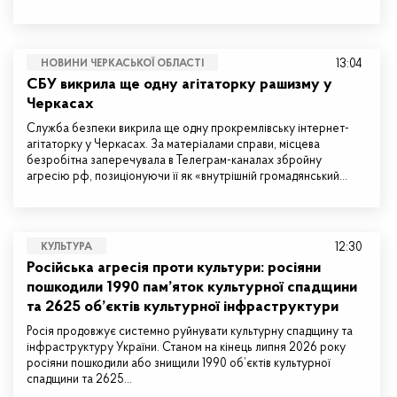
13:04
НОВИНИ ЧЕРКАСЬКОЇ ОБЛАСТІ
СБУ викрила ще одну агітаторку рашизму у
Черкасах
Служба безпеки викрила ще одну прокремлівську інтернет-
агітаторку у Черкасах. За матеріалами справи, місцева
безробітна заперечувала в Телеграм-каналах збройну
агресію рф, позиціонуючи її як «внутрішній громадянський…
12:30
КУЛЬТУРА
Російська агресія проти культури: росіяни
пошкодили 1990 пам’яток культурної спадщини
та 2625 об’єктів культурної інфраструктури
Росія продовжує системно руйнувати культурну спадщину та
інфраструктуру України. Станом на кінець липня 2026 року
росіяни пошкодили або знищили 1990 об’єктів культурної
спадщини та 2625…