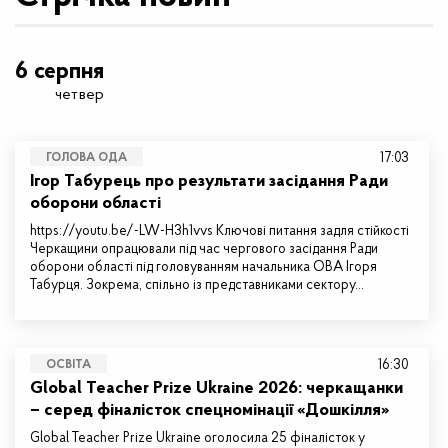
6 серпня
четвер
17:03
ГОЛОВА ОДА
Ігор Табурець про результати засідання Ради
оборони області
https://youtu.be/-LW-H3h1vvs Ключові питання задля стійкості
Черкащини опрацювали під час чергового засідання Ради
оборони області під головуванням начальника ОВА Ігоря
Табурця. Зокрема, спільно із представниками сектору…
16:30
ОСВІТА
Global Teacher Prize Ukraine 2026: черкащанки
– серед фіналісток спецномінації «Дошкілля»
Global Teacher Prize Ukraine оголосила 25 фіналісток у