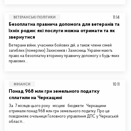
11:14
ВЕТЕРАНСЬКІ ПОЛІТИКИ
Безоплатна правнича допомога для ветеранів та
їхніх родин: які послуги можна отримати та як
звернутися
Ветерани війни, учасники бойових дій, а також члени сімей
загиблих (померлих) Захисників і Захисниць України мають
право на безоплатну вторинну правничу допомогу з будь-яких
правових…
10:11
ФІНАНСИ
Понад 968 млн грн земельного податку
сплатили на Черкащині
За 7 місяців цього року місцеві бюджети Черкащини
отримали понад 968 млн грн земельного податку. Про це
повідомляє очільниця Головного управління ДПС у Черкаській
області…