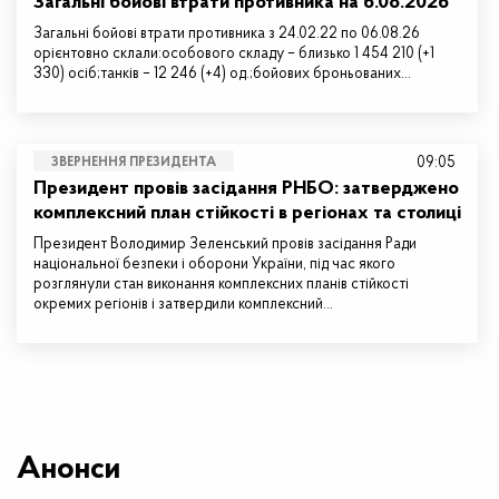
Загальні бойові втрати противника на 6.08.2026
Загальні бойові втрати противника з 24.02.22 по 06.08.26
орієнтовно склали:особового складу – близько 1 454 210 (+1
330) осіб;танків – 12 246 (+4) од.;бойових броньованих…
09:05
ЗВЕРНЕННЯ ПРЕЗИДЕНТА
Президент провів засідання РНБО: затверджено
комплексний план стійкості в регіонах та столиці
Президент Володимир Зеленський провів засідання Ради
національної безпеки і оборони України, під час якого
розглянули стан виконання комплексних планів стійкості
окремих регіонів і затвердили комплексний…
Анонси