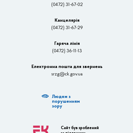
Нагороди
(0472) 31-67-02
Вакансії
Канцелярiя
(0472) 31-67-29
Контакти
Відеотрансляції
Гаряча лінія
(0472) 36-11-13
Органи влади
Електронна пошта для звернень
Структурні підрозділи ОДА
srzg@ck.gov.ua
РДА, ТГ
Людям з
Діяльність ОДА
порушенням
зору
Регуляторна діяльність
Адміністративні послуги
Сайт був зроблений