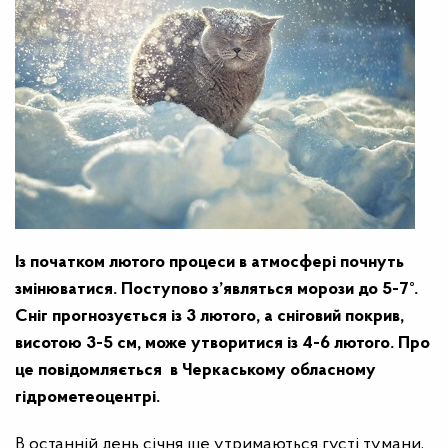
Із початком лютого процеси в атмосфері почнуть
змінюватися. Поступово з’являться морози до 5-7°.
Сніг прогнозується із 3 лютого, а сніговий покрив,
висотою 3-5 см, може утворитися із 4-6 лютого. Про
це повідомляється в Черкаському обласному
гідрометеоцентрі.
В останній день січня ще утримаються густі тумани,