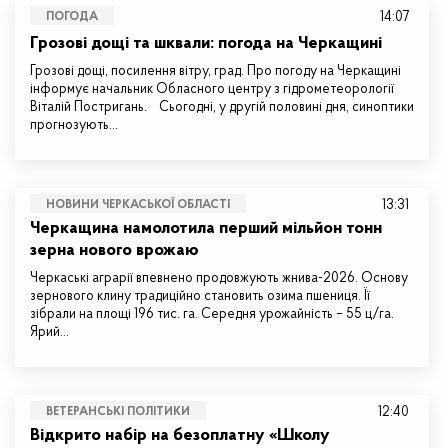
14:07
ПОГОДА
Грозові дощі та шквали: погода на Черкащині
Грозові дощі, посилення вітру, град. Про погоду на Черкащині
інформує начальник Обласного центру з гідрометеорології
Віталій Постригань. Сьогодні, у другій половині дня, синоптики
прогнозують…
13:31
НОВИНИ ЧЕРКАСЬКОЇ ОБЛАСТІ
Черкащина намолотила перший мільйон тонн
зерна нового врожаю
Черкаські аграрії впевнено продовжують жнива-2026. Основу
зернового клину традиційно становить озима пшениця. Її
зібрали на площі 196 тис. га. Середня урожайність – 55 ц/га.
Ярий…
12:40
ВЕТЕРАНСЬКІ ПОЛІТИКИ
Відкрито набір на безоплатну «Школу