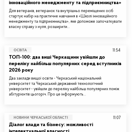
інноваційного менеджменту та підприємництва»
Для ветеранів, ветеранок та внутрішньо переміщених осіб
стартує набір на практичне навчання в «Школі інноваційного
менеджменту та підприємництва», яке допоможе започаткувати
власну справу з нуля, розширити…
11:54
ОСВІТА
ТОП-100: два виші Черкащини увійшли до
переліку найбільш популярних серед вступників
2026 року
Два заклади вищої освіти - Черкаський національний
університет та Черкаський державний технологічний
університет - увійшли до переліку найбільш популярних поміж
абітурієнтів цьогоріч. Про це інформують…
11:07
НОВИНИ ЧЕРКАСЬКОЇ ОБЛАСТІ
Діалог влади та бізнесу: можливості
інтелектуальної власності