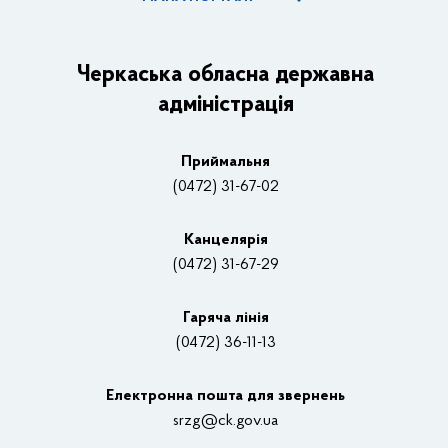
ОДА
Керівництво адміністрації
Черкаська обласна державна
адміністрація
Основні завдання та нормативно-правові засади
Плани, звіти, заходи 2025 рік
Приймальня
Нагороди
(0472) 31-67-02
Вакансії
Канцелярiя
(0472) 31-67-29
Контакти
Відеотрансляції
Гаряча лінія
(0472) 36-11-13
Органи влади
Електронна пошта для звернень
Структурні підрозділи ОДА
srzg@ck.gov.ua
РДА, ТГ