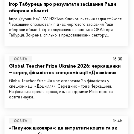
Ігор Табурець про результати засідання Ради
оборони області
https://youtu.be/-LW-H3h1vvs Ключові питання задля стійкості
Черкащини опрацювали під час чергового засідання Ради
оборони області під головуванням начальника ОВА Ігоря
Табурця. Зокрема, спільно із представниками сектору…
16:30
ОСВІТА
Global Teacher Prize Ukraine 2026: черкащанки
– серед фіналісток спецномінації «Дошкілля»
Global Teacher Prize Ukraine оголосила 25 фіналісток у
спецномінації «Дошкілля». Серед них – три з Черкащини.
Національна премія проходить за підтримки Міністерства
освіти і науки…
15:45
ОСВІТА
«Пакунок школяра»: де витратити кошти та як