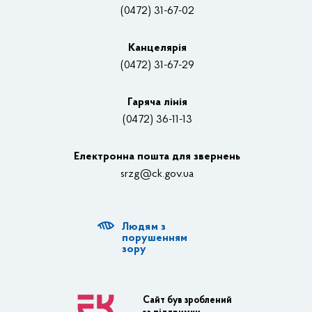
Нагороди
(0472) 31-67-02
Вакансії
Канцелярiя
(0472) 31-67-29
Контакти
Відеотрансляції
Гаряча лінія
(0472) 36-11-13
Органи влади
Електронна пошта для звернень
Структурні підрозділи ОДА
srzg@ck.gov.ua
РДА, ТГ
Людям з
Діяльність ОДА
порушенням
зору
Регуляторна діяльність
Адміністративні послуги
Сайт був зроблений