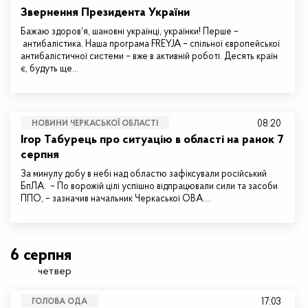
Звернення Президента України
Бажаю здоровʼя, шановні українці, українки! Перше –
антибалістика. Наша програма FREYJA – спільної європейської
антибалістичної системи – вже в активній роботі. Десять країн
є, будуть ще…
08:20
НОВИНИ ЧЕРКАСЬКОЇ ОБЛАСТІ
Ігор Табурець про ситуацію в області на ранок 7
серпня
За минулу добу в небі над областю зафіксували російський
БпЛА. – По ворожій цілі успішно відпрацювали сили та засоби
ППО, – зазначив начальник Черкаської ОВА.…
6 серпня
четвер
17:03
ГОЛОВА ОДА