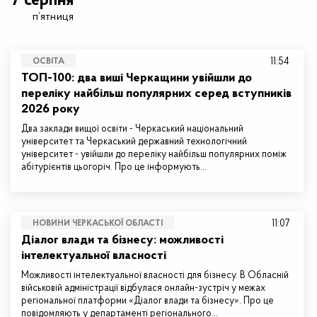
7 серпня
п’ятниця
11:54
ОСВІТА
ТОП-100: два виші Черкащини увійшли до
переліку найбільш популярних серед вступників
2026 року
Два заклади вищої освіти - Черкаський національний
університет та Черкаський державний технологічний
університет - увійшли до переліку найбільш популярних поміж
абітурієнтів цьогоріч. Про це інформують…
11:07
НОВИНИ ЧЕРКАСЬКОЇ ОБЛАСТІ
Діалог влади та бізнесу: можливості
інтелектуальної власності
Можливості інтелектуальної власності для бізнесу. В Обласній
військовій адміністрації відбулася онлайн-зустріч у межах
регіональної платформи «Діалог влади та бізнесу». Про це
повідомляють у департаменті регіонального…