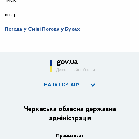
тиск:
вітер:
Погода у Смілі
Погода у Буках
gov.ua
Державні сайти України
МАПА ПОРТАЛУ
ОДА
Керівництво адміністрації
Черкаська обласна державна
адміністрація
Основні завдання та нормативно-правові засади
Плани, звіти, заходи 2025 рік
Приймальня