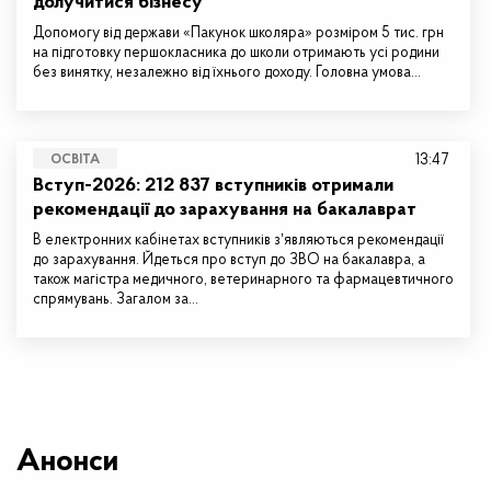
долучитися бізнесу
Допомогу від держави «Пакунок школяра» розміром 5 тис. грн
на підготовку першокласника до школи отримають усі родини
без винятку, незалежно від їхнього доходу. Головна умова…
13:47
ОСВІТА
Вступ-2026: 212 837 вступників отримали
рекомендації до зарахування на бакалаврат
В електронних кабінетах вступників зʼявляються рекомендації
до зарахування. Йдеться про вступ до ЗВО на бакалавра, а
також магістра медичного, ветеринарного та фармацевтичного
спрямувань. Загалом за…
Анонси