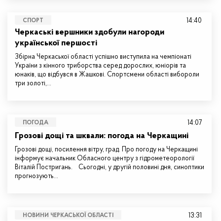
14:40
СПОРТ
Черкаські вершники здобули нагороди
української першості
Збірна Черкаської області успішно виступила на чемпіонаті
України з кінного триборства серед дорослих, юніорів та
юнаків, що відбувся в Жашкові. Спортсмени області вибороли
три золоті,…
14:07
ПОГОДА
Грозові дощі та шквали: погода на Черкащині
Грозові дощі, посилення вітру, град. Про погоду на Черкащині
інформує начальник Обласного центру з гідрометеорології
Віталій Постригань. Сьогодні, у другій половині дня, синоптики
прогнозують…
13:31
НОВИНИ ЧЕРКАСЬКОЇ ОБЛАСТІ