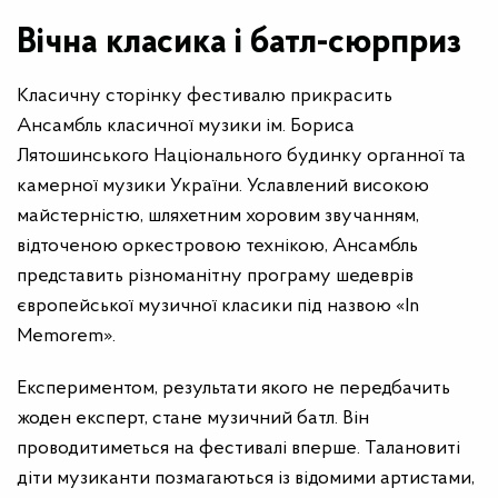
Вічна класика і батл-сюрприз
Класичну сторінку фестивалю прикрасить
Ансамбль класичної музики ім. Бориса
Лятошинського Національного будинку органної та
камерної музики України. Уславлений високою
майстерністю, шляхетним хоровим звучанням,
відточеною оркестровою технікою, Ансамбль
представить різноманітну програму шедеврів
європейської музичної класики під назвою «In
Memorem».
Експериментом, результати якого не передбачить
жоден експерт, стане музичний батл. Він
проводитиметься на фестивалі вперше. Талановиті
діти музиканти позмагаються із відомими артистами,