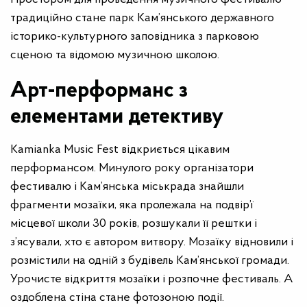
традиційно стане парк Кам’янського державного
історико-культурного заповідника з парковою
сценою та відомою музичною школою.
Арт-перформанс з
елементами детективу
Kamianka Music Fest відкриється цікавим
перформансом. Минулого року організатори
фестивалю і Кам’янська міськрада знайшли
фрагменти мозаїки, яка пролежала на подвір’ї
місцевої школи 30 років, розшукали її рештки і
з’ясували, хто є автором витвору. Мозаїку відновили і
розмістили на одній з будівель Кам’янської громади.
Урочисте відкриття мозаїки і розпочне фестиваль. А
оздоблена стіна стане фотозоною події.