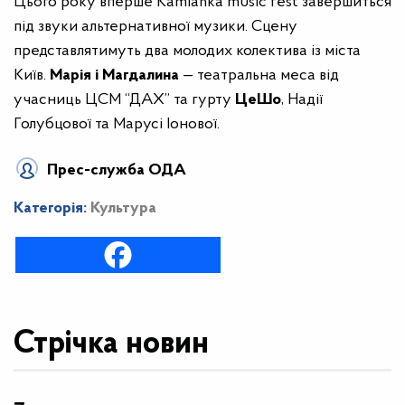
Цього року вперше Kamianka music fest завершиться
під звуки альтернативної музики. Сцену
представлятимуть два молодих колектива із міста
Київ.
Марія і Магдалина
— театральна меса від
учасниць ЦСМ “ДАХ” та гурту
ЦеШо
, Надії
Голубцової та Марусі Іонової.
Прес-служба ОДА
Категорія:
Культура
Стрічка новин