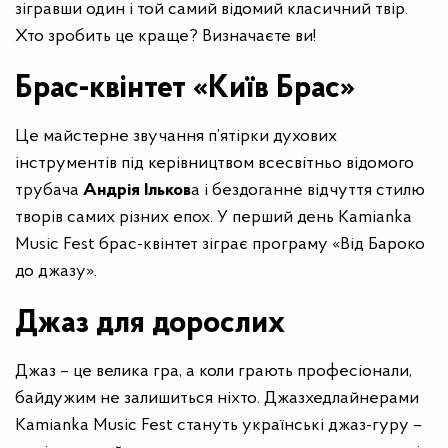
зігравши один і той самий відомий класичний твір.
Хто зробить це краще? Визначаєте ви!
Брас-квінтет «Київ Брас»
Це майстерне звучання п’ятірки духових
інструментів під керівництвом всесвітньо відомого
трубача
Андрія Ільков
а і бездоганне відчуття стилю
творів самих різних епох. У перший день Kamianka
Music Fest брас-квінтет зіграє програму «Від Бароко
до джазу».
Джаз для дорослих
Джаз – це велика гра, а коли грають професіонали,
байдужим не залишиться ніхто. Джазхедлайнерами
Kamianka Music Fest стануть українські джаз-гуру –