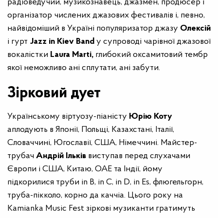
радіоведучий, музикознавець, джазмен, продюсер і
організатор числених джазових фестивалів і, певно,
найвідоміший в Україні популяризатор джазу
Олексій
і гурт
Jazz in Kiev Band
у супроводі чарівної джазової
вокалістки
Laura Marti,
глибокий оксамитовий тембр
якої неможливо ані сплутати, ані забути.
Зірковий дует
Українському віртуозу-піаністу
Юрію Коту
аплодують в Японії, Польщі, Казахстані, Італії,
Словаччині, Югославії, США, Німеччині. Майстер-
трубач
Андрій Ільків
виступав перед слухачами
Європи і США, Китаю, ОАЕ та Індії, йому
підкорилися труби in B, in C, in D, in Es, флюгельгорн,
труба-пікколо, корно да каччіа. Цього року на
Kamianka Music Fest зіркові музиканти гратимуть