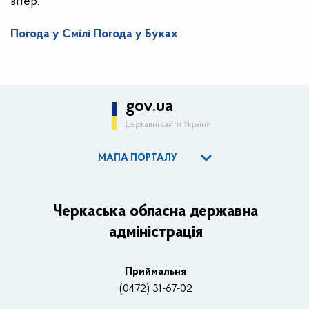
вітер:
Погода у Смілі
Погода у Буках
gov.ua
Державні сайти України
МАПА ПОРТАЛУ
ОДА
Керівництво адміністрації
Черкаська обласна державна
адміністрація
Основні завдання та нормативно-правові засади
Плани, звіти, заходи 2025 рік
Приймальня
Нагороди
(0472) 31-67-02