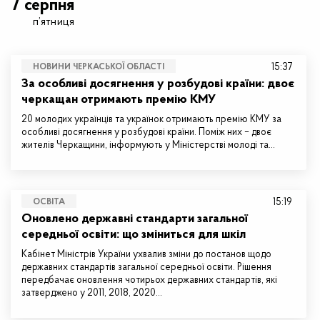
7 серпня
п’ятниця
15:37
НОВИНИ ЧЕРКАСЬКОЇ ОБЛАСТІ
За особливі досягнення у розбудові країни: двоє
черкащан отримають премію КМУ
20 молодих українців та українок отримають премію КМУ за
особливі досягнення у розбудові країни. Поміж них – двоє
жителів Черкащини, інформують у Міністерстві молоді та…
15:19
ОСВІТА
Оновлено державні стандарти загальної
середньої освіти: що зміниться для шкіл
Кабінет Міністрів України ухвалив зміни до постанов щодо
державних стандартів загальної середньої освіти. Рішення
передбачає оновлення чотирьох державних стандартів, які
затверджено у 2011, 2018, 2020…