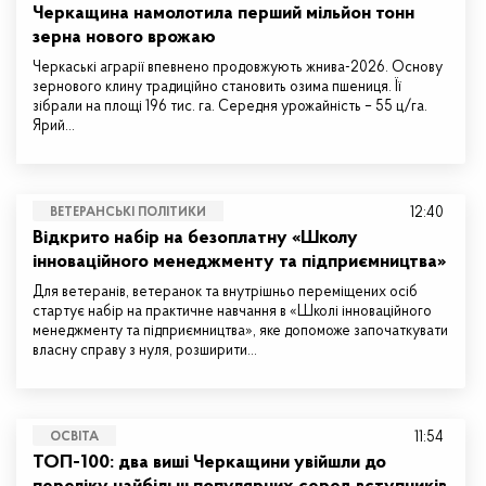
Черкащина намолотила перший мільйон тонн
зерна нового врожаю
Черкаські аграрії впевнено продовжують жнива-2026. Основу
зернового клину традиційно становить озима пшениця. Її
зібрали на площі 196 тис. га. Середня урожайність – 55 ц/га.
Ярий…
12:40
ВЕТЕРАНСЬКІ ПОЛІТИКИ
Відкрито набір на безоплатну «Школу
інноваційного менеджменту та підприємництва»
Для ветеранів, ветеранок та внутрішньо переміщених осіб
стартує набір на практичне навчання в «Школі інноваційного
менеджменту та підприємництва», яке допоможе започаткувати
власну справу з нуля, розширити…
11:54
ОСВІТА
ТОП-100: два виші Черкащини увійшли до