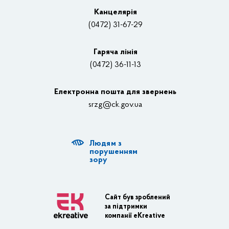
Вакансії
Канцелярiя
(0472) 31-67-29
Контакти
Відеотрансляції
Гаряча лінія
(0472) 36-11-13
Органи влади
Електронна пошта для звернень
Структурні підрозділи ОДА
srzg@ck.gov.ua
РДА, ТГ
Людям з
Діяльність ОДА
порушенням
зору
Регуляторна діяльність
Адміністративні послуги
Сайт був зроблений
за підтримки
Транспортна інфраструктура
компанії eKreative