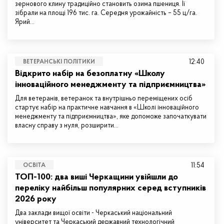
зернового клину традиційно становить озима пшениця. Її
зібрали на площі 196 тис. га. Середня урожайність – 55 ц/га.
Ярий…
12:40
ВЕТЕРАНСЬКІ ПОЛІТИКИ
Відкрито набір на безоплатну «Школу
інноваційного менеджменту та підприємництва»
Для ветеранів, ветеранок та внутрішньо переміщених осіб
стартує набір на практичне навчання в «Школі інноваційного
менеджменту та підприємництва», яке допоможе започаткувати
власну справу з нуля, розширити…
11:54
ОСВІТА
ТОП-100: два виші Черкащини увійшли до
переліку найбільш популярних серед вступників
2026 року
Два заклади вищої освіти - Черкаський національний
університет та Черкаський державний технологічний