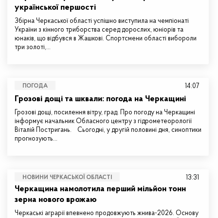
української першості
Збірна Черкаської області успішно виступила на чемпіонаті
України з кінного триборства серед дорослих, юніорів та
юнаків, що відбувся в Жашкові. Спортсмени області вибороли
три золоті,…
14:07
ПОГОДА
Грозові дощі та шквали: погода на Черкащині
Грозові дощі, посилення вітру, град. Про погоду на Черкащині
інформує начальник Обласного центру з гідрометеорології
Віталій Постригань. Сьогодні, у другій половині дня, синоптики
прогнозують…
13:31
НОВИНИ ЧЕРКАСЬКОЇ ОБЛАСТІ
Черкащина намолотила перший мільйон тонн
зерна нового врожаю
Черкаські аграрії впевнено продовжують жнива-2026. Основу