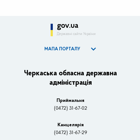
gov.ua
Державні сайти України
МАПА ПОРТАЛУ
ОДА
Керівництво адміністрації
Черкаська обласна державна
адміністрація
Основні завдання та нормативно-правові засади
Плани, звіти, заходи 2025 рік
Приймальня
Нагороди
(0472) 31-67-02
Вакансії
Канцелярiя
(0472) 31-67-29
Контакти