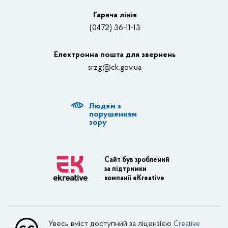
Відеотрансляції
Гаряча лінія
(0472) 36-11-13
Органи влади
Електронна пошта для звернень
Структурні підрозділи ОДА
srzg@ck.gov.ua
РДА, ТГ
Людям з
Діяльність ОДА
порушенням
зору
Регуляторна діяльність
Адміністративні послуги
Сайт був зроблений
за підтримки
Транспортна інфраструктура
компанії eKreative
Пасажирські перевезення
Залізничний транспорт
Увесь вміст доступний за ліцензією
Creative