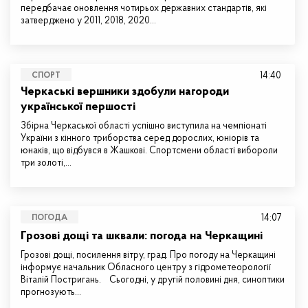
передбачає оновлення чотирьох державних стандартів, які
затверджено у 2011, 2018, 2020…
14:40
СПОРТ
Черкаські вершники здобули нагороди
української першості
Збірна Черкаської області успішно виступила на чемпіонаті
України з кінного триборства серед дорослих, юніорів та
юнаків, що відбувся в Жашкові. Спортсмени області вибороли
три золоті,…
14:07
ПОГОДА
Грозові дощі та шквали: погода на Черкащині
Грозові дощі, посилення вітру, град. Про погоду на Черкащині
інформує начальник Обласного центру з гідрометеорології
Віталій Постригань. Сьогодні, у другій половині дня, синоптики
прогнозують…