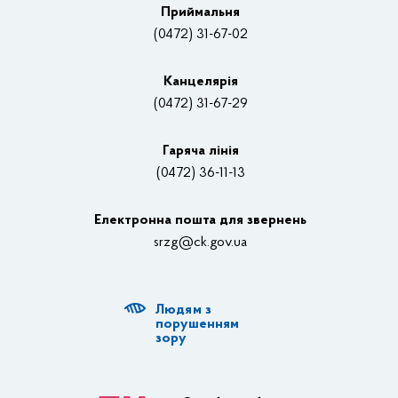
Приймальня
Нагороди
(0472) 31-67-02
Вакансії
Канцелярiя
(0472) 31-67-29
Контакти
Відеотрансляції
Гаряча лінія
(0472) 36-11-13
Органи влади
Електронна пошта для звернень
Структурні підрозділи ОДА
srzg@ck.gov.ua
РДА, ТГ
Людям з
Діяльність ОДА
порушенням
зору
Регуляторна діяльність
Адміністративні послуги