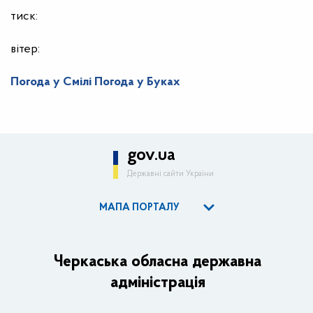
тиск:
вітер:
Погода у Смілі
Погода у Буках
gov.ua
Державні сайти України
МАПА ПОРТАЛУ
ОДА
Керівництво адміністрації
Черкаська обласна державна
адміністрація
Основні завдання та нормативно-правові засади
Плани, звіти, заходи 2025 рік