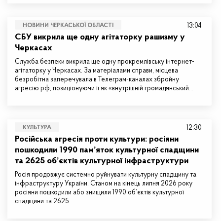
13:04
НОВИНИ ЧЕРКАСЬКОЇ ОБЛАСТІ
СБУ викрила ще одну агітаторку рашизму у
Черкасах
Служба безпеки викрила ще одну прокремлівську інтернет-
агітаторку у Черкасах. За матеріалами справи, місцева
безробітна заперечувала в Телеграм-каналах збройну
агресію рф, позиціонуючи її як «внутрішній громадянський…
12:30
КУЛЬТУРА
Російська агресія проти культури: росіяни
пошкодили 1990 пам’яток культурної спадщини
та 2625 об’єктів культурної інфраструктури
Росія продовжує системно руйнувати культурну спадщину та
інфраструктуру України. Станом на кінець липня 2026 року
росіяни пошкодили або знищили 1990 об’єктів культурної
спадщини та 2625…