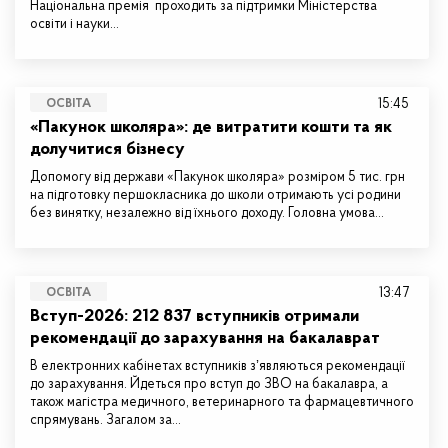
Національна премія проходить за підтримки Міністерства
освіти і науки…
15:45
ОСВІТА
«Пакунок школяра»: де витратити кошти та як
долучитися бізнесу
Допомогу від держави «Пакунок школяра» розміром 5 тис. грн
на підготовку першокласника до школи отримають усі родини
без винятку, незалежно від їхнього доходу. Головна умова…
13:47
ОСВІТА
Вступ-2026: 212 837 вступників отримали
рекомендації до зарахування на бакалаврат
В електронних кабінетах вступників зʼявляються рекомендації
до зарахування. Йдеться про вступ до ЗВО на бакалавра, а
також магістра медичного, ветеринарного та фармацевтичного
спрямувань. Загалом за…