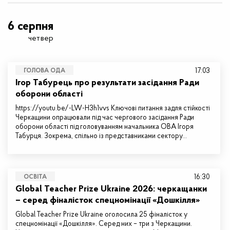
6 серпня
четвер
17:03
ГОЛОВА ОДА
Ігор Табурець про результати засідання Ради
оборони області
https://youtu.be/-LW-H3h1vvs Ключові питання задля стійкості
Черкащини опрацювали під час чергового засідання Ради
оборони області під головуванням начальника ОВА Ігоря
Табурця. Зокрема, спільно із представниками сектору…
16:30
ОСВІТА
Global Teacher Prize Ukraine 2026: черкащанки
– серед фіналісток спецномінації «Дошкілля»
Global Teacher Prize Ukraine оголосила 25 фіналісток у
спецномінації «Дошкілля». Серед них – три з Черкащини.