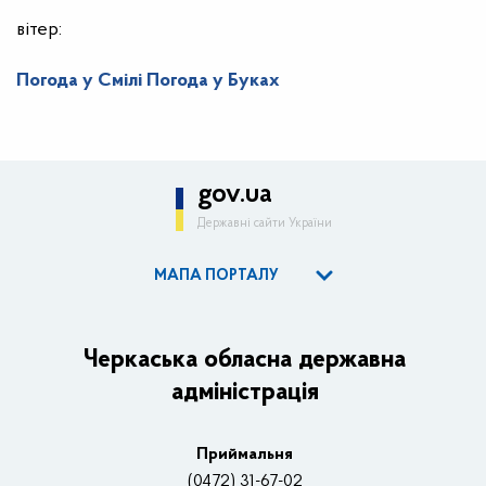
вітер:
Погода у Смілі
Погода у Буках
gov.ua
Державні сайти України
МАПА ПОРТАЛУ
ОДА
Керівництво адміністрації
Черкаська обласна державна
адміністрація
Основні завдання та нормативно-правові засади
Плани, звіти, заходи 2025 рік
Приймальня
Нагороди
(0472) 31-67-02