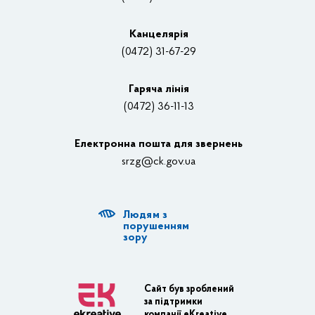
Вакансії
Канцелярiя
(0472) 31-67-29
Контакти
Відеотрансляції
Гаряча лінія
(0472) 36-11-13
Органи влади
Електронна пошта для звернень
Структурні підрозділи ОДА
srzg@ck.gov.ua
РДА, ТГ
Людям з
Діяльність ОДА
порушенням
зору
Регуляторна діяльність
Адміністративні послуги
Сайт був зроблений
за підтримки
Транспортна інфраструктура
компанії eKreative