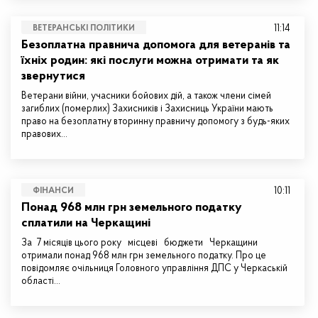
11:14
ВЕТЕРАНСЬКІ ПОЛІТИКИ
Безоплатна правнича допомога для ветеранів та
їхніх родин: які послуги можна отримати та як
звернутися
Ветерани війни, учасники бойових дій, а також члени сімей
загиблих (померлих) Захисників і Захисниць України мають
право на безоплатну вторинну правничу допомогу з будь-яких
правових…
10:11
ФІНАНСИ
Понад 968 млн грн земельного податку
сплатили на Черкащині
За 7 місяців цього року місцеві бюджети Черкащини
отримали понад 968 млн грн земельного податку. Про це
повідомляє очільниця Головного управління ДПС у Черкаській
області…