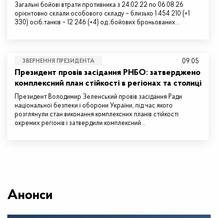
Загальні бойові втрати противника з 24.02.22 по 06.08.26
орієнтовно склали:особового складу – близько 1 454 210 (+1
330) осіб;танків – 12 246 (+4) од.;бойових броньованих…
09:05
ЗВЕРНЕННЯ ПРЕЗИДЕНТА
Президент провів засідання РНБО: затверджено
комплексний план стійкості в регіонах та столиці
Президент Володимир Зеленський провів засідання Ради
національної безпеки і оборони України, під час якого
розглянули стан виконання комплексних планів стійкості
окремих регіонів і затвердили комплексний…
Анонси