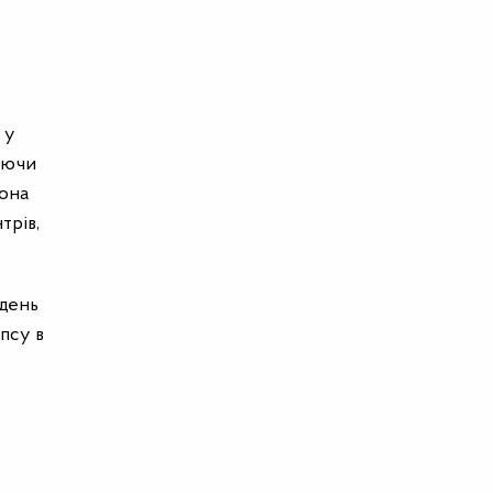
 у
зуючи
вона
трів,
 день
псу в