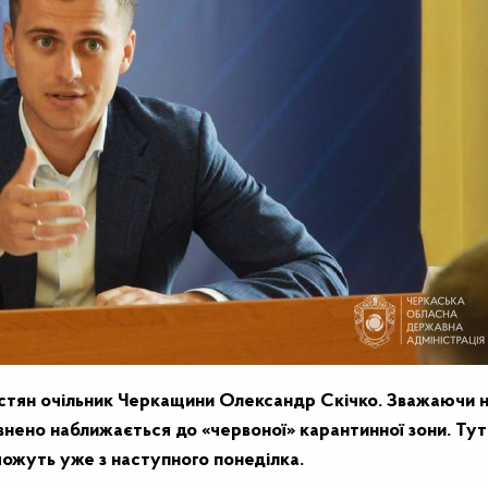
астян очільник Черкащини Олександр Скічко. Зважаючи 
нено наближається до «червоної» карантинної зони. Тут
ожуть уже з наступного понеділка.