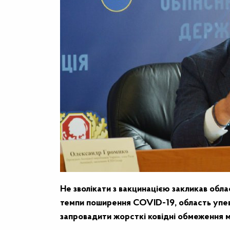
Не зволікати з вакцинацією закликав обл
темпи поширення COVID-19, область упев
запровадити жорсткі ковідні обмеження м