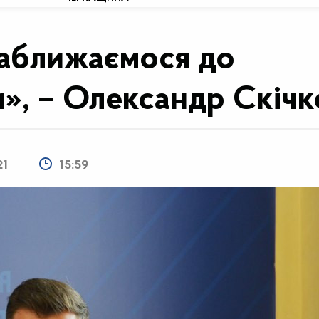
аближаємося до
и», – Олександр Скічк
21
15:59