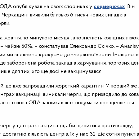
 ОДА опублікував на своїх сторінках у
соцмережах
. Він
на Черкащині виявили близько 6 тисяч нових випадків
рли.
 жовтня, то минулого місяця заповненість ковідних ліжок
і – майже 50%, – констатував Олександр Скічко. – Аналі
ми ми впевнено крокуємо до «червоної» зони. Імовірно, 
де заборонена робота закладів харчування, торгових цен
ише для тих, хто ще досі не вакцинувався.
й, де вже запровадили жорсткий карантин. У перший же
нтрах вакцинації виникали черги, що призводило до кола
ласті, голова ОДА закликав всіх подумати про щеплення
ерг у центрах вакцинації, аби щепитися проти ковіду, –
остатню кількість центрів, їх у нас 32, діє сотня пунктів