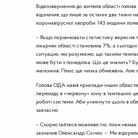
Відеозвернення до жителів області голова
відзначив, що лише за останні два тижні 
коронавірусної хвороби. 143 людини поме
– Якщо порівнювати статистику вересня та
лікарнях області становила 7%, а сьогодн
ситуацію, ми розуміємо, що такими темпа
може бути з понеділка. Що це значить? Бу
магазинів. Плюс ще низка обмежень. Але л
Голова ОДА навів приклади інших областе
переходу в «червону» зону в тамтешніх це
роботі системи. Аби уникнути цього в об
завчасно.
– Скористайтеся можливістю, поки немає ч
зазначив Олександр Скічко. – Ми відкрили д