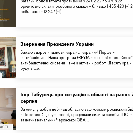
Загальні бойові втрати противника з 24.02.22 по 07.08.26
орієнтовно склали: особового складу – близько 1 455 420 (+1 2
осіб; танків - 12 247 (+1)…
Звернення Президента України
Бажаю здоровʼя, шановні українці, українки! Перше –
антибалістика. Наша програма FREYJA – спільної європейської
антибалістичної системи – вже в активній роботі. Десять країн 
будуть ще…
Ігор Табурець про ситуацію в області на ранок 
серпня
За минулу добу в небі над областю зафіксували російський Б
– По ворожій цілі успішно відпрацювали сили та засоби ППО, –
зазначив начальник Черкаської ОВА.…
АСТІ