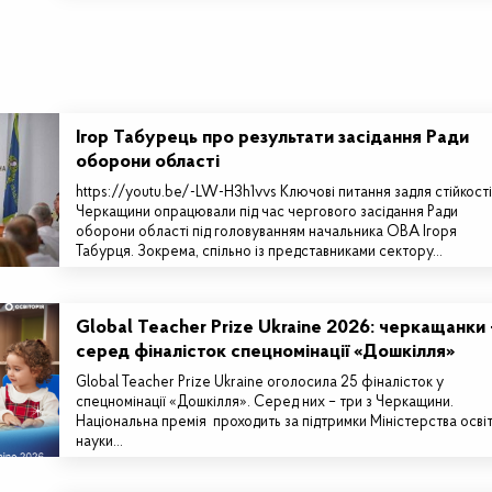
Ігор Табурець про результати засідання Ради
оборони області
https://youtu.be/-LW-H3h1vvs Ключові питання задля стійкості
Черкащини опрацювали під час чергового засідання Ради
оборони області під головуванням начальника ОВА Ігоря
Табурця. Зокрема, спільно із представниками сектору…
Global Teacher Prize Ukraine 2026: черкащанки 
серед фіналісток спецномінації «Дошкілля»
Global Teacher Prize Ukraine оголосила 25 фіналісток у
спецномінації «Дошкілля». Серед них – три з Черкащини.
Національна премія проходить за підтримки Міністерства освіт
науки…