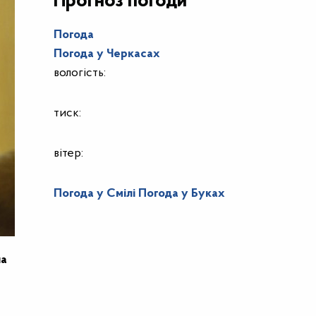
Прогноз погоди
Погода
Погода у
Черкасах
вологість:
тиск:
вітер:
Погода у Смілі
Погода у Буках
на