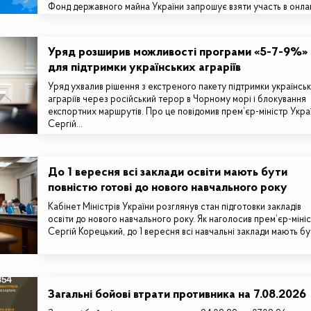
Фонд державного майна України запрошує взяти участь в онла
аукціоні з приватизації…
Уряд розширив можливості програми «5-7-9%»
для підтримки українських аграріїв
Уряд ухвалив рішення з екстреного пакету підтримки українсь
аграріїв через російський терор в Чорному морі і блокування
експортних маршрутів. Про це повідомив прем’єр-міністр Укра
Сергій…
До 1 вересня всі заклади освіти мають бути
повністю готові до нового навчального року
Кабінет Міністрів України розглянув стан підготовки закладів
освіти до нового навчального року. Як наголосив прем’єр-міні
Сергій Корецький, до 1 вересня всі навчальні заклади мають б
Загальні бойові втрати противника на 7.08.2026