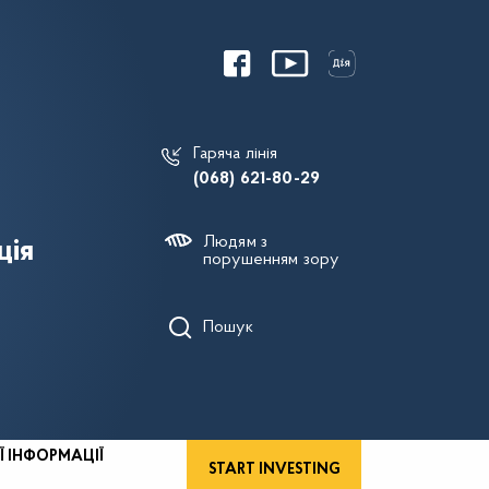
Гаряча лінія
(068) 621-80-29
Людям з
ція
порушенням зору
Пошук
Ї ІНФОРМАЦІЇ
START INVESTING