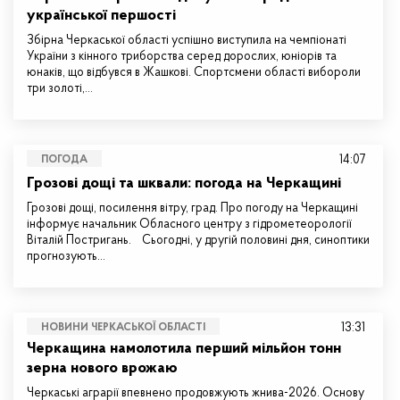
української першості
Збірна Черкаської області успішно виступила на чемпіонаті
України з кінного триборства серед дорослих, юніорів та
юнаків, що відбувся в Жашкові. Спортсмени області вибороли
три золоті,…
14:07
ПОГОДА
Грозові дощі та шквали: погода на Черкащині
Грозові дощі, посилення вітру, град. Про погоду на Черкащині
інформує начальник Обласного центру з гідрометеорології
Віталій Постригань. Сьогодні, у другій половині дня, синоптики
прогнозують…
13:31
НОВИНИ ЧЕРКАСЬКОЇ ОБЛАСТІ
Черкащина намолотила перший мільйон тонн
зерна нового врожаю
Черкаські аграрії впевнено продовжують жнива-2026. Основу