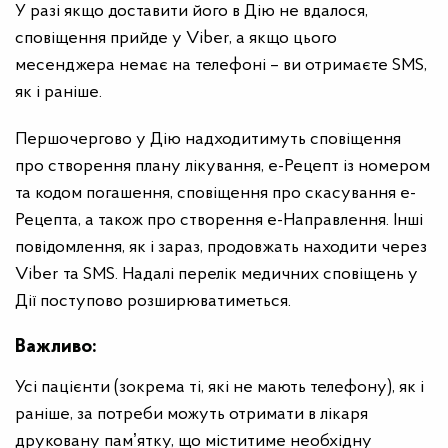
У разі якщо доставити його в Дію не вдалося,
сповіщення прийде у Viber, а якщо цього
месенджера немає на телефоні – ви отримаєте SMS,
як і раніше.
Першочергово у Дію надходитимуть сповіщення
про створення плану лікування, е-Рецепт із номером
та кодом погашення, сповіщення про скасування е-
Рецепта, а також про створення е-Направлення. Інші
повідомлення, як і зараз, продовжать находити через
Viber та SMS. Надалі перелік медичних сповіщень у
Дії поступово розширюватиметься.
Важливо
:
Усі пацієнти (зокрема ті, які не мають телефону), як і
раніше, за потреби можуть отримати в лікаря
друковану памʼятку, що міститиме необхідну