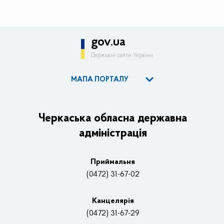
gov.ua
Державні сайти України
МАПА ПОРТАЛУ
ОДА
Керівництво адміністрації
Черкаська обласна державна
адміністрація
Основні завдання та нормативно-правові засади
Плани, звіти, заходи 2025 рік
Приймальня
Нагороди
(0472) 31-67-02
Вакансії
Канцелярiя
(0472) 31-67-29
Контакти