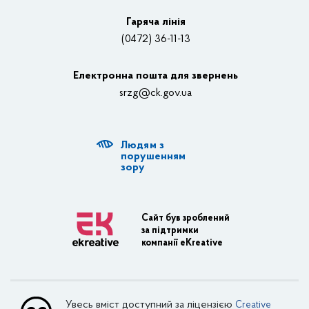
Відеотрансляції
Гаряча лінія
(0472) 36-11-13
Органи влади
Електронна пошта для звернень
Структурні підрозділи ОДА
srzg@ck.gov.ua
РДА, ТГ
Людям з
Діяльність ОДА
порушенням
зору
Регуляторна діяльність
Адміністративні послуги
Сайт був зроблений
за підтримки
Транспортна інфраструктура
компанії eKreative
Пасажирські перевезення
Залізничний транспорт
Увесь вміст доступний за ліцензією
Creative