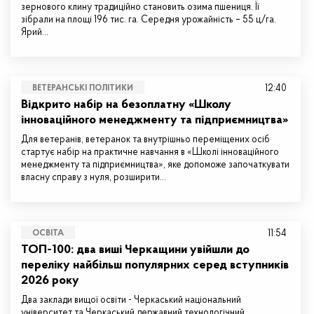
зернового клину традиційно становить озима пшениця. Її
зібрали на площі 196 тис. га. Середня урожайність – 55 ц/га.
Ярий…
12:40
ВЕТЕРАНСЬКІ ПОЛІТИКИ
Відкрито набір на безоплатну «Школу
інноваційного менеджменту та підприємництва»
Для ветеранів, ветеранок та внутрішньо переміщених осіб
стартує набір на практичне навчання в «Школі інноваційного
менеджменту та підприємництва», яке допоможе започаткувати
власну справу з нуля, розширити…
11:54
ОСВІТА
ТОП-100: два виші Черкащини увійшли до
переліку найбільш популярних серед вступників
2026 року
Два заклади вищої освіти - Черкаський національний
університет та Черкаський державний технологічний