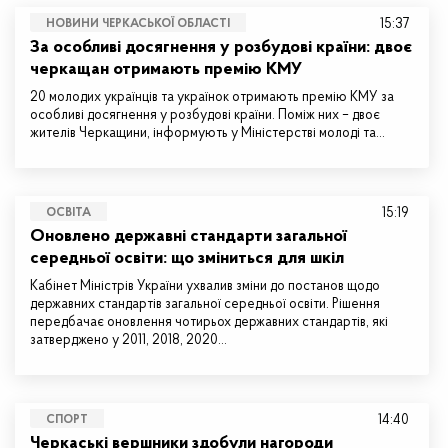
15:37
НОВИНИ ЧЕРКАСЬКОЇ ОБЛАСТІ
За особливі досягнення у розбудові країни: двоє
черкащан отримають премію КМУ
20 молодих українців та українок отримають премію КМУ за
особливі досягнення у розбудові країни. Поміж них – двоє
жителів Черкащини, інформують у Міністерстві молоді та…
15:19
ОСВІТА
Оновлено державні стандарти загальної
середньої освіти: що зміниться для шкіл
Кабінет Міністрів України ухвалив зміни до постанов щодо
державних стандартів загальної середньої освіти. Рішення
передбачає оновлення чотирьох державних стандартів, які
затверджено у 2011, 2018, 2020…
14:40
СПОРТ
Черкаські вершники здобули нагороди