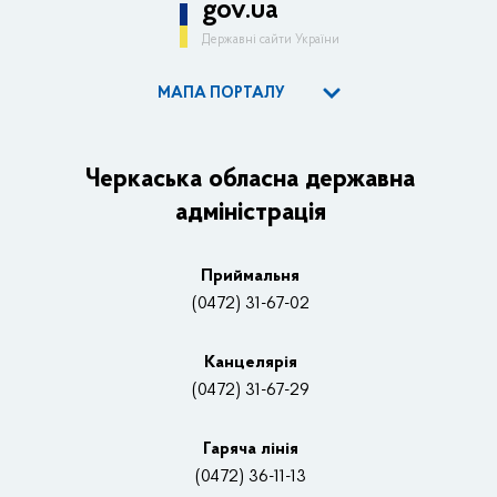
gov.ua
Державні сайти України
МАПА ПОРТАЛУ
ОДА
Керівництво адміністрації
Черкаська обласна державна
адміністрація
Основні завдання та нормативно-правові засади
Плани, звіти, заходи 2025 рік
Приймальня
Нагороди
(0472) 31-67-02
Вакансії
Канцелярiя
(0472) 31-67-29
Контакти
Відеотрансляції
Гаряча лінія
(0472) 36-11-13