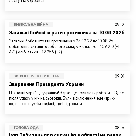
доступна у форматі…
09:12
ВИЗВОЛЬНА ВІЙНА
Загальні бойові втрати противника на 10.08.2026
Загальні бойові втрати противника з 24.02.22 по 10.08.26
орієнтовно склали: особового складу – близько 1 459 210 (+1
470) осіб; танків – 12 255 (+2)…
09:01
ЗВЕРНЕННЯ ПРЕЗИДЕНТА
Звернення Президента України
Шановні українці, українки! Зараз ще тривають роботи в Одесі
після удару у ніч на сьогодні. Були відключення електрики,
води – всі служби задіяні, щоб відновити…
08:16
ГОЛОВА ОДА
Ігор Табурець про ситуацію в області на ранок