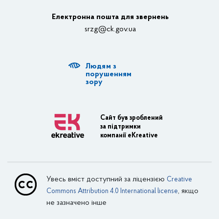
Органи влади
Електронна пошта для звернень
Структурні підрозділи ОДА
srzg@ck.gov.ua
РДА, ТГ
Людям з
Діяльність ОДА
порушенням
зору
Регуляторна діяльність
Адміністративні послуги
Сайт був зроблений
за підтримки
Транспортна інфраструктура
компанії eKreative
Пасажирські перевезення
Залізничний транспорт
Увесь вміст доступний за ліцензією
Creative
Внутрішній водний транспорт
, якщо
Commons Attribution 4.0 International license
не зазначено інше
Авіаційний транспорт