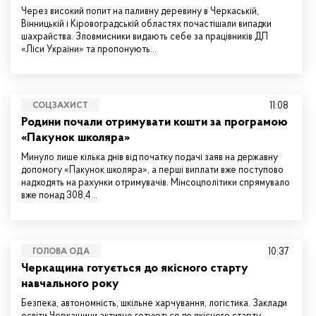
Через високий попит на паливну деревину в Черкаській,
Вінницькій і Кіровоградській областях почастішали випадки
шахрайства. Зловмисники видають себе за працівників ДП
«Ліси України» та пропонують…
11:08
СОЦЗАХИСТ
Родини почали отримувати кошти за програмою
«Пакунок школяра»
Минуло лише кілька днів від початку подачі заяв на державну
допомогу «Пакунок школяра», а перші виплати вже поступово
надходять на рахунки отримувачів. Мінсоцполітики спрямувало
вже понад 308,4…
10:37
ГОЛОВА ОДА
Черкащина готується до якісного старту
навчального року
Безпека, автономність, шкільне харчування, логістика. Заклади