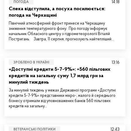
14:18
ПОГОДА
Спека відступила, а посуха посилюється:
погода на Черкащині
Північний атмосферний фронт принесе на Черкащину
зниження температурного фону. Про погоду інформує
начальник Обласного центру з гідрометеорології Віталій
Постригань. Завтра, 11 серпня, прогнозують найтепліший…
13:16
ЗРОБЛЕНО В УКРАЇНІ
«Доступні кредити 5-7-9%»: +560 пільгових
кредитів на загальну суму 1,7 млрд грн за
минулий тиждень
За минулий тиждень у межах Державної програми «Доступні
кредити 5-7-9%» представники мікро-, малого й середнього
бізнесу отримали від уповноважених банків 560 пільгових
кредитів на загальну…
12:43
ВЕТЕРАНСЬКІ ПОЛІТИКИ