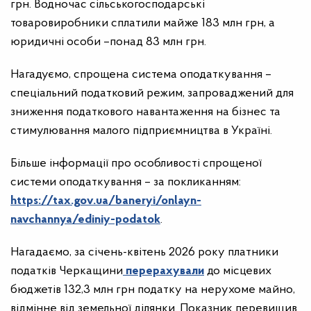
грн. Водночас сільськогосподарські
товаровиробники сплатили майже 183 млн грн, а
юридичні особи –понад 83 млн грн.
Нагадуємо, спрощена система оподаткування –
спеціальний податковий режим, запроваджений для
зниження податкового навантаження на бізнес та
стимулювання малого підприємництва в Україні.
Більше інформації про особливості спрощеної
системи оподаткування – за покликанням:
https://tax.gov.ua/baneryi/onlayn-
navchannya/ediniy-podatok
.
Нагадаємо, за січень-квітень 2026 року платники
податків Черкащини
перерахували
до місцевих
бюджетів 132,3 млн грн податку на нерухоме майно,
відмінне від земельної ділянки. Показник перевищив