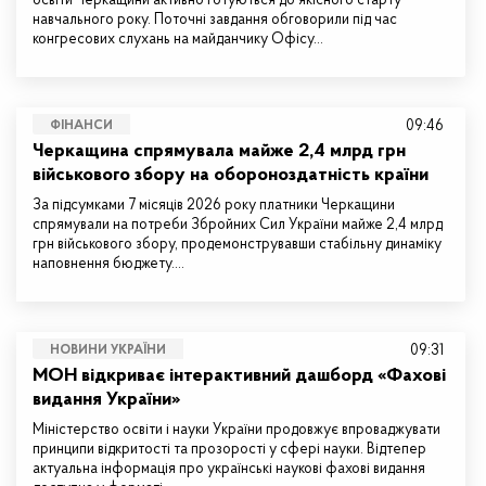
освіти Черкащини активно готуються до якісного старту
навчального року. Поточні завдання обговорили під час
конгресових слухань на майданчику Офісу…
09:46
ФІНАНСИ
Черкащина спрямувала майже 2,4 млрд грн
військового збору на обороноздатність країни
За підсумками 7 місяців 2026 року платники Черкащини
спрямували на потреби Збройних Сил України майже 2,4 млрд
грн військового збору, продемонструвавши стабільну динаміку
наповнення бюджету.…
09:31
НОВИНИ УКРАЇНИ
МОН відкриває інтерактивний дашборд «Фахові
видання України»
Міністерство освіти і науки України продовжує впроваджувати
принципи відкритості та прозорості у сфері науки. Відтепер
актуальна інформація про українські наукові фахові видання