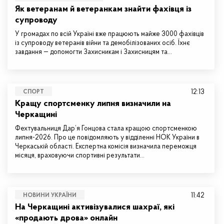
Як ветеранам й ветеранкам знайти фахівця із
супроводу
У громадах по всій Україні вже працюють майже 3000 фахівців
із супроводу ветеранів війни та демобілізованих осіб. Їхнє
завдання — допомогти Захисникам і Захисницям та…
12:13
СПОРТ
Кращу спортсменку липня визначили на
Черкащині
Фехтувальниця Дар’я Гонцова стала кращою спортсменкою
липня-2026. Про це повідомляють у відділенні НОК України в
Черкаській області. Експертна комісія визначила переможця
місяця, враховуючи спортивні результати…
11:42
НОВИНИ УКРАЇНИ
На Черкащині активізувалися шахраї, які
«продають дрова» онлайн