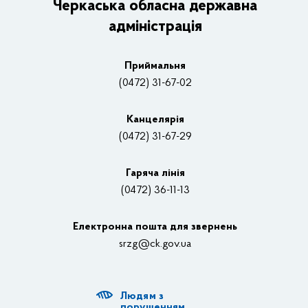
Черкаська обласна державна
адміністрація
Основні завдання та нормативно-правові засади
Плани, звіти, заходи 2025 рік
Приймальня
Нагороди
(0472) 31-67-02
Вакансії
Канцелярiя
(0472) 31-67-29
Контакти
Відеотрансляції
Гаряча лінія
(0472) 36-11-13
Органи влади
Електронна пошта для звернень
Структурні підрозділи ОДА
srzg@ck.gov.ua
РДА, ТГ
Людям з
Діяльність ОДА
порушенням