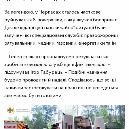
За легендою, у Черкасах сталось часткове
руйнування 8-поверхівки, в яку влучив боєприпас.
Для ліквідації цієї надзвичайної ситуації були
залучені всі спеціалізовані служби: правоохоронці,
рятувальники, медики, газовики, енергетики та ін.
– Тепер спільно проаналізуємо результати і як
зробити взаємодію служб ще ефективнішою, –
підсумував Ігор Табурець. – Подібні навчання
будемо проводити й надалі. Сподіваюсь, що всі ці
навички застосовувати на практиці не доведеться,
але маємо бути готовими.