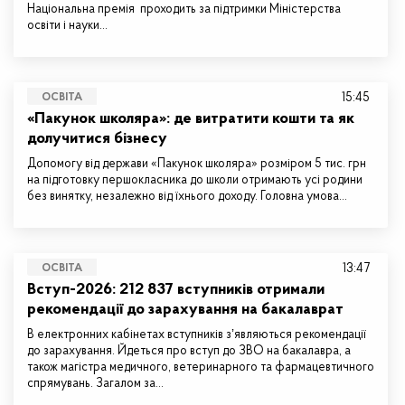
Національна премія проходить за підтримки Міністерства
освіти і науки…
15:45
ОСВІТА
«Пакунок школяра»: де витратити кошти та як
долучитися бізнесу
Допомогу від держави «Пакунок школяра» розміром 5 тис. грн
на підготовку першокласника до школи отримають усі родини
без винятку, незалежно від їхнього доходу. Головна умова…
13:47
ОСВІТА
Вступ-2026: 212 837 вступників отримали
рекомендації до зарахування на бакалаврат
В електронних кабінетах вступників зʼявляються рекомендації
до зарахування. Йдеться про вступ до ЗВО на бакалавра, а
також магістра медичного, ветеринарного та фармацевтичного
спрямувань. Загалом за…