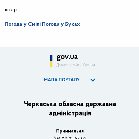
вітер:
Погода у Смілі
Погода у Буках
gov.ua
Державні сайти України
МАПА ПОРТАЛУ
ОДА
Керівництво адміністрації
Черкаська обласна державна
адміністрація
Основні завдання та нормативно-правові засади
Плани, звіти, заходи 2025 рік
Приймальня
Нагороди