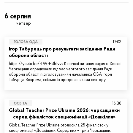
6 серпня
четвер
17:03
ГОЛОВА ОДА
Ігор Табурець про результати засідання Ради
оборони області
https://youtu.be/-LW-H3h1vvs Ключові питання задля стійкості
Черкащини опрацювали під час чергового засідання Ради
оборони області під головуванням начальника ОВА Ігоря
Табурця. Зокрема, спільно із представниками сектору…
16:30
ОСВІТА
Global Teacher Prize Ukraine 2026: черкащанки
– серед фіналісток спецномінації «Дошкілля»
Global Teacher Prize Ukraine оголосила 25 фіналісток у
спецномінації «Дошкілля». Серед них – три з Черкащини.