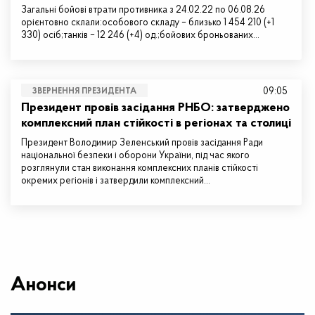
Загальні бойові втрати противника з 24.02.22 по 06.08.26
орієнтовно склали:особового складу – близько 1 454 210 (+1
330) осіб;танків – 12 246 (+4) од.;бойових броньованих…
09:05
ЗВЕРНЕННЯ ПРЕЗИДЕНТА
Президент провів засідання РНБО: затверджено
комплексний план стійкості в регіонах та столиці
Президент Володимир Зеленський провів засідання Ради
національної безпеки і оборони України, під час якого
розглянули стан виконання комплексних планів стійкості
окремих регіонів і затвердили комплексний…
Анонси