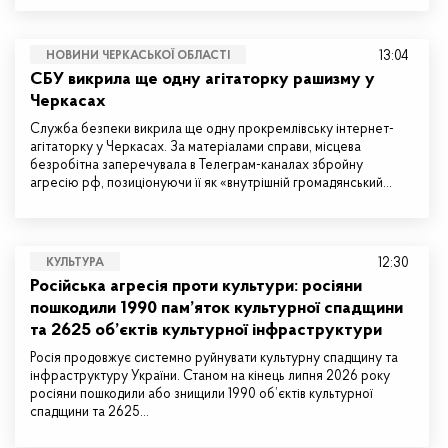
13:04
НОВИНИ ЧЕРКАСЬКОЇ ОБЛАСТІ
СБУ викрила ще одну агітаторку рашизму у
Черкасах
Служба безпеки викрила ще одну прокремлівську інтернет-
агітаторку у Черкасах. За матеріалами справи, місцева
безробітна заперечувала в Телеграм-каналах збройну
агресію рф, позиціонуючи її як «внутрішній громадянський…
12:30
КУЛЬТУРА
Російська агресія проти культури: росіяни
пошкодили 1990 пам’яток культурної спадщини
та 2625 об’єктів культурної інфраструктури
Росія продовжує системно руйнувати культурну спадщину та
інфраструктуру України. Станом на кінець липня 2026 року
росіяни пошкодили або знищили 1990 об’єктів культурної
спадщини та 2625…