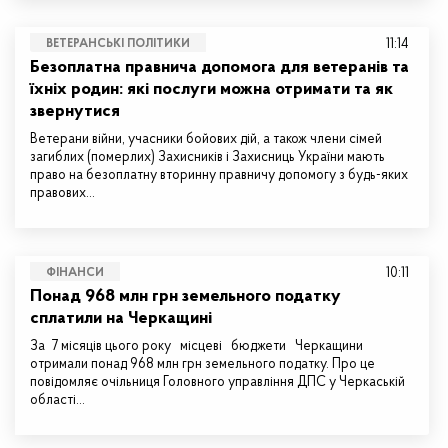
11:14
ВЕТЕРАНСЬКІ ПОЛІТИКИ
Безоплатна правнича допомога для ветеранів та
їхніх родин: які послуги можна отримати та як
звернутися
Ветерани війни, учасники бойових дій, а також члени сімей
загиблих (померлих) Захисників і Захисниць України мають
право на безоплатну вторинну правничу допомогу з будь-яких
правових…
10:11
ФІНАНСИ
Понад 968 млн грн земельного податку
сплатили на Черкащині
За 7 місяців цього року місцеві бюджети Черкащини
отримали понад 968 млн грн земельного податку. Про це
повідомляє очільниця Головного управління ДПС у Черкаській
області…