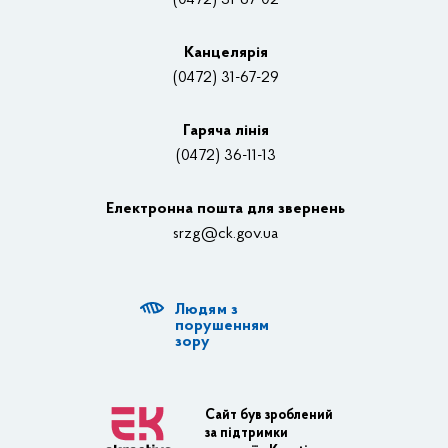
(0472) 31-67-02
Вакансії
Канцелярiя
(0472) 31-67-29
Контакти
Відеотрансляції
Гаряча лінія
(0472) 36-11-13
Органи влади
Електронна пошта для звернень
Структурні підрозділи ОДА
srzg@ck.gov.ua
РДА, ТГ
Людям з
Діяльність ОДА
порушенням
зору
Регуляторна діяльність
Адміністративні послуги
Сайт був зроблений
за підтримки
Транспортна інфраструктура