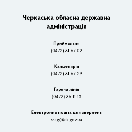
ОДА
Керівництво адміністрації
Черкаська обласна державна
адміністрація
Основні завдання та нормативно-правові засади
Плани, звіти, заходи 2025 рік
Приймальня
Нагороди
(0472) 31-67-02
Вакансії
Канцелярiя
(0472) 31-67-29
Контакти
Відеотрансляції
Гаряча лінія
(0472) 36-11-13
Органи влади
Електронна пошта для звернень
Структурні підрозділи ОДА
srzg@ck.gov.ua
РДА, ТГ