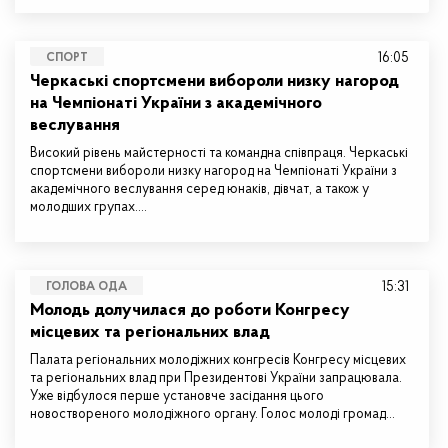
16:05
СПОРТ
Черкаські спортсмени вибороли низку нагород
на Чемпіонаті України з академічного
веслування
Високий рівень майстерності та командна співпраця. Черкаські
спортсмени вибороли низку нагород на Чемпіонаті України з
академічного веслування серед юнаків, дівчат, а також у
молодших групах.…
15:31
ГОЛОВА ОДА
Молодь долучилася до роботи Конгресу
місцевих та регіональних влад
Палата регіональних молодіжних конгресів Конгресу місцевих
та регіональних влад при Президентові України запрацювала.
Уже відбулося перше установче засідання цього
новоствореного молодіжного органу. Голос молоді громад…