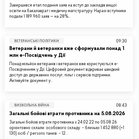
Завершився етап подання заяв на вступ до закладів вищої
освіти на бакалаврат і медичну магістратуру. Наразі вступники
подали 1 189 960 заяв — на 28%…
09:30
ВЕТЕРАНСЬКІ ПОЛІТИКИ
Ветерани й ветеранки вже сформували понад 1
млн е-Посвідчень у Дії
Понад мільйон ветеранів і ветеранок вже користуються е-
Посвідченням у Дії. Цифровий документ відкриває швидкий
доступ до державних послуг, пільг і сервісів підтримки.
Активуйте документ у…
08:43
ВИЗВОЛЬНА ВІЙНА
Загальні бойові втрати противника на 5.08.2026
Загальні бойові втрати противника з 24.02.22 по 05.08.26
орієнтовно склали: особового складу – близько 1 452 880 (+1
130) осіб / persons танків – 12…