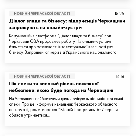
15:25
НОВИНИ ЧЕРКАСЬКОЇ ОБЛАСТІ
Діалог влади та бізнесу: підприємців Черкащини
запрошують на онлайн-зустріч
Комунікаційна платформа “Діалог влади та бізнесу” при
Черкаській ОВА продовжує роботу. На онлайн-зустрічі
йтиметься про можливості інтелектуальної власності для
бізнесу. Запрошені спікери від Українського національного…
14:18
НОВИНИ ЧЕРКАСЬКОЇ ОБЛАСТІ
Пік спеки та високий рівень пожежної
небезпеки: якою буде погода на Черкащині
На Черкащині найближчими днями очікують пік нинішньої хвилі
спеки. Про це інформує начальник Черкаського обласного
центру з гідрометеорології Віталій Постригань. 6–7 серпня в
області утримається…