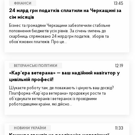
13:45
ФІНАНСИ
24 млрд грн податків сплатили на Черкащині за
сім місяців
Бізнес та громадяни Черкащини забезпечили стабільне
поповнення бюджетів усіх рівнів. За січень-липень до
скарбниць спрямовано 24 млрд грн податків, зборів та
обов’язкових платежів. Про це…
12:19
ВЕТЕРАНСЬКІ ПОЛІТИКИ
«Кар’єра ветерана» — ваш надійний навігатор у
цивільній професії!
Шукаєте роботу там, де поважають і цінують ваш досвід?
Платформа «Кар’єра ветерана» продовжує рости та
об’єднувати ветеранів і ветеранок із провідними
роботодавцями країни, які дійсно…
11:33
НОВИНИ УКРАЇНИ