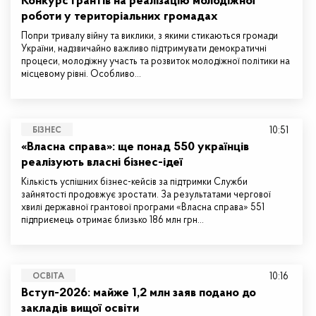
Конкурс грантів на реалізацію молодіжної
роботи у територіальних громадах
Попри тривалу війну та виклики, з якими стикаються громади
України, надзвичайно важливо підтримувати демократичні
процеси, молодіжну участь та розвиток молодіжної політики на
місцевому рівні. Особливо…
10:51
БІЗНЕС
«Власна справа»: ще понад 550 українців
реалізують власні бізнес-ідеї
Кількість успішних бізнес-кейсів за підтримки Служби
зайнятості продовжує зростати. За результатами чергової
хвилі державної грантової програми «Власна справа» 551
підприємець отримає близько 186 млн грн…
10:16
ОСВІТА
Вступ-2026: майже 1,2 млн заяв подано до
закладів вищої освіти