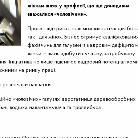
жінкам шлях у професії, що ще донедавна
вважалися «чоловічими».
Проєкт відкриває нові можливості як для бізн
так і для жінок. Бізнес отримує кваліфіковани
фахівчинь для галузей із кадровим дефіцитом,
жінки — шанс здобути сучасну, затребувану
я. Ініціатива не лише підсилює кадровий потенціал комп
ожними на ринку праці.
к розпочали навчання.
иційно «чоловічих» галузях: верстатниця деревообробних
ьні, водійка навантажувача та тролейбуса.
 рахунок Фонду соціального страхування на випадок