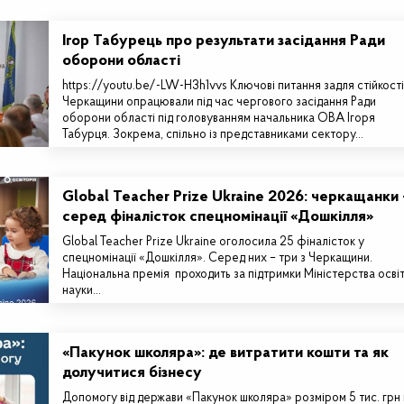
Ігор Табурець про результати засідання Ради
оборони області
https://youtu.be/-LW-H3h1vvs Ключові питання задля стійкості
Черкащини опрацювали під час чергового засідання Ради
оборони області під головуванням начальника ОВА Ігоря
Табурця. Зокрема, спільно із представниками сектору…
Global Teacher Prize Ukraine 2026: черкащанки 
серед фіналісток спецномінації «Дошкілля»
Global Teacher Prize Ukraine оголосила 25 фіналісток у
спецномінації «Дошкілля». Серед них – три з Черкащини.
Національна премія проходить за підтримки Міністерства освіт
науки…
«Пакунок школяра»: де витратити кошти та як
долучитися бізнесу
Допомогу від держави «Пакунок школяра» розміром 5 тис. грн