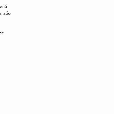
осіб
ь, або
х»,