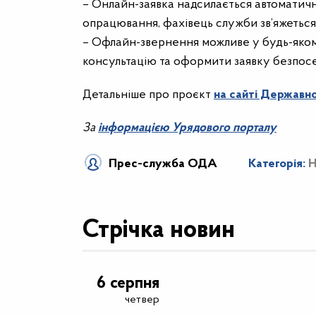
– Онлайн-заявка надсилається автоматично
опрацювання, фахівець служби зв’яжеться
– Офлайн-звернення можливе у будь-яком
консультацію та оформити заявку безпос
Детальніше про проєкт
на сайті Державно
За
інформацією Урядового порталу
Прес-служба ОДА
Категорія:
Н
Стрічка новин
6 серпня
четвер