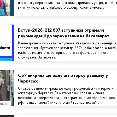
підготовку першокласника до школи отримають усі родини без
винятку, незалежно від їхнього доходу. Головна умова…
Вступ-2026: 212 837 вступників отримали
рекомендації до зарахування на бакалаврат
В електронних кабінетах вступників зʼявляються рекомендації
зарахування. Йдеться про вступ до ЗВО на бакалавра, а також
магістра медичного, ветеринарного та фармацевтичного
спрямувань. Загалом за…
СБУ викрила ще одну агітаторку рашизму у
Черкасах
Служба безпеки викрила ще одну прокремлівську інтернет-
агітаторку у Черкасах. За матеріалами справи, місцева
безробітна заперечувала в Телеграм-каналах збройну агресі
рф, позиціонуючи її як «внутрішній громадянський…
АСТІ