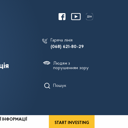
Гаряча лінія
(068) 621-80-29
Людям з
ція
порушенням зору
Пошук
Ї ІНФОРМАЦІЇ
START INVESTING