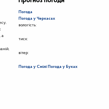
Прогноз погоди
Погода
Погода у
Черкасах
есу,
вологість:
х
 а
тиск:
аній,
вітер:
Погода у Смілі
Погода у Буках