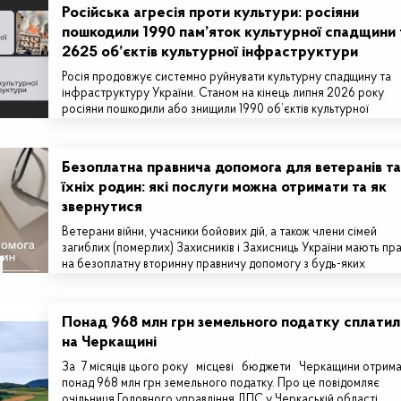
Російська агресія проти культури: росіяни
пошкодили 1990 пам’яток культурної спадщини 
2625 об’єктів культурної інфраструктури
Росія продовжує системно руйнувати культурну спадщину та
інфраструктуру України. Станом на кінець липня 2026 року
росіяни пошкодили або знищили 1990 об’єктів культурної
спадщини та 2625…
Безоплатна правнича допомога для ветеранів та
їхніх родин: які послуги можна отримати та як
звернутися
Ветерани війни, учасники бойових дій, а також члени сімей
загиблих (померлих) Захисників і Захисниць України мають пр
на безоплатну вторинну правничу допомогу з будь-яких
правових…
Понад 968 млн грн земельного податку сплатил
на Черкащині
За 7 місяців цього року місцеві бюджети Черкащини отрим
понад 968 млн грн земельного податку. Про це повідомляє
очільниця Головного управління ДПС у Черкаській області…