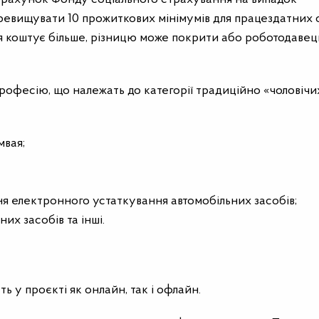
еревищувати 10 прожиткових мінімумів для працездатних 
ня коштує більше, різницю може покрити або роботодавец
рофесію, що належать до категорії традиційно «чоловічи
мвая;
ня електронного устаткування автомобільних засобів;
их засобів та інші.
 у проєкті як онлайн, так і офлайн.