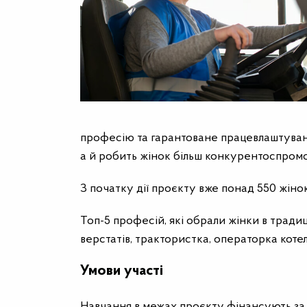
професію та гарантоване працевлаштуванн
а й робить жінок більш конкурентоспром
З початку дії проєкту вже понад 550 жіно
Топ-5 професій, які обрали жінки в трад
верстатів, трактористка, операторка котел
Умови участі
Навчання в межах проєкту фінансують за