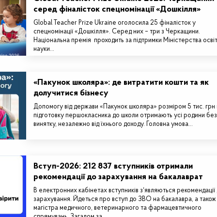
серед фіналісток спецномінації «Дошкілля»
Global Teacher Prize Ukraine оголосила 25 фіналісток у
спецномінації «Дошкілля». Серед них – три з Черкащини.
Національна премія проходить за підтримки Міністерства освіт
науки…
«Пакунок школяра»: де витратити кошти та як
долучитися бізнесу
Допомогу від держави «Пакунок школяра» розміром 5 тис. грн
підготовку першокласника до школи отримають усі родини без
винятку, незалежно від їхнього доходу. Головна умова…
Вступ-2026: 212 837 вступників отримали
рекомендації до зарахування на бакалаврат
В електронних кабінетах вступників зʼявляються рекомендації
зарахування. Йдеться про вступ до ЗВО на бакалавра, а також
магістра медичного, ветеринарного та фармацевтичного
спрямувань. Загалом за…