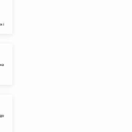
и і
 на
 до