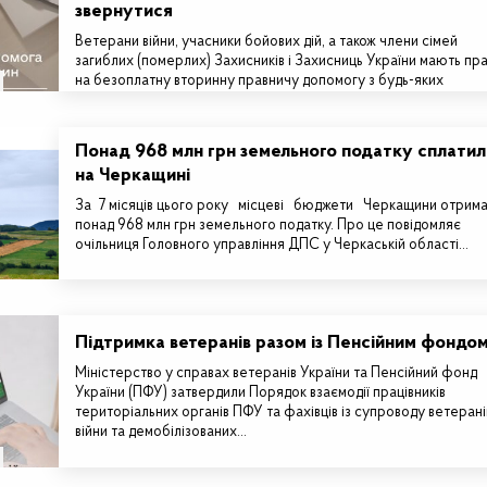
звернутися
Ветерани війни, учасники бойових дій, а також члени сімей
загиблих (померлих) Захисників і Захисниць України мають пр
на безоплатну вторинну правничу допомогу з будь-яких
правових…
Понад 968 млн грн земельного податку сплатил
на Черкащині
За 7 місяців цього року місцеві бюджети Черкащини отрим
понад 968 млн грн земельного податку. Про це повідомляє
очільниця Головного управління ДПС у Черкаській області…
Підтримка ветеранів разом із Пенсійним фондо
Міністерство у справах ветеранів України та Пенсійний фонд
України (ПФУ) затвердили Порядок взаємодії працівників
територіальних органів ПФУ та фахівців із супроводу ветерані
війни та демобілізованих…