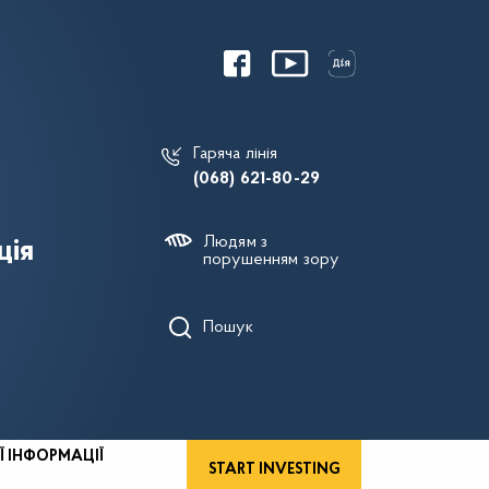
Гаряча лінія
(068) 621-80-29
Людям з
ція
порушенням зору
Пошук
Ї ІНФОРМАЦІЇ
START INVESTING