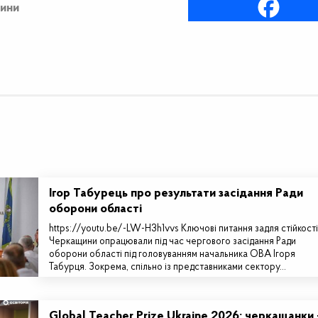
ини
Ігор Табурець про результати засідання Ради
оборони області
https://youtu.be/-LW-H3h1vvs Ключові питання задля стійкості
Черкащини опрацювали під час чергового засідання Ради
оборони області під головуванням начальника ОВА Ігоря
Табурця. Зокрема, спільно із представниками сектору…
Global Teacher Prize Ukraine 2026: черкащанки 