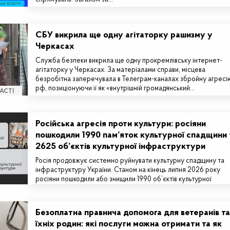
СБУ викрила ще одну агітаторку рашизму у
Черкасах
Служба безпеки викрила ще одну прокремлівську інтернет-
агітаторку у Черкасах. За матеріалами справи, місцева
безробітна заперечувала в Телеграм-каналах збройну агресі
рф, позиціонуючи її як «внутрішній громадянський…
АСТІ
Російська агресія проти культури: росіяни
пошкодили 1990 пам’яток культурної спадщини 
2625 об’єктів культурної інфраструктури
Росія продовжує системно руйнувати культурну спадщину та
інфраструктуру України. Станом на кінець липня 2026 року
росіяни пошкодили або знищили 1990 об’єктів культурної
спадщини та 2625…
Безоплатна правнича допомога для ветеранів та
їхніх родин: які послуги можна отримати та як