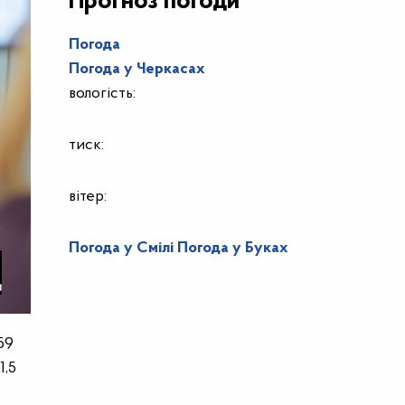
Прогноз погоди
Погода
Погода у
Черкасах
вологість:
тиск:
вітер:
Погода у Смілі
Погода у Буках
59
1,5