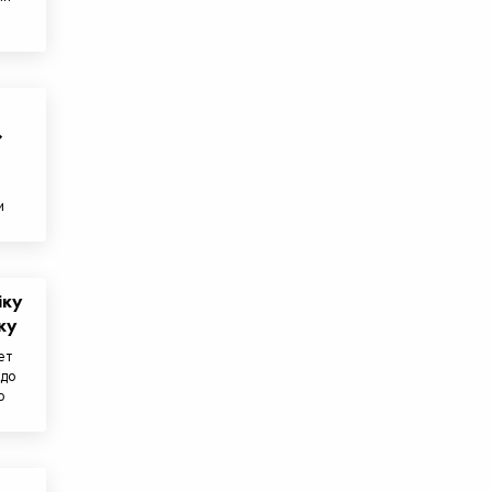
»
и
іку
ку
ет
 до
о