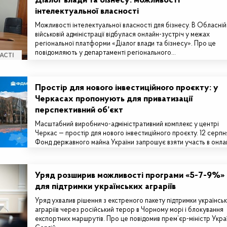
Діалог влади та бізнесу: можливості
інтелектуальної власності
Можливості інтелектуальної власності для бізнесу. В Обласній
військовій адміністрації відбулася онлайн-зустріч у межах
регіональної платформи «Діалог влади та бізнесу». Про це
повідомляють у департаменті регіонального…
АСТІ
Простір для нового інвестиційного проєкту: у
Черкасах пропонують для приватизації
перспективний об’єкт
Масштабний виробничо-адміністративний комплекс у центрі
Черкас — простір для нового інвестиційного проєкту. 12 серпн
Фонд державного майна України запрошує взяти участь в онла
аукціоні з приватизації…
Уряд розширив можливості програми «5-7-9%»
для підтримки українських аграріїв
Уряд ухвалив рішення з екстреного пакету підтримки українсь
аграріїв через російський терор в Чорному морі і блокування
експортних маршрутів. Про це повідомив прем’єр-міністр Укра