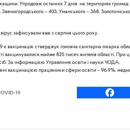
ркащини. Упродовж останніх 7 днів на територіях громад
Звенигородського – 403, Уманського – 368, Золотонісько
ірус зафіксували вже з серпня цього року.
 є вакцинація, стверджує головна санітарна лікарка обла
сті вакцинувалися майже 825 тисяч жителів області. При 
іб. За інформацією Управління освіти і науки ЧОДА,
лені вакцинацією працівники сфери освіти – 96,9%, мед
OVID-19