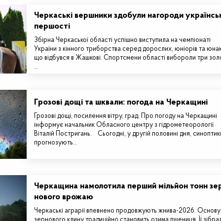
Черкаські вершники здобули нагороди українсь
першості
Збірна Черкаської області успішно виступила на чемпіонаті
України з кінного триборства серед дорослих, юніорів та юнак
що відбувся в Жашкові. Спортсмени області вибороли три золо
…
Грозові дощі та шквали: погода на Черкащині
Грозові дощі, посилення вітру, град. Про погоду на Черкащині
інформує начальник Обласного центру з гідрометеорології
Віталій Постригань. Сьогодні, у другій половині дня, синоптик
прогнозують…
Черкащина намолотила перший мільйон тонн зе
нового врожаю
Черкаські аграрії впевнено продовжують жнива-2026. Основу
зернового клину традиційно становить озима пшениця. Її зібра