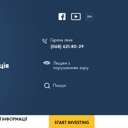
Гаряча лінія
(068) 621-80-29
Людям з
ція
порушенням зору
Пошук
Ї ІНФОРМАЦІЇ
START INVESTING