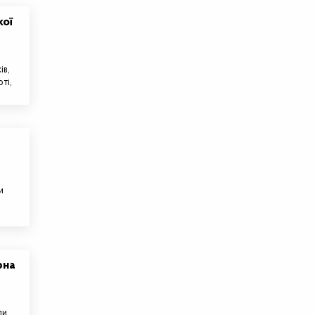
кої
ів,
ті,
и
рна
ли