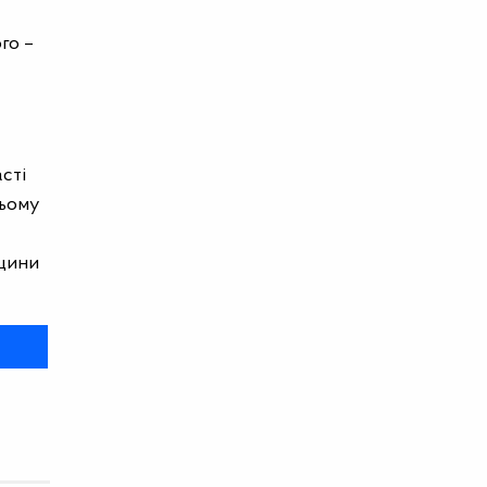
го –
сті
цьому
ицини