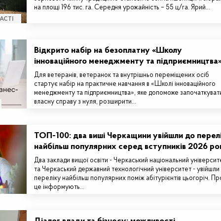
на площі 196 тис. га. Середня урожайність – 55 ц/га. Ярий…
АСТІ
Відкрито набір на безоплатну «Школу
інноваційного менеджменту та підприємництва
Для ветеранів, ветеранок та внутрішньо переміщених осіб
стартує набір на практичне навчання в «Школі інноваційного
менеджменту та підприємництва», яке допоможе започаткуват
власну справу з нуля, розширити…
ТОП-100: два виші Черкащини увійшли до перел
найбільш популярних серед вступників 2026 ро
Два заклади вищої освіти - Черкаський національний університ
та Черкаський державний технологічний університет - увійшли
переліку найбільш популярних поміж абітурієнтів цьогоріч. Пр
це інформують…