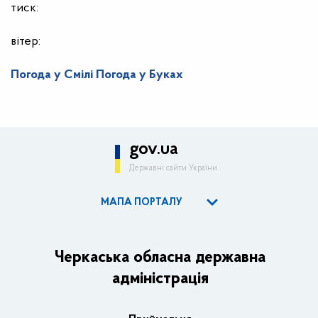
тиск:
вітер:
Погода у Смілі
Погода у Буках
gov.ua
Державні сайти України
МАПА ПОРТАЛУ
ОДА
Керівництво адміністрації
Черкаська обласна державна
адміністрація
Основні завдання та нормативно-правові засади
Плани, звіти, заходи 2025 рік