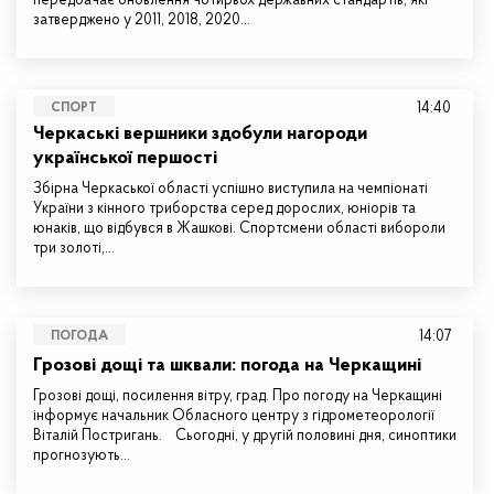
передбачає оновлення чотирьох державних стандартів, які
затверджено у 2011, 2018, 2020…
14:40
СПОРТ
Черкаські вершники здобули нагороди
української першості
Збірна Черкаської області успішно виступила на чемпіонаті
України з кінного триборства серед дорослих, юніорів та
юнаків, що відбувся в Жашкові. Спортсмени області вибороли
три золоті,…
14:07
ПОГОДА
Грозові дощі та шквали: погода на Черкащині
Грозові дощі, посилення вітру, град. Про погоду на Черкащині
інформує начальник Обласного центру з гідрометеорології
Віталій Постригань. Сьогодні, у другій половині дня, синоптики
прогнозують…