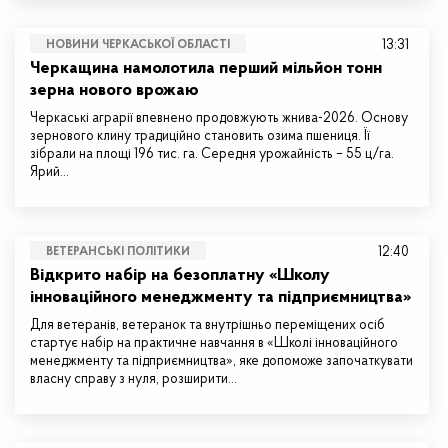
13:31
НОВИНИ ЧЕРКАСЬКОЇ ОБЛАСТІ
Черкащина намолотила перший мільйон тонн
зерна нового врожаю
Черкаські аграрії впевнено продовжують жнива-2026. Основу
зернового клину традиційно становить озима пшениця. Її
зібрали на площі 196 тис. га. Середня урожайність – 55 ц/га.
Ярий…
12:40
ВЕТЕРАНСЬКІ ПОЛІТИКИ
Відкрито набір на безоплатну «Школу
інноваційного менеджменту та підприємництва»
Для ветеранів, ветеранок та внутрішньо переміщених осіб
стартує набір на практичне навчання в «Школі інноваційного
менеджменту та підприємництва», яке допоможе започаткувати
власну справу з нуля, розширити…