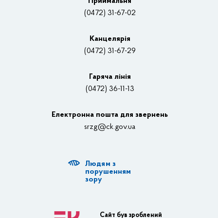
Приймальня
Нагороди
(0472) 31-67-02
Вакансії
Канцелярiя
(0472) 31-67-29
Контакти
Відеотрансляції
Гаряча лінія
(0472) 36-11-13
Органи влади
Електронна пошта для звернень
Структурні підрозділи ОДА
srzg@ck.gov.ua
РДА, ТГ
Людям з
Діяльність ОДА
порушенням
зору
Регуляторна діяльність
Адміністративні послуги
Сайт був зроблений