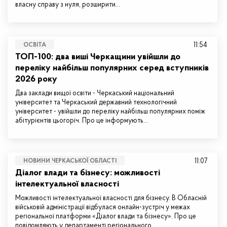
власну справу з нуля, розширити…
11:54
ОСВІТА
ТОП-100: два виші Черкащини увійшли до
переліку найбільш популярних серед вступників
2026 року
Два заклади вищої освіти - Черкаський національний
університет та Черкаський державний технологічний
університет - увійшли до переліку найбільш популярних поміж
абітурієнтів цьогоріч. Про це інформують…
11:07
НОВИНИ ЧЕРКАСЬКОЇ ОБЛАСТІ
Діалог влади та бізнесу: можливості
інтелектуальної власності
Можливості інтелектуальної власності для бізнесу. В Обласній
військовій адміністрації відбулася онлайн-зустріч у межах
регіональної платформи «Діалог влади та бізнесу». Про це
повідомляють у департаменті регіонального…