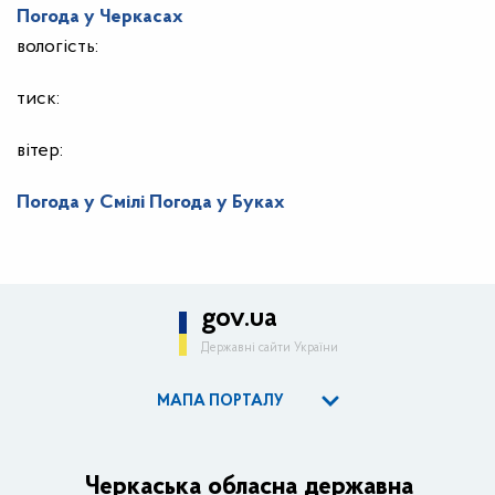
Погода у
Черкасах
вологість:
тиск:
вітер:
Погода у Смілі
Погода у Буках
gov.ua
Державні сайти України
МАПА ПОРТАЛУ
ОДА
Керівництво адміністрації
Черкаська обласна державна