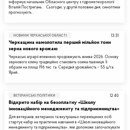
інформує начальник Обласного центру з гідрометеорології
Віталій Постригань. Сьогодні, у другій половині дня, синоптики
прогнозують…
13:31
НОВИНИ ЧЕРКАСЬКОЇ ОБЛАСТІ
Черкащина намолотила перший мільйон тонн
зерна нового врожаю
Черкаські аграрії впевнено продовжують жнива-2026. Основу
зернового клину традиційно становить озима пшениця. Її
зібрали на площі 196 тис. га. Середня урожайність – 55 ц/га.
Ярий…
12:40
ВЕТЕРАНСЬКІ ПОЛІТИКИ
Відкрито набір на безоплатну «Школу
інноваційного менеджменту та підприємництва»
Для ветеранів, ветеранок та внутрішньо переміщених осіб
стартує набір на практичне навчання в «Школі інноваційного
менеджменту та підприємництва», яке допоможе започаткувати