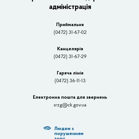
адміністрація
Основні завдання та нормативно-правові засади
Плани, звіти, заходи 2025 рік
Приймальня
Нагороди
(0472) 31-67-02
Вакансії
Канцелярiя
(0472) 31-67-29
Контакти
Відеотрансляції
Гаряча лінія
(0472) 36-11-13
Органи влади
Електронна пошта для звернень
Структурні підрозділи ОДА
srzg@ck.gov.ua
РДА, ТГ
Людям з
Діяльність ОДА
порушенням
зору