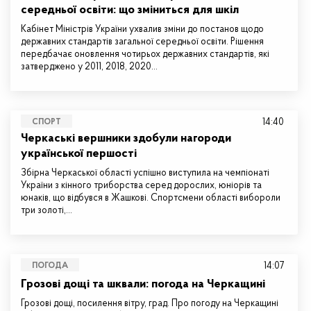
середньої освіти: що зміниться для шкіл
Кабінет Міністрів України ухвалив зміни до постанов щодо
державних стандартів загальної середньої освіти. Рішення
передбачає оновлення чотирьох державних стандартів, які
затверджено у 2011, 2018, 2020…
14:40
СПОРТ
Черкаські вершники здобули нагороди
української першості
Збірна Черкаської області успішно виступила на чемпіонаті
України з кінного триборства серед дорослих, юніорів та
юнаків, що відбувся в Жашкові. Спортсмени області вибороли
три золоті,…
14:07
ПОГОДА
Грозові дощі та шквали: погода на Черкащині
Грозові дощі, посилення вітру, град. Про погоду на Черкащині