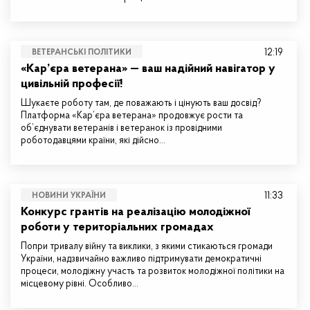
12:19
ВЕТЕРАНСЬКІ ПОЛІТИКИ
«Кар’єра ветерана» — ваш надійний навігатор у
цивільній професії!
Шукаєте роботу там, де поважають і цінують ваш досвід?
Платформа «Кар’єра ветерана» продовжує рости та
об’єднувати ветеранів і ветеранок із провідними
роботодавцями країни, які дійсно…
11:33
НОВИНИ УКРАЇНИ
Конкурс грантів на реалізацію молодіжної
роботи у територіальних громадах
Попри тривалу війну та виклики, з якими стикаються громади
України, надзвичайно важливо підтримувати демократичні
процеси, молодіжну участь та розвиток молодіжної політики на
місцевому рівні. Особливо…