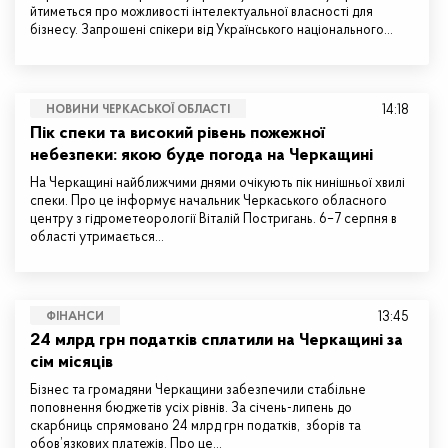
йтиметься про можливості інтелектуальної власності для
бізнесу. Запрошені спікери від Українського національного…
14:18
НОВИНИ ЧЕРКАСЬКОЇ ОБЛАСТІ
Пік спеки та високий рівень пожежної
небезпеки: якою буде погода на Черкащині
На Черкащині найближчими днями очікують пік нинішньої хвилі
спеки. Про це інформує начальник Черкаського обласного
центру з гідрометеорології Віталій Постригань. 6–7 серпня в
області утримається…
13:45
ФІНАНСИ
24 млрд грн податків сплатили на Черкащині за
сім місяців
Бізнес та громадяни Черкащини забезпечили стабільне
поповнення бюджетів усіх рівнів. За січень-липень до
скарбниць спрямовано 24 млрд грн податків, зборів та
обов’язкових платежів. Про це…