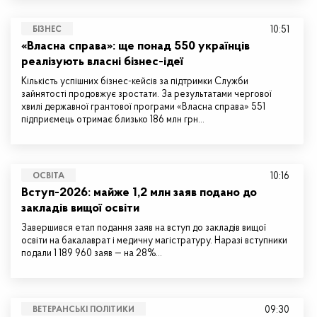
10:51
БІЗНЕС
«Власна справа»: ще понад 550 українців
реалізують власні бізнес-ідеї
Кількість успішних бізнес-кейсів за підтримки Служби
зайнятості продовжує зростати. За результатами чергової
хвилі державної грантової програми «Власна справа» 551
підприємець отримає близько 186 млн грн…
10:16
ОСВІТА
Вступ-2026: майже 1,2 млн заяв подано до
закладів вищої освіти
Завершився етап подання заяв на вступ до закладів вищої
освіти на бакалаврат і медичну магістратуру. Наразі вступники
подали 1 189 960 заяв — на 28%…
09:30
ВЕТЕРАНСЬКІ ПОЛІТИКИ