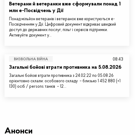
Ветерани й ветеранки вже сформували понад 1
млн е-Посвідчень у Дії
Понад мільйон ветеранів і ветеранок вже користуються е-
Посвідченням у Дії. Цифровий документ відкриває швидкий
доступ до державних послуг, пільг і сервісів підтримки.
Активуйте документ у…
08:43
ВИЗВОЛЬНА ВІЙНА
Загальні бойові втрати противника на 5.08.2026
Загальні бойові втрати противника з 24.02.22 по 05.08.26
орієнтовно склали: особового складу – близько 1 452 880 (+1
130) осіб / persons танків – 12…
Анонси