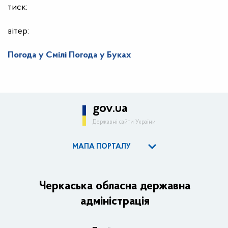
тиск:
вітер:
Погода у Смілі
Погода у Буках
gov.ua
Державні сайти України
МАПА ПОРТАЛУ
ОДА
Керівництво адміністрації
Черкаська обласна державна
адміністрація
Основні завдання та нормативно-правові засади
Плани, звіти, заходи 2025 рік