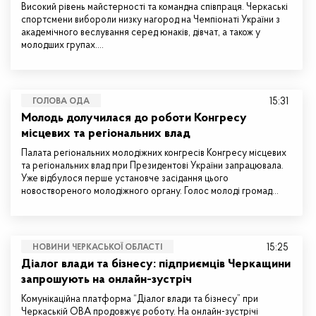
Високий рівень майстерності та командна співпраця. Черкаські
спортсмени вибороли низку нагород на Чемпіонаті України з
академічного веслування серед юнаків, дівчат, а також у
молодших групах.…
15:31
ГОЛОВА ОДА
Молодь долучилася до роботи Конгресу
місцевих та регіональних влад
Палата регіональних молодіжних конгресів Конгресу місцевих
та регіональних влад при Президентові України запрацювала.
Уже відбулося перше установче засідання цього
новоствореного молодіжного органу. Голос молоді громад…
15:25
НОВИНИ ЧЕРКАСЬКОЇ ОБЛАСТІ
Діалог влади та бізнесу: підприємців Черкащини
запрошують на онлайн-зустріч
Комунікаційна платформа “Діалог влади та бізнесу” при
Черкаській ОВА продовжує роботу. На онлайн-зустрічі