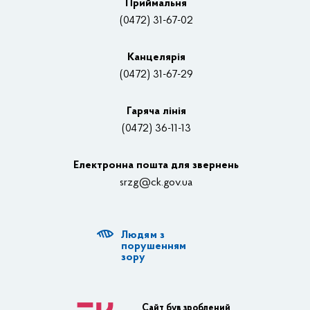
Приймальня
Нагороди
(0472) 31-67-02
Вакансії
Канцелярiя
(0472) 31-67-29
Контакти
Відеотрансляції
Гаряча лінія
(0472) 36-11-13
Органи влади
Електронна пошта для звернень
Структурні підрозділи ОДА
srzg@ck.gov.ua
РДА, ТГ
Людям з
Діяльність ОДА
порушенням
зору
Регуляторна діяльність
Адміністративні послуги
Сайт був зроблений