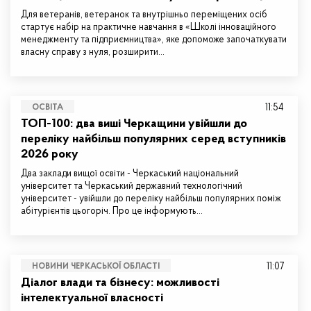
Для ветеранів, ветеранок та внутрішньо переміщених осіб
стартує набір на практичне навчання в «Школі інноваційного
менеджменту та підприємництва», яке допоможе започаткувати
власну справу з нуля, розширити…
11:54
ОСВІТА
ТОП-100: два виші Черкащини увійшли до
переліку найбільш популярних серед вступників
2026 року
Два заклади вищої освіти - Черкаський національний
університет та Черкаський державний технологічний
університет - увійшли до переліку найбільш популярних поміж
абітурієнтів цьогоріч. Про це інформують…
11:07
НОВИНИ ЧЕРКАСЬКОЇ ОБЛАСТІ
Діалог влади та бізнесу: можливості
інтелектуальної власності