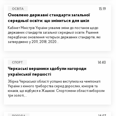
15:19
ОСВІТА
Оновлено державні стандарти загальної
середньої освіти: що зміниться для шкіл
Кабінет Міністрів України ухвалив зміни до постанов щодо
державних стандартів загальної середньої освіти. Рішення
передбачає оновлення чотирьох державних стандартів, які
затверджено у 2011, 2018, 2020…
14:40
СПОРТ
Черкаські вершники здобули нагороди
української першості
Збірна Черкаської області успішно виступила на чемпіонаті
України з кінного триборства серед дорослих, юніорів та
юнаків, що відбувся в Жашкові. Спортсмени області вибороли
три золоті,…