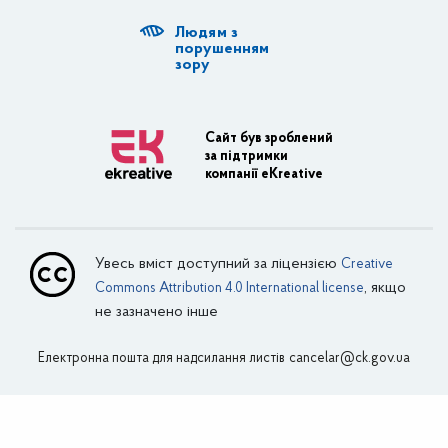
Людям з
Діяльність ОДА
порушенням
зору
Регуляторна діяльність
Адміністративні послуги
Сайт був зроблений
за підтримки
Транспортна інфраструктура
компанії eKreative
Пасажирські перевезення
Залізничний транспорт
Увесь вміст доступний за ліцензією
Creative
Внутрішній водний транспорт
, якщо
Commons Attribution 4.0 International license
не зазначено інше
Авіаційний транспорт
Електронна пошта для надсилання листів
Поштовий зв’язок
cancelar@ck.gov.ua
Зовнішня реклама
Інформує Департамент фінансів