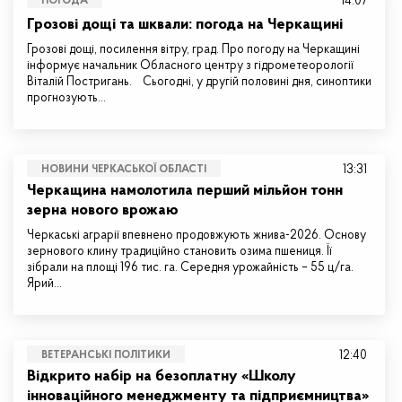
14:07
ПОГОДА
Грозові дощі та шквали: погода на Черкащині
Грозові дощі, посилення вітру, град. Про погоду на Черкащині
інформує начальник Обласного центру з гідрометеорології
Віталій Постригань. Сьогодні, у другій половині дня, синоптики
прогнозують…
13:31
НОВИНИ ЧЕРКАСЬКОЇ ОБЛАСТІ
Черкащина намолотила перший мільйон тонн
зерна нового врожаю
Черкаські аграрії впевнено продовжують жнива-2026. Основу
зернового клину традиційно становить озима пшениця. Її
зібрали на площі 196 тис. га. Середня урожайність – 55 ц/га.
Ярий…
12:40
ВЕТЕРАНСЬКІ ПОЛІТИКИ
Відкрито набір на безоплатну «Школу
інноваційного менеджменту та підприємництва»