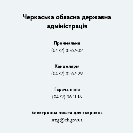
ОДА
Керівництво адміністрації
Черкаська обласна державна
адміністрація
Основні завдання та нормативно-правові засади
Плани, звіти, заходи 2025 рік
Приймальня
Нагороди
(0472) 31-67-02
Вакансії
Канцелярiя
(0472) 31-67-29
Контакти
Відеотрансляції
Гаряча лінія
(0472) 36-11-13
Органи влади
Електронна пошта для звернень
Структурні підрозділи ОДА
srzg@ck.gov.ua
РДА, ТГ