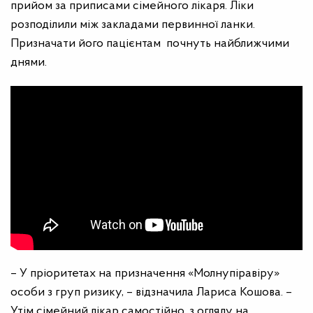
прийом за приписами сімейного лікаря. Ліки
розподілили між закладами первинної ланки.
Призначати його пацієнтам почнуть найближчими
днями.
– У пріоритетах на призначення «Молнупіравіру»
особи з груп ризику, – відзначила Лариса Кошова. –
Утім сімейний лікар самостійно, з огляду на