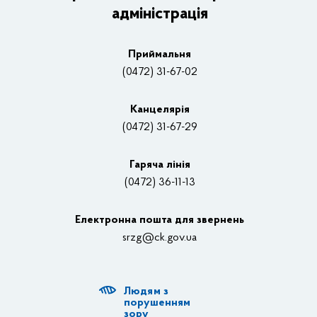
адміністрація
Основні завдання та нормативно-правові засади
Плани, звіти, заходи 2025 рік
Приймальня
Нагороди
(0472) 31-67-02
Вакансії
Канцелярiя
(0472) 31-67-29
Контакти
Відеотрансляції
Гаряча лінія
(0472) 36-11-13
Органи влади
Електронна пошта для звернень
Структурні підрозділи ОДА
srzg@ck.gov.ua
РДА, ТГ
Людям з
Діяльність ОДА
порушенням
зору