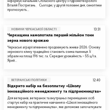
інформує начальник Обласного центру з гідрометеорології
Віталій Постригань. Сьогодні, у другій половині дня, синоптики
прогнозують…
13:31
НОВИНИ ЧЕРКАСЬКОЇ ОБЛАСТІ
Черкащина намолотила перший мільйон тонн
зерна нового врожаю
Черкаські аграрії впевнено продовжують жнива-2026. Основу
зернового клину традиційно становить озима пшениця. Її
зібрали на площі 196 тис. га. Середня урожайність – 55 ц/га.
Ярий…
12:40
ВЕТЕРАНСЬКІ ПОЛІТИКИ
Відкрито набір на безоплатну «Школу
інноваційного менеджменту та підприємництва»
Для ветеранів, ветеранок та внутрішньо переміщених осіб
стартує набір на практичне навчання в «Школі інноваційного
менеджменту та підприємництва», яке допоможе започаткувати