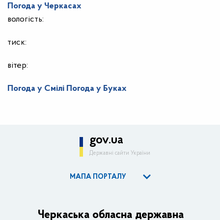
Погода у
Черкасах
вологість:
тиск:
вітер:
Погода у Смілі
Погода у Буках
gov.ua
Державні сайти України
МАПА ПОРТАЛУ
ОДА
Керівництво адміністрації
Черкаська обласна державна