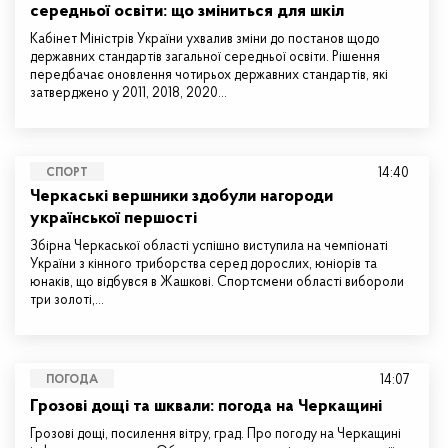
середньої освіти: що зміниться для шкіл
Кабінет Міністрів України ухвалив зміни до постанов щодо
державних стандартів загальної середньої освіти. Рішення
передбачає оновлення чотирьох державних стандартів, які
затверджено у 2011, 2018, 2020…
14:40
СПОРТ
Черкаські вершники здобули нагороди
української першості
Збірна Черкаської області успішно виступила на чемпіонаті
України з кінного триборства серед дорослих, юніорів та
юнаків, що відбувся в Жашкові. Спортсмени області вибороли
три золоті,…
14:07
ПОГОДА
Грозові дощі та шквали: погода на Черкащині
Грозові дощі, посилення вітру, град. Про погоду на Черкащині