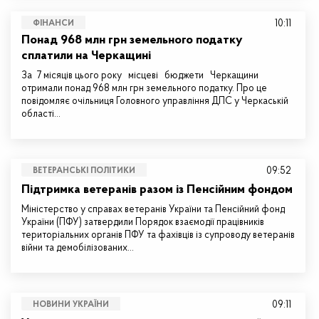
10:11
ФІНАНСИ
Понад 968 млн грн земельного податку
сплатили на Черкащині
За 7 місяців цього року місцеві бюджети Черкащини
отримали понад 968 млн грн земельного податку. Про це
повідомляє очільниця Головного управління ДПС у Черкаській
області…
09:52
ВЕТЕРАНСЬКІ ПОЛІТИКИ
Підтримка ветеранів разом із Пенсійним фондом
Міністерство у справах ветеранів України та Пенсійний фонд
України (ПФУ) затвердили Порядок взаємодії працівників
територіальних органів ПФУ та фахівців із супроводу ветеранів
війни та демобілізованих…
09:11
НОВИНИ УКРАЇНИ