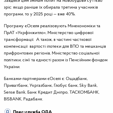
Завдяки цим змінам попит на новобудови суттєво
зріс: якщо раніше їх обирала третина учасників
програми, то у 2025 році — вже 40%.
Програму єОселя реалізовують Мінекономіки та
ПрАТ «Укрфінжитло», Міністерство цифрової
трансформації. А також, в частині часткової
компенсації вартості іпотеки для ВПО та мешканців
прифронтових регіонів, Міністерство соціальної
політики, сім’ї та єдності разом із Пенсійним фондом
України.
Банками-партнерами єОселі є: Ощадбанк,
Приватбанк, Укргазбанк, Глобус банк, Sky Bank,
Sense Bank, Банк Кредит Дніпро, ТАСКОМБАНК,
BISBANK, Радабанк.
Прес-служба ОДА