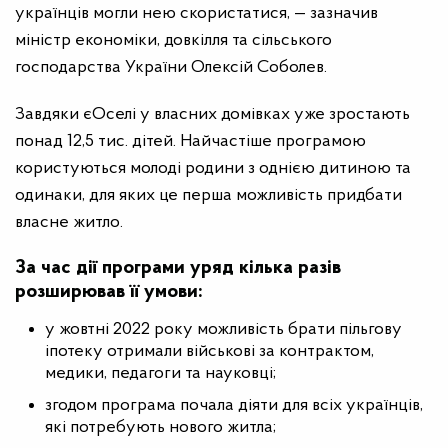
українців могли нею скористатися, — зазначив
міністр економіки, довкілля та сільського
господарства України Олексій Соболев.
Завдяки єОселі у власних домівках уже зростають
понад 12,5 тис. дітей. Найчастіше програмою
користуються молоді родини з однією дитиною та
одинаки, для яких це перша можливість придбати
власне житло.
За час дії програми уряд кілька разів
розширював її умови:
у жовтні 2022 року можливість брати пільгову
іпотеку отримали військові за контрактом,
медики, педагоги та науковці;
згодом програма почала діяти для всіх українців,
які потребують нового житла;