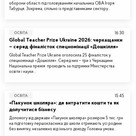
оборони області під головуванням начальника ОВА Ігоря
Табурця. Зокрема, спільно із представниками сектору…
16:30
ОСВІТА
Global Teacher Prize Ukraine 2026: черкащанки
– серед фіналісток спецномінації «Дошкілля»
Global Teacher Prize Ukraine оголосила 25 фіналісток у
спецномінації «Дошкілля». Серед них – три з Черкащини.
Національна премія проходить за підтримки Міністерства
освіти і науки…
15:45
ОСВІТА
«Пакунок школяра»: де витратити кошти та як
долучитися бізнесу
Допомогу від держави «Пакунок школяра» розміром 5 тис. грн
на підготовку першокласника до школи отримають усі родини
без винятку, незалежно від їхнього доходу. Головна умова…