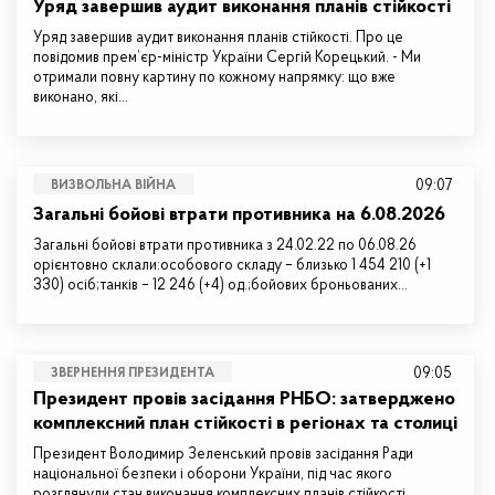
Уряд завершив аудит виконання планів стійкості
Уряд завершив аудит виконання планів стійкості. Про це
повідомив прем’єр-міністр України Сергій Корецький. - Ми
отримали повну картину по кожному напрямку: що вже
виконано, які…
09:07
ВИЗВОЛЬНА ВІЙНА
Загальні бойові втрати противника на 6.08.2026
Загальні бойові втрати противника з 24.02.22 по 06.08.26
орієнтовно склали:особового складу – близько 1 454 210 (+1
330) осіб;танків – 12 246 (+4) од.;бойових броньованих…
09:05
ЗВЕРНЕННЯ ПРЕЗИДЕНТА
Президент провів засідання РНБО: затверджено
комплексний план стійкості в регіонах та столиці
Президент Володимир Зеленський провів засідання Ради
національної безпеки і оборони України, під час якого
розглянули стан виконання комплексних планів стійкості