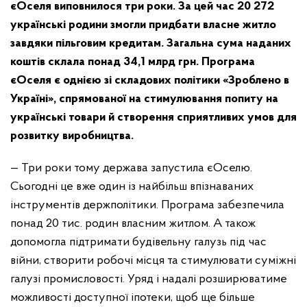
єОселя виповнилося три роки. За цей час 20 272
українські родини змогли придбати власне житло
завдяки пільговим кредитам. Загальна сума наданих
коштів склала понад 34,1 млрд грн. Програма
єОселя є однією зі складових політики «Зроблено в
Україні», спрямованої на стимулювання попиту на
українські товари й створення сприятливих умов для
розвитку виробництва.
— Три роки тому держава запустила єОселю.
Сьогодні це вже один із найбільш впізнаваних
інструментів держполітики. Програма забезпечила
понад 20 тис. родин власним житлом. А також
допомогла підтримати будівельну галузь під час
війни, створити робочі місця та стимулювати суміжні
галузі промисловості. Уряд і надалі розширюватиме
можливості доступної іпотеки, щоб ще більше