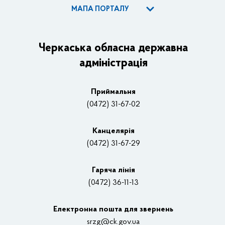
МАПА ПОРТАЛУ
ОДА
Керівництво адміністрації
Черкаська обласна державна
адміністрація
Основні завдання та нормативно-правові засади
Плани, звіти, заходи 2025 рік
Приймальня
Нагороди
(0472) 31-67-02
Вакансії
Канцелярiя
(0472) 31-67-29
Контакти
Відеотрансляції
Гаряча лінія
(0472) 36-11-13
Органи влади
Електронна пошта для звернень
Структурні підрозділи ОДА
srzg@ck.gov.ua