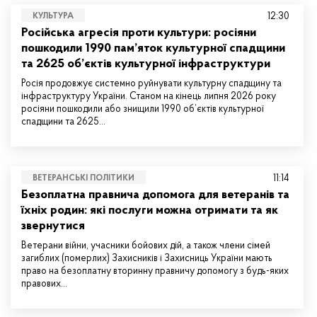
12:30
КУЛЬТУРА
Російська агресія проти культури: росіяни
пошкодили 1990 пам’яток культурної спадщини
та 2625 об’єктів культурної інфраструктури
Росія продовжує системно руйнувати культурну спадщину та
інфраструктуру України. Станом на кінець липня 2026 року
росіяни пошкодили або знищили 1990 об’єктів культурної
спадщини та 2625…
11:14
ВЕТЕРАНСЬКІ ПОЛІТИКИ
Безоплатна правнича допомога для ветеранів та
їхніх родин: які послуги можна отримати та як
звернутися
Ветерани війни, учасники бойових дій, а також члени сімей
загиблих (померлих) Захисників і Захисниць України мають
право на безоплатну вторинну правничу допомогу з будь-яких
правових…