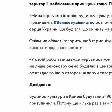
території, меблювання приміщень тощо. 
«Ми завершуємо історію Будинку культури 
Президента
#ВеликеБудівництво
розпочне
серця України. Це будівля, що змінить май
Очільник області говорить, щоб гармонізув
виконати додаткові роботи.
«У своїй роботі ми завжди керуємось ком
не лише реконструюємо будівлю в центрі 
розглядаємо ідею створення поруч скверу
Довідково:
Будинок культури в Каневі будували з 198
призупинили. Потому ще кілька разів там