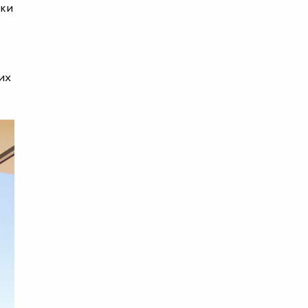
яки
их