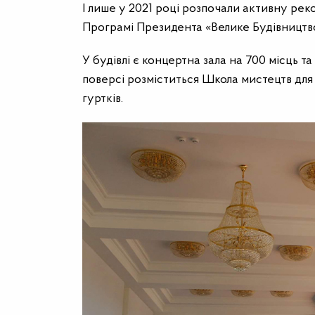
І лише у 2021 ро
ці
розпочали
активну реко
Програмі Президента «Велике Будівництв
У будівлі є концертна зала на 700 місць та
поверсі розміститься Школа мистецтв для 
гуртків.