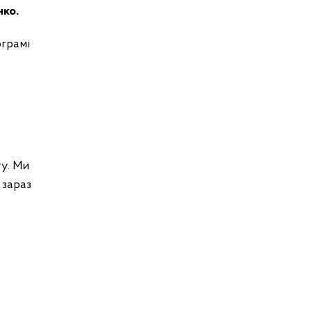
чко.
ограмі
ту. Ми
 зараз