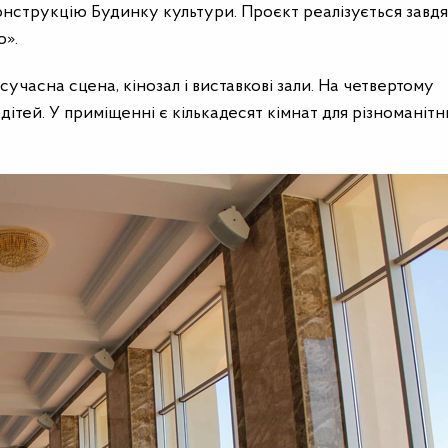
нструкцію Будинку культури. Проєкт реалізується завд
о».
 сучасна сцена, кінозал і
виставкові зали. На четвертому
дітей. У приміщенні є кількадесят кімнат для різноманітн