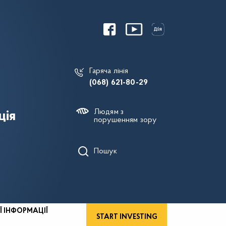
Гаряча лінія
(068) 621-80-29
Людям з
ція
порушенням зору
Пошук
Ї ІНФОРМАЦІЇ
START INVESTING