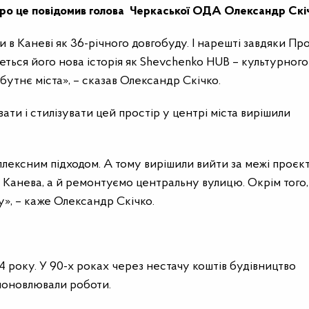
Про це повідомив голова Черкаської ОДА Олександр Скі
в Каневі як 36-річного довгобуду. І нарешті завдяки Пр
ться його нова історія як Shevchenko HUB – культурного
бутнє міста», – сказав Олександр Скічко.
ати і стилізувати цей простір у центрі міста вирішили
плексним підходом. А тому вирішили вийти за межі проєк
Канева, а й ремонтуємо центральну вулицю. Окрім того,
», – каже Олександр Скічко.
4 року.
У 90-х роках через нестачу коштів будівництво
 поновлювали роботи.