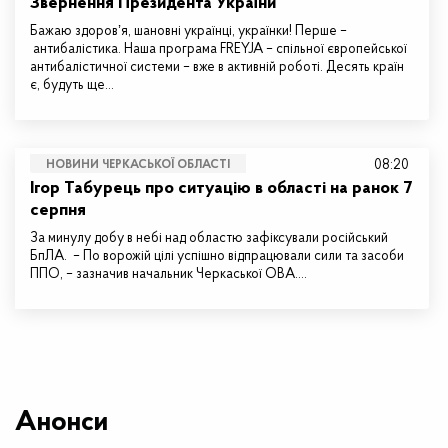
Звернення Президента України
Бажаю здоровʼя, шановні українці, українки! Перше –
антибалістика. Наша програма FREYJA – спільної європейської
антибалістичної системи – вже в активній роботі. Десять країн
є, будуть ще…
08:20
НОВИНИ ЧЕРКАСЬКОЇ ОБЛАСТІ
Ігор Табурець про ситуацію в області на ранок 7
серпня
За минулу добу в небі над областю зафіксували російський
БпЛА. – По ворожій цілі успішно відпрацювали сили та засоби
ППО, – зазначив начальник Черкаської ОВА.…
Анонси