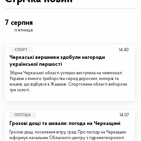
7 серпня
п’ятниця
14:40
СПОРТ
Черкаські вершники здобули нагороди
української першості
Збірна Черкаської області успішно виступила на чемпіонаті
України з кінного триборства серед дорослих, юніорів та
юнаків, що відбувся в Жашкові. Спортсмени області вибороли
три золоті,…
14:07
ПОГОДА
Грозові дощі та шквали: погода на Черкащині
Грозові дощі, посилення вітру, град. Про погоду на Черкащині
інформує начальник Обласного центру з гідрометеорології