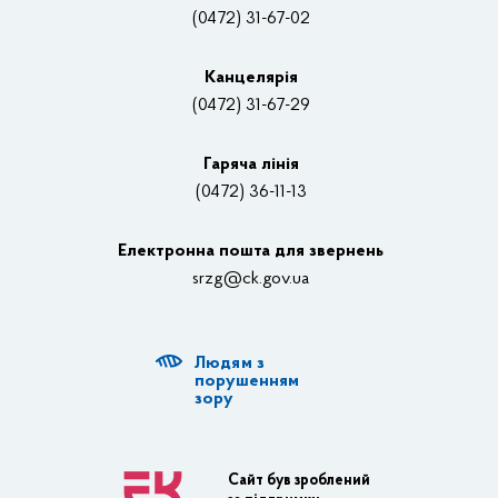
Нагороди
(0472) 31-67-02
Вакансії
Канцелярiя
(0472) 31-67-29
Контакти
Відеотрансляції
Гаряча лінія
(0472) 36-11-13
Органи влади
Електронна пошта для звернень
Структурні підрозділи ОДА
srzg@ck.gov.ua
РДА, ТГ
Людям з
Діяльність ОДА
порушенням
зору
Регуляторна діяльність
Адміністративні послуги
Сайт був зроблений