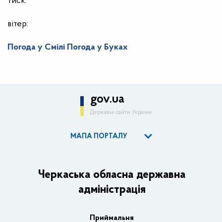
тиск:
вітер:
Погода у Смілі
Погода у Буках
gov.ua
Державні сайти України
МАПА ПОРТАЛУ
ОДА
Керівництво адміністрації
Черкаська обласна державна
адміністрація
Основні завдання та нормативно-правові засади
Плани, звіти, заходи 2025 рік
Приймальня