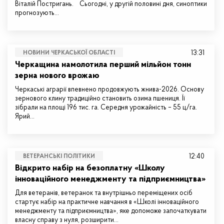
Віталій Постригань. Сьогодні, у другій половині дня, синоптики
прогнозують…
13:31
НОВИНИ ЧЕРКАСЬКОЇ ОБЛАСТІ
Черкащина намолотила перший мільйон тонн
зерна нового врожаю
Черкаські аграрії впевнено продовжують жнива-2026. Основу
зернового клину традиційно становить озима пшениця. Її
зібрали на площі 196 тис. га. Середня урожайність – 55 ц/га.
Ярий…
12:40
ВЕТЕРАНСЬКІ ПОЛІТИКИ
Відкрито набір на безоплатну «Школу
інноваційного менеджменту та підприємництва»
Для ветеранів, ветеранок та внутрішньо переміщених осіб
стартує набір на практичне навчання в «Школі інноваційного
менеджменту та підприємництва», яке допоможе започаткувати
власну справу з нуля, розширити…