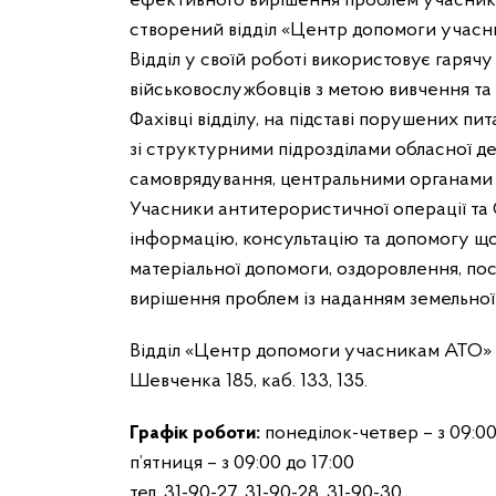
ефективного вирішення проблем учасникі
створений відділ «Центр допомоги учасн
Відділ у своїй роботі використовує гаряч
військовослужбовців з метою вивчення та
Фахівці відділу, на підставі порушених пит
зі структурними підрозділами обласної де
самоврядування, центральними органами в
Учасники антитерористичної операції та
інформацію, консультацію та допомогу щ
матеріальної допомоги, оздоровлення, по
вирішення проблем із наданням земельної
Відділ «Центр допомоги учасникам АТО» 
Шевченка 185, каб. 133, 135.
Графік роботи:
понеділок-четвер – з 09:00 
п’ятниця – з 09:00 до 17:00
тел. 31-90-27, 31-90-28, 31-90-30