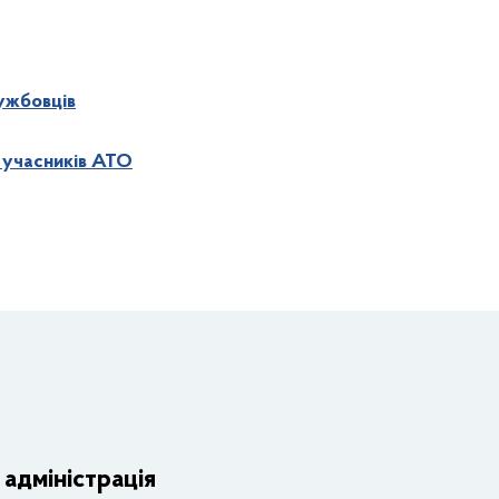
ужбовців
я учасників АТО
Органи влади
Дія
Структурні підрозділи ОДА
Регул
адміністрація