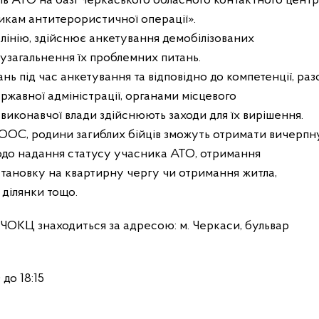
в АТО на базі Черкаського обласного контактного цент
икам антитерористичної операції».
у лінію, здійснює анкетування демобілізованих
 узагальнення їх проблемних питань.
ань під час анкетування та відповідно до компетенції, ра
ржавної адміністрації, органами місцевого
иконавчої влади здійснюють заходи для їх вирішення.
 ООС, родини загиблих бійців зможуть отримати вичерпн
одо надання статусу учасника АТО, отримання
становку на квартирну чергу чи отримання житла,
 ділянки тощо.
ЧОКЦ знаходиться за адресою: м. Черкаси, бульвар
до 18:15