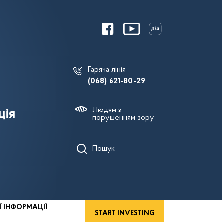
Гаряча лінія
(068) 621-80-29
Людям з
ція
порушенням зору
Пошук
Ї ІНФОРМАЦІЇ
START INVESTING