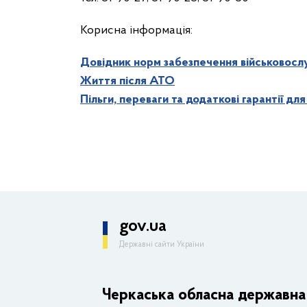
Корисна інформація:
Довідник норм забезпечення військовосл
Життя після АТО
Пільги, переваги та додаткові гарантії дл
gov.ua
Державні сайти України
ОДА
Керівництво адміністрації
Черкаська обласна державна 