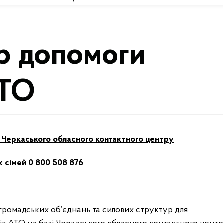
тр допомоги
АТО
 Черкаського обласного контактного центру
х сімей 0 800 508 876
 громадських об’єднань та силових структур для