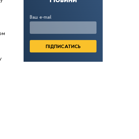
Новини
ру
Ваш e-mail
зом
у