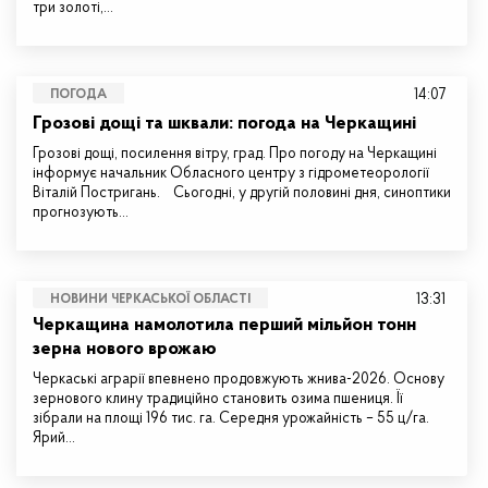
три золоті,…
14:07
ПОГОДА
Грозові дощі та шквали: погода на Черкащині
Грозові дощі, посилення вітру, град. Про погоду на Черкащині
інформує начальник Обласного центру з гідрометеорології
Віталій Постригань. Сьогодні, у другій половині дня, синоптики
прогнозують…
13:31
НОВИНИ ЧЕРКАСЬКОЇ ОБЛАСТІ
Черкащина намолотила перший мільйон тонн
зерна нового врожаю
Черкаські аграрії впевнено продовжують жнива-2026. Основу
зернового клину традиційно становить озима пшениця. Її
зібрали на площі 196 тис. га. Середня урожайність – 55 ц/га.
Ярий…