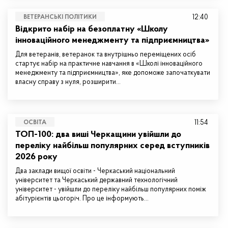
12:40
ВЕТЕРАНСЬКІ ПОЛІТИКИ
Відкрито набір на безоплатну «Школу
інноваційного менеджменту та підприємництва»
Для ветеранів, ветеранок та внутрішньо переміщених осіб
стартує набір на практичне навчання в «Школі інноваційного
менеджменту та підприємництва», яке допоможе започаткувати
власну справу з нуля, розширити…
11:54
ОСВІТА
ТОП-100: два виші Черкащини увійшли до
переліку найбільш популярних серед вступників
2026 року
Два заклади вищої освіти - Черкаський національний
університет та Черкаський державний технологічний
університет - увійшли до переліку найбільш популярних поміж
абітурієнтів цьогоріч. Про це інформують…