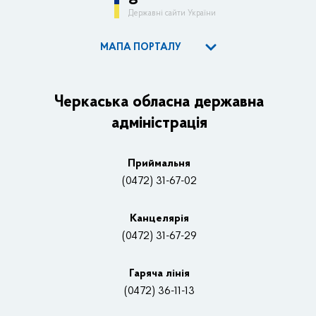
Державні сайти України
МАПА ПОРТАЛУ
ОДА
Керівництво адміністрації
Черкаська обласна державна
адміністрація
Основні завдання та нормативно-правові засади
Плани, звіти, заходи 2025 рік
Приймальня
Нагороди
(0472) 31-67-02
Вакансії
Канцелярiя
(0472) 31-67-29
Контакти
Відеотрансляції
Гаряча лінія
(0472) 36-11-13
Органи влади