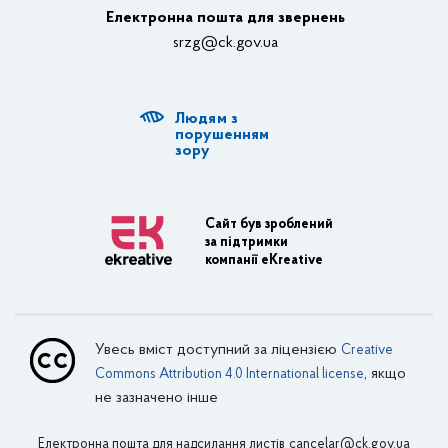
Електронна пошта для звернень
Структурні підрозділи ОДА
srzg@ck.gov.ua
РДА, ТГ
Людям з
Діяльність ОДА
порушенням
зору
Регуляторна діяльність
Адміністративні послуги
Сайт був зроблений
за підтримки
Транспортна інфраструктура
компанії eKreative
Пасажирські перевезення
Залізничний транспорт
Увесь вміст доступний за ліцензією
Creative
Внутрішній водний транспорт
, якщо
Commons Attribution 4.0 International license
не зазначено інше
Авіаційний транспорт
Електронна пошта для надсилання листів
Поштовий зв’язок
cancelar@ck.gov.ua