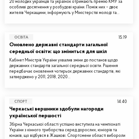
20 молодих українців та українок отримають премію КМУ за
особливі досягнення у розбудові країни. Поміж них – двоє
жителів Черкащини, інформують у Міністерстві молоді та…
15:19
ОСВІТА
Оновлено державні стандарти загальної
середньої освіти: що зміниться для шкіл
Кабінет Міністрів України ухвалив зміни до постанов щодо
державних стандартів загальної середньої освіти. Рішення
передбачає оновлення чотирьох державних стандартів, які
затверджено у 2011, 2018, 2020…
14:40
СПОРТ
Черкаські вершники здобули нагороди
української першості
Збірна Черкаської області успішно виступила на чемпіонаті
України з кінного триборства серед дорослих, юніорів та
юнаків, що відбувся в Жашкові. Спортсмени області вибороли