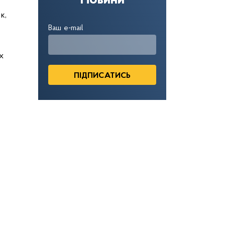
Новини
к,
Ваш e-mail
х