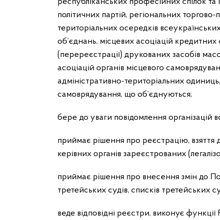
республіканських професійних спілок та 
політичних партій, регіональних торгово-
територіальних осередків всеукраїнських 
об’єднань, місцевих асоціацій кредитних 
(перереєстрації) друкованих засобів мас
асоціацій органів місцевого самоврядува
адміністративно-територіальних одиниць, 
самоврядування, що об’єднуються;
бере до уваги повідомлення організацій 
приймає рішення про реєстрацію, взяття д
керівних органів зареєстрованих (легалі
приймає рішення про внесення змін до По
третейських судів, списків третейських су
веде відповідні реєстри, виконує функці