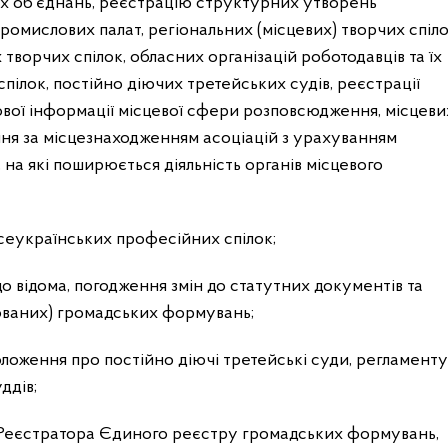
їх об’єднань, реєстрацію структурних утворень
промислових палат, регіональних (місцевих) творчих спіло
творчих спілок, обласних організацій роботодавців та їх
спілок, постійно діючих третейських судів, реєстрації
ової інформації місцевої сфери розповсюдження, місцеви
ння за місцезнаходженням асоціацій з урахуванням
на які поширюється діяльність органів місцевого
всеукраїнських професійних спілок;
о відома, погодження змін до статутних документів та
зованих) громадських формувань;
ложення про постійно діючі третейські суди, регламенту
ддів;
ї Реєстратора Єдиного реєстру громадських формувань,