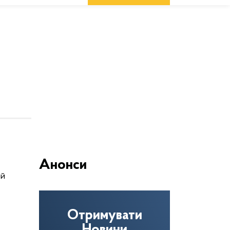
Анонси
ій
Отримувати