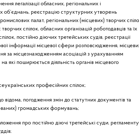
ння легалізації обласних, регіональних і
їх об’єднань, реєстрацію структурних утворень
промислових палат, регіональних (місцевих) творчих спіло
творчих спілок, обласних організацій роботодавців та їх
спілок, постійно діючих третейських судів, реєстрації
ової інформації місцевої сфери розповсюдження, місцеви
ння за місцезнаходженням асоціацій з урахуванням
на які поширюється діяльність органів місцевого
всеукраїнських професійних спілок;
о відома, погодження змін до статутних документів та
зованих) громадських формувань;
ложення про постійно діючі третейські суди, регламенту
ддів;