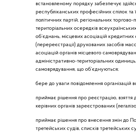
встановленому порядку забезпечує здійсне
республіканських професійних спілок та 
політичних партій, регіональних торгово-
територіальних осередків всеукраїнських 
об’єднань, місцевих асоціацій кредитних 
(перереєстрації) друкованих засобів мас
асоціацій органів місцевого самоврядува
адміністративно-територіальних одиниць, 
самоврядування, що об’єднуються;
бере до уваги повідомлення організацій 
приймає рішення про реєстрацію, взяття д
керівних органів зареєстрованих (легалі
приймає рішення про внесення змін до По
третейських судів, списків третейських су