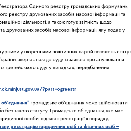
ї Реєстратора Єдиного реєстру громадських формувань,
го реєстру друкованих засобів масової інформації та
маційної діяльності, а також готує звітність щодо
 друкованих засобів масової інформації, яку подає у
турними утвореннями політичних партій положень статут
 України, звертається до суду із заявою про анулювання
го третейського суду у випадках, передбачених
v.ck.minjust.gov.ua/?part=ogreestr
 об’єднання”
громадське об’єднання може здійснювати
бо без такого статусу. Громадське об’єднання, яке має
юридичної особи, підлягає реєстрації в порядку,
вну реєстрацію юридичних осіб та фізичних осіб –