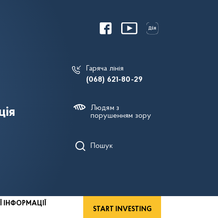
Гаряча лінія
(068) 621-80-29
Людям з
ція
порушенням зору
Пошук
Ї ІНФОРМАЦІЇ
START INVESTING