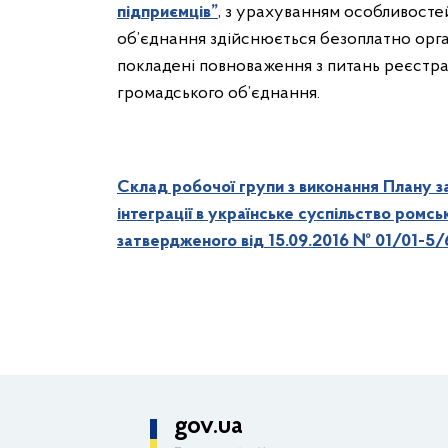
підприємців”
, з урахуванням особливосте
об’єднання здійснюється безоплатно орган
покладені повноваження з питань реєстра
громадського об’єднання.
Склад робочої групи з виконання Плану зах
інтеграції в українське суспільство ромсь
затвердженого від 15.09.2016 № 01/01-5
gov.ua