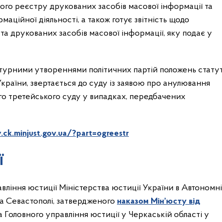
го реєстру друкованих засобів масової інформації та
маційної діяльності, а також готує звітність щодо
 друкованих засобів масової інформації, яку подає у
турними утвореннями політичних партій положень статут
 України, звертається до суду із заявою про анулювання
го третейського суду у випадках, передбачених
v.ck.minjust.gov.ua/?part=ogreestr
ї
вління юстиції Міністерства юстиції України в Автономн
 та Севастополі, затвердженого
наказом Мін’юсту від
 Головного управління юстиції у Черкаській області у