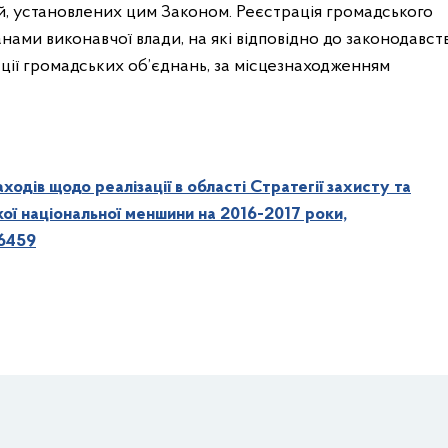
й, установлених цим Законом. Реєстрація громадського
ами виконавчої влади, на які відповідно до законодавст
ції громадських об’єднань, за місцезнаходженням
одів щодо реалізації в області Стратегії захисту та
кої національної меншини на 2016-2017 роки,
/6459