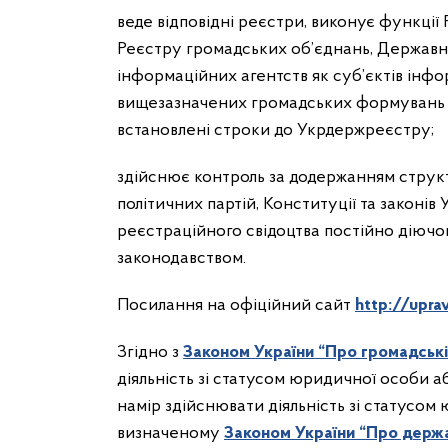
веде відповідні реєстри, виконує функці
Реєстру громадських об’єднань, Державно
інформаційних агентств як суб’єктів інфор
вищезазначених громадських формувань та
встановлені строки до Укрдержреєстру;
здійснює контроль за додержанням струк
політичних партій, Конституції та законів
реєстраційного свідоцтва постійно діючо
законодавством.
Посилання на офіційний сайт
http://upra
Згідно з
Законом України “Про громадські
діяльність зі статусом юридичної особи а
намір здійснювати діяльність зі статусом 
визначеному
Законом України “Про держа