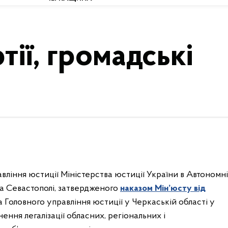
тії, громадські
вління юстиції Міністерства юстиції України в Автономн
 та Севастополі, затвердженого
наказом Мін’юсту від
 Головного управління юстиції у Черкаській області у
ння легалізації обласних, регіональних і