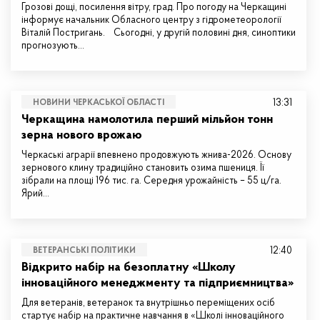
Грозові дощі, посилення вітру, град. Про погоду на Черкащині
інформує начальник Обласного центру з гідрометеорології
Віталій Постригань. Сьогодні, у другій половині дня, синоптики
прогнозують…
13:31
НОВИНИ ЧЕРКАСЬКОЇ ОБЛАСТІ
Черкащина намолотила перший мільйон тонн
зерна нового врожаю
Черкаські аграрії впевнено продовжують жнива-2026. Основу
зернового клину традиційно становить озима пшениця. Її
зібрали на площі 196 тис. га. Середня урожайність – 55 ц/га.
Ярий…
12:40
ВЕТЕРАНСЬКІ ПОЛІТИКИ
Відкрито набір на безоплатну «Школу
інноваційного менеджменту та підприємництва»
Для ветеранів, ветеранок та внутрішньо переміщених осіб
стартує набір на практичне навчання в «Школі інноваційного