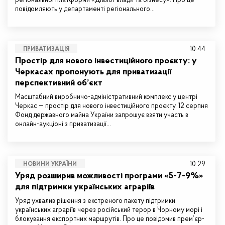
регіональної платформи «Діалог влади та бізнесу». Про це
повідомляють у департаменті регіонального…
10:44
ПРИВАТИЗАЦІЯ
Простір для нового інвестиційного проєкту: у
Черкасах пропонують для приватизації
перспективний об’єкт
Масштабний виробничо-адміністративний комплекс у центрі
Черкас — простір для нового інвестиційного проєкту. 12 серпня
Фонд державного майна України запрошує взяти участь в
онлайн-аукціоні з приватизації…
10:29
НОВИНИ УКРАЇНИ
Уряд розширив можливості програми «5-7-9%»
для підтримки українських аграріїв
Уряд ухвалив рішення з екстреного пакету підтримки
українських аграріїв через російський терор в Чорному морі і
блокування експортних маршрутів. Про це повідомив прем’єр-