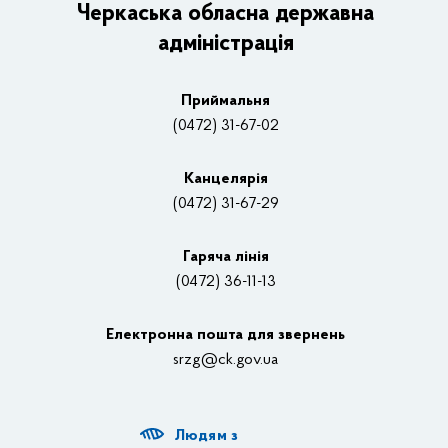
Керівництво адміністрації
Черкаська обласна державна
адміністрація
Основні завдання та нормативно-правові засади
Плани, звіти, заходи 2025 рік
Приймальня
Нагороди
(0472) 31-67-02
Вакансії
Канцелярiя
(0472) 31-67-29
Контакти
Відеотрансляції
Гаряча лінія
(0472) 36-11-13
Органи влади
Електронна пошта для звернень
Структурні підрозділи ОДА
srzg@ck.gov.ua
РДА, ТГ
Людям з
Діяльність ОДА