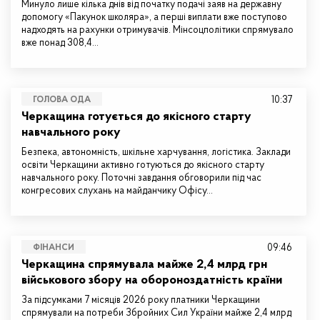
Минуло лише кілька днів від початку подачі заяв на державну
допомогу «Пакунок школяра», а перші виплати вже поступово
надходять на рахунки отримувачів. Мінсоцполітики спрямувало
вже понад 308,4…
10:37
ГОЛОВА ОДА
Черкащина готується до якісного старту
навчального року
Безпека, автономність, шкільне харчування, логістика. Заклади
освіти Черкащини активно готуються до якісного старту
навчального року. Поточні завдання обговорили під час
конгресових слухань на майданчику Офісу…
09:46
ФІНАНСИ
Черкащина спрямувала майже 2,4 млрд грн
військового збору на обороноздатність країни
За підсумками 7 місяців 2026 року платники Черкащини
спрямували на потреби Збройних Сил України майже 2,4 млрд