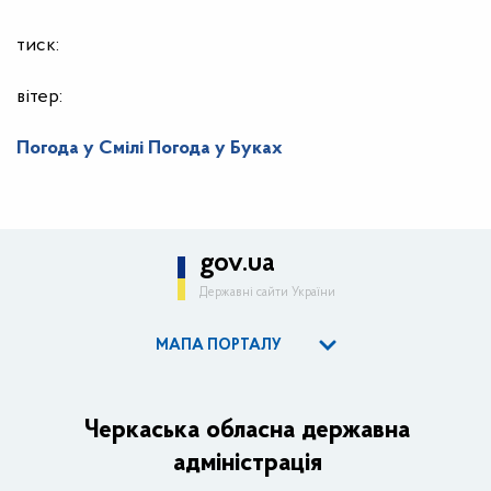
тиск:
вітер:
Погода у Смілі
Погода у Буках
gov.ua
Державні сайти України
МАПА ПОРТАЛУ
ОДА
Керівництво адміністрації
Черкаська обласна державна
адміністрація
Основні завдання та нормативно-правові засади