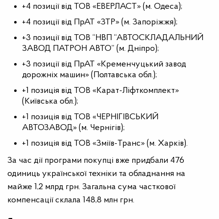
+4 позиції від ТОВ «ЕВЕРЛАСТ» (м. Одеса);
+4 позиції від ПрАТ «ЗТР» (м. Запоріжжя);
+3 позиції від ТОВ “НВП “АВТОСКЛАДАЛЬНИЙ
ЗАВОД ПАТРОН АВТО” (м. Дніпро);
+3 позиції від ПрАТ «Кременчуцький завод
дорожніх машин» (Полтавська обл.);
+1 позиція від ТОВ «Карат-Ліфткомплект»
(Київська обл.);
+1 позиція від ТОВ «ЧЕРНІГІВСЬКИЙ
АВТОЗАВОД» (м. Чернігів);
+1 позиція від ТОВ «Зміїв-Транс» (м. Харків).
За час дії програми покупці вже придбали 476
одиниць української техніки та обладнання на
майже 1,2 млрд грн. Загальна сума часткової
компенсації склала 148,8 млн грн.