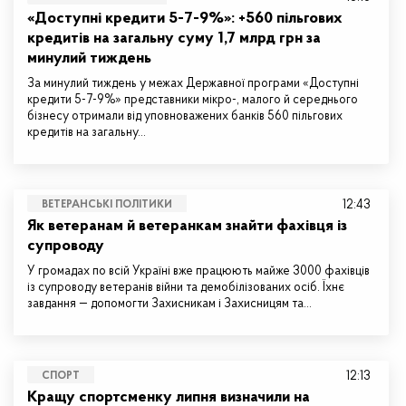
«Доступні кредити 5-7-9%»: +560 пільгових
кредитів на загальну суму 1,7 млрд грн за
минулий тиждень
За минулий тиждень у межах Державної програми «Доступні
кредити 5-7-9%» представники мікро-, малого й середнього
бізнесу отримали від уповноважених банків 560 пільгових
кредитів на загальну…
12:43
ВЕТЕРАНСЬКІ ПОЛІТИКИ
Як ветеранам й ветеранкам знайти фахівця із
супроводу
У громадах по всій Україні вже працюють майже 3000 фахівців
із супроводу ветеранів війни та демобілізованих осіб. Їхнє
завдання — допомогти Захисникам і Захисницям та…
12:13
СПОРТ
Кращу спортсменку липня визначили на