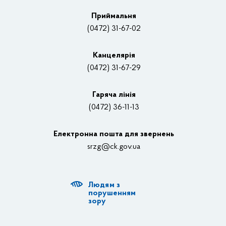
Плани, звіти, заходи 2025 рік
Приймальня
Нагороди
(0472) 31-67-02
Вакансії
Канцелярiя
(0472) 31-67-29
Контакти
Відеотрансляції
Гаряча лінія
(0472) 36-11-13
Органи влади
Електронна пошта для звернень
Структурні підрозділи ОДА
srzg@ck.gov.ua
РДА, ТГ
Людям з
Діяльність ОДА
порушенням
зору
Регуляторна діяльність