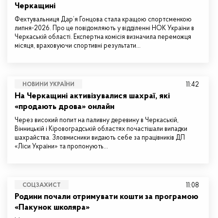
Черкащині
Фехтувальниця Дар’я Гонцова стала кращою спортсменкою
липня-2026. Про це повідомляють у відділенні НОК України в
Черкаській області. Експертна комісія визначила переможця
місяця, враховуючи спортивні результати…
11:42
НОВИНИ УКРАЇНИ
На Черкащині активізувалися шахраї, які
«продають дрова» онлайн
Через високий попит на паливну деревину в Черкаській,
Вінницькій і Кіровоградській областях почастішали випадки
шахрайства. Зловмисники видають себе за працівників ДП
«Ліси України» та пропонують…
11:08
СОЦЗАХИСТ
Родини почали отримувати кошти за програмою
«Пакунок школяра»